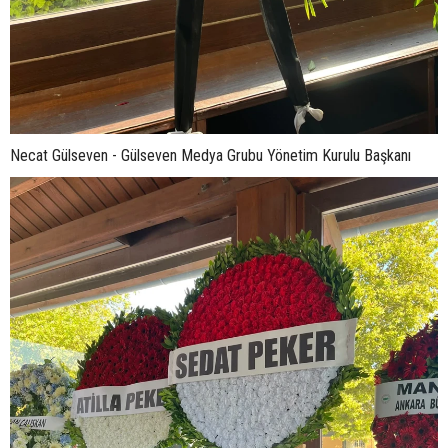
Necat Gülseven - Gülseven Medya Grubu Yönetim Kurulu Başkanı