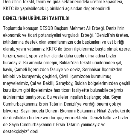
Denizli’nin tekstil, tarım ve gıda sektörlerindeki üretim kapasitesi,
KKTC ile yapılabilecek iş birlikleri açısından değerlendirildi.
DENİZLİ’NİN ÜRÜNLERİ TANITILDI
Toplantıda konuşan DESOB Başkanı Mehmet Ali Erbeği, Denizli’nin
ekonomik ve ticari potansiyelini vurguladı. Erbeği, “Denizli’nin üreten,
istihdamına destek olan esnaflarımızın oda başkanları ve üst birliği
olarak, yavru vatanımız KKTC ile ticari ilişkilerimiz başta olmak üzere,
turizm, sanat, spor ve her alanda daha güçlü olma adına bizler
buradayız. Bu amaçla örneğin, Buldan’dan tekstil ürünlerinden şal,
havlu, Çameli İlçemizden fasulye ve ceviz, Serinhisar İlçemizden
leblebi ve kuruyemiş çeşitleri, Çivril İlçemizden kurutulmuş
meyvelerimiz, Çal ve Bekilli, Sarayköy, Buldan bölgelerimizden çeşitli
kuru üzüm gibi ilçelerimize has ticari faaliyette bulunabileceğimiz
ürünlerimizi tanıtıyoruz. Bu vesileler inşallah başlangıç olur. Sayın
Cumhurbaşkanımız Ersin Tatar’ın Denizli’ye verdiği önemi çok iyi
biliyoruz. Sayın önceki Dönem Ekonomi Bakanımız Nihat Zeybekci ile
de dostlukları bizlere ayrı bir güç vermektedir. Denizli halkı ve bizler
de Sayın Cumhurbaşkanımız Ersin Tatar’ın yanındayız ve
destekçisiyiz” dedi.