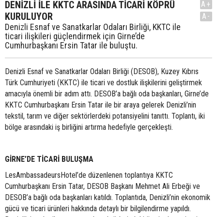
DENİZLİ İLE KKTC ARASINDA TİCARİ KÖPRÜ
A+
KURULUYOR
A-
Denizli Esnaf ve Sanatkarlar Odaları Birliği, KKTC ile
ticari ilişkileri güçlendirmek için Girne’de
Cumhurbaşkanı Ersin Tatar ile buluştu.
Denizli Esnaf ve Sanatkarlar Odaları Birliği (DESOB), Kuzey Kıbrıs
Türk Cumhuriyeti (KKTC) ile ticari ve dostluk ilişkilerini geliştirmek
amacıyla önemli bir adım attı. DESOB’a bağlı oda başkanları, Girne’de
KKTC Cumhurbaşkanı Ersin Tatar ile bir araya gelerek Denizli’nin
tekstil, tarım ve diğer sektörlerdeki potansiyelini tanıttı. Toplantı, iki
bölge arasındaki iş birliğini artırma hedefiyle gerçekleşti.
GİRNE’DE TİCARİ BULUŞMA
LesAmbassadeursHotel’de düzenlenen toplantıya KKTC
Cumhurbaşkanı Ersin Tatar, DESOB Başkanı Mehmet Ali Erbeği ve
DESOB’a bağlı oda başkanları katıldı. Toplantıda, Denizli’nin ekonomik
gücü ve ticari ürünleri hakkında detaylı bir bilgilendirme yapıldı.