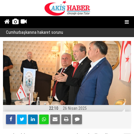
Cumhurbaşkanına hakaret sorunu
“
22:10
26 Nisan 2025