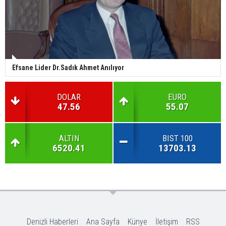
Efsane Lider Dr.Sadık Ahmet Anılıyor
DOLAR
EURO
47.56
55.07
ALTIN
BIST 100
6520.41
13703.13
Denizli Haberleri
Ana Sayfa
Künye
İletişim
RSS