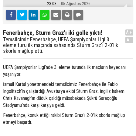
23:03
05 Ağustos 2026
Fenerbahçe, Sturm Graz'ı iki golle yıktı!
A+
Temsilcimiz Fenerbahçe, UEFA Şampiyonlar Ligi 3.
A-
eleme turu ilk maçında sahasında Sturm Graz'ı 2-0'lık
skorla mağlup etti.
UEFA Şampiyonlar Ligi’nde 3. eleme turunda ilk maçların heyecanı
yaşanıyor.
İsmail Kartal yönetmendeki temsilcimiz Fenerbahçe ile Fabio
Ingolitsch’in çalıştırdığı Avusturya ekibi Sturm Graz, İngiliz hakem
Chris Kavanagh’ın düdük çaldığı müsabakada Şükrü Saraçoğlu
Stadyumu’nda karşı karşıya geldi.
Fenerbahçe, konuk ettiği rakibi Sturm Graz'ı 2-0'lık skorla mağlup
etmeyi başardı.