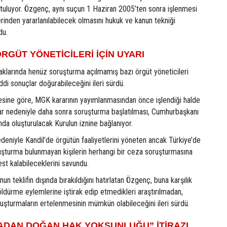
utuluyor. Özgenç, aynı suçun 1 Haziran 2005’ten sonra işlenmesi
erinden yararlanılabilecek olmasını hukuk ve kanun tekniği
du.
ÖRGÜT YÖNETİCİLERİ İÇİN UYARI
aklarında henüz soruşturma açılmamış bazı örgüt yöneticileri
ddi sonuçlar doğurabileceğini ileri sürdü.
esine göre, MGK kararının yayımlanmasından önce işlendiği halde
r nedeniyle daha sonra soruşturma başlatılması, Cumhurbaşkanı
nda oluşturulacak Kurulun iznine bağlanıyor.
eniyle Kandil’de örgütün faaliyetlerini yöneten ancak Türkiye’de
uşturma bulunmayan kişilerin herhangi bir ceza soruşturmasına
st kalabileceklerini savundu.
 teklifin dışında bırakıldığını hatırlatan Özgenç, buna karşılık
 öldürme eylemlerine iştirak edip etmedikleri araştırılmadan,
ruşturmaların ertelenmesinin mümkün olabileceğini ileri sürdü.
DAN DOĞAN HAK YOKSUNLUĞU” İTİRAZI