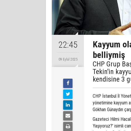
Kayyum ol
22:45
belliymiş
09 Eylül 2025
CHP Grup Baş
Tekin'in kayy
kendisine 3 g
CHP İstanbul İl Yönet
yönetimine kayyum at
Gökhan Günaydın çarp
Gazeteci Hilmi Hacal
Yaşıyoruz?' isimli c