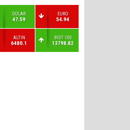
DOLAR
EURO
47.59
54.94
ALTIN
BIST 100
6480.1
13798.82