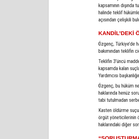
kapsamının dışında t
halinde teklif hüküml
açısından çelişkili bul
KANDİL’DEKİ 
Özgenç, Türkiye’de h
bakımından teklifin ci
Teklifin 3’üncü madd
kapsamda kalan suçla
Yardımcısı başkanlığı
Özgenç, bu hüküm ned
haklarında henüz sor
tabi tutulmadan serbe
Kasten öldürme suçunun
örgüt yöneticilerinin
haklarındaki diğer so
“SORUŞTURMA