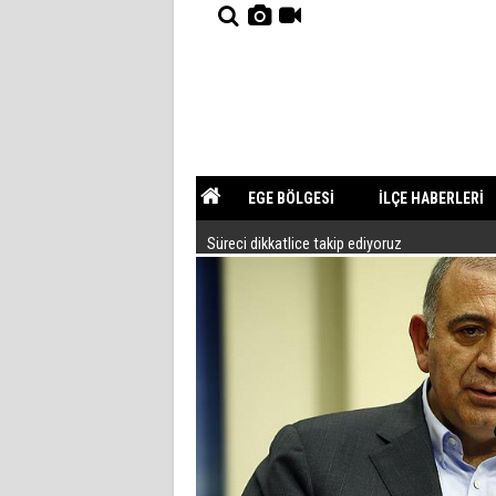
EGE BÖLGESİ
İLÇE HABERLERİ
Süreci dikkatlice takip ediyoruz
YAZARLAR
GÜNDEM