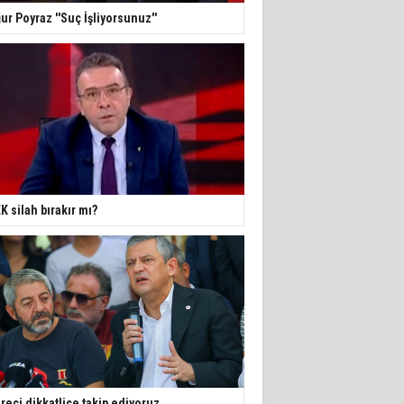
ur Poyraz ''Suç İşliyorsunuz''
K silah bırakır mı?
reci dikkatlice takip ediyoruz