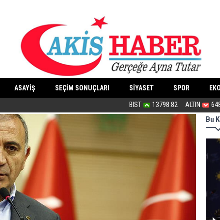
ASAYİŞ
SEÇİM SONUÇLARI
SİYASET
SPOR
EK
Bu tasarı af anlamı taşıyor...
BIST
13798.82
ALTIN
64
Bu K