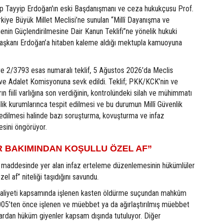
 Tayyip Erdoğan'ın eski Başdanışmanı ve ceza hukukçusu Prof.
kiye Büyük Millet Meclisi’ne sunulan “Millî Dayanışma ve
nin Güçlendirilmesine Dair Kanun Teklifi”ne yönelik hukuki
rbaşkanı Erdoğan’a hitaben kaleme aldığı mektupla kamuoyuna
e 2/3793 esas numaralı teklif, 5 Ağustos 2026’da Meclis
 ve Adalet Komisyonuna sevk edildi. Teklif; PKK/KCK’nin ve
rın fiilî varlığına son verdiğinin, kontrolündeki silah ve mühimmatı
nlik kurumlarınca tespit edilmesi ve bu durumun Millî Güvenlik
t edilmesi halinde bazı soruşturma, kovuşturma ve infaz
esini öngörüyor.
 BAKIMINDAN KOŞULLU ÖZEL AF”
cı maddesinde yer alan infaz erteleme düzenlemesinin hükümlüler
el af” niteliği taşıdığını savundu.
faaliyeti kapsamında işlenen kasten öldürme suçundan mahkûm
2005’ten önce işlenen ve müebbet ya da ağırlaştırılmış müebbet
lardan hüküm giyenler kapsam dışında tutuluyor. Diğer