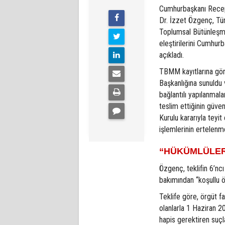
Cumhurbaşkanı Recep
Dr. İzzet Özgenç, Tür
Toplumsal Bütünleşme
eleştirilerini Cumhu
açıkladı.
TBMM kayıtlarına gör
Başkanlığına sunuldu
bağlantılı yapılanmala
teslim ettiğinin güve
Kurulu kararıyla teyi
işlemlerinin ertelenm
“HÜKÜMLÜLER
Özgenç, teklifin 6’n
bakımından “koşullu öz
Teklife göre, örgüt 
olanlarla 1 Haziran 
hapis gerektiren suç