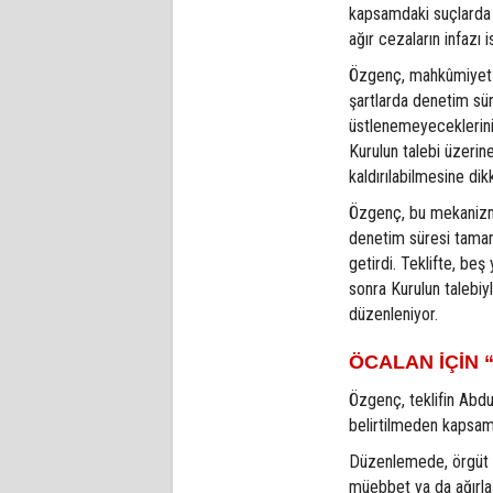
kapsamdaki suçlarda t
ağır cezaların infazı 
Özgenç, mahkûmiyet ka
şartlarda denetim sü
üstlenemeyeceklerini 
Kurulun talebi üzeri
kaldırılabilmesine dik
Özgenç, bu mekanizmay
denetim süresi tamam
getirdi. Teklifte, beş
sonra Kurulun talebiyl
düzenleniyor.
ÖCALAN İÇİN 
Özgenç, teklifin Abd
belirtilmeden kapsam 
Düzenlemede, örgüt f
müebbet ya da ağırla