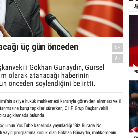
Uğ
acağı üç gün önceden
A+
A-
kanvekili Gökhan Günaydın, Gürsel
PK
um olarak atanacağı haberinin
ün önceden söylendiğini belirtti.
imi'nin asliye hukuk mahkemesi kararıyla görevden alınması ve il
anmasına karşı tepkiler sürerken, CHP Grup Başkanvekili
ıcı açıklamada bulundu.
oğlu'nun YouTube kanalında yayınladığı 'Biz Burada Ne
anlı yayın programına konuk olan Gökhan Günaydın, mahkemenin
Sü