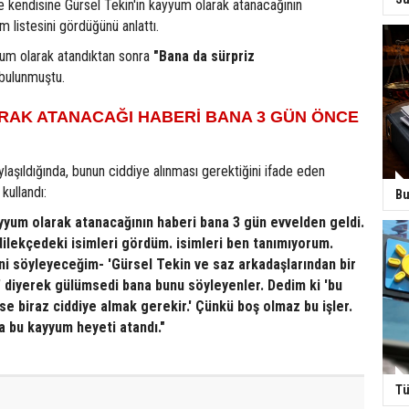
e kendisine Gürsel Tekin'in kayyum olarak atanacağının
m listesini gördüğünü anlattı.
yum olarak atandıktan sonra
"Bana da sürpriz
bulunmuştu.
RAK ATANACAĞI HABERİ BANA 3 GÜN ÖNCE
ylaşıldığında, bunun ciddiye alınması gerektiğini ifade eden
kullandı:
Bu
yyum olarak atanacağının haberi bana 3 gün evvelden geldi.
ilekçedeki isimleri gördüm. isimleri ben tanımıyorum.
ni söyleyeceğim- 'Gürsel Tekin ve saz arkadaşlarından bir
' diyerek gülümsedi bana bunu söyleyenler. Dedim ki 'bu
şse biraz ciddiye almak gerekir.' Çünkü boş olmaz bu işler.
a bu kayyum heyeti atandı."
Tü