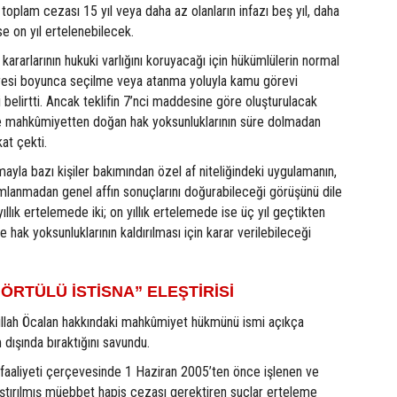
oplam cezası 15 yıl veya daha az olanların infazı beş yıl, daha
ise on yıl ertelenebilecek.
rarlarının hukuki varlığını koruyacağı için hükümlülerin normal
resi boyunca seçilme veya atanma yoluyla kamu görevi
belirtti. Ancak teklifin 7’nci maddesine göre oluşturulacak
ne mahkûmiyetten doğan hak yoksunluklarının süre dolmadan
kat çekti.
la bazı kişiler bakımından özel af niteliğindeki uygulamanın,
lanmadan genel affın sonuçlarını doğurabileceği görüşünü dile
 yıllık ertelemede iki; on yıllık ertelemede ise üç yıl geçtikten
e hak yoksunluklarının kaldırılması için karar verilebileceği
“ÖRTÜLÜ İSTİSNA” ELEŞTİRİSİ
ullah Öcalan hakkındaki mahkûmiyet hükmünü ismi açıkça
dışında bıraktığını savundu.
aaliyeti çerçevesinde 1 Haziran 2005’ten önce işlenen ve
ştırılmış müebbet hapis cezası gerektiren suçlar erteleme