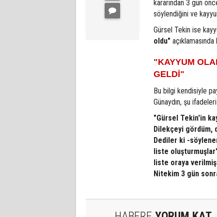
kararından 3 gün önc
söylendiğini ve kayyu
Gürsel Tekin ise kay
oldu"
açıklamasında 
"KAYYUM OLA
GELDİ"
Bu bilgi kendisiyle pa
Günaydın, şu ifadeleri 
"Gürsel Tekin'in ka
Dilekçeyi gördüm, d
Dediler ki -söylene
liste oluşturmuşlar
liste oraya verilmi
Nitekim 3 gün sonr
HABERE
YORUM KAT