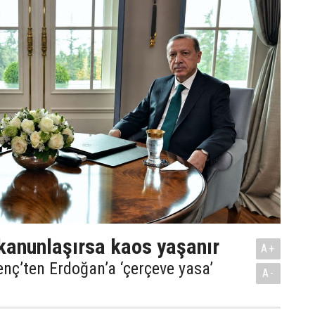
 kanunlaşırsa kaos yaşanır
A+
enç’ten Erdoğan’a ‘çerçeve yasa’
A-