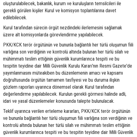
oluşturulabilecek, bakanlık, kurum ve kuruluşların temsilcileri ile
gerekli görülen kişiler Kurul ve komisyon toplantılarına davet
edilebilecek.
Kurul tarafından sürecin örgüt nezdindeki ilerlemesini sağlamak
üzere alt komisyonlarda görevlendirme yapılabilecek.
PKK/KCK terör örgütünün ve bununla bağlantılı her türlü oluşumun fiili
varlığına son verdiğinin ve kontrolü altında bulunan her türlü silah ve
mühimmatı teslim ettiğinin güvenlik kurumlarınca tespiti ve bu
tespitin teyidine dair Milli Güvenlik Kurulu Kararı'nın Resmi Gazete'de
yayımlanmasını müteakiben bu düzenlemenin amacı ve kapsamı
doğrultusunda örgütün tamamen tasfiyesi ve bu duruma ilişkin
gözlem raporları uyarınca dönemsel olarak Kurul tarafından
değerlendirme yapılabilecek. Kurulun gerekli görmesi halinde adli,
idari ve yasal düzenlemeler konusunda talepte bulunulacak.
Teklif uyarınca verilen erteleme kararları, PKK/KCK terör örgütünün
ve bununla bağlantılı her türlü oluşumun fiili varlığına son verdiğinin ve
kontrolü altında bulunan her türlü silah ve mühimmatı teslim ettiğinin
güvenlik kurumlarınca tespiti ve bu tespitin teyidine dair Milli Güvenlik