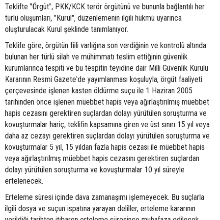
Teklifte "Örgüt", PKK/KCK terör örgütünü ve bununla bağlantılı her
türlü oluşumları, "Kurul", düzenlemenin ilgili hükmü uyarınca
oluşturulacak Kurul şeklinde tanımlanıyor.
Teklife göre, örgütün fiili varlığına son verdiğinin ve kontrolü altında
bulunan her türlü silah ve mühimmatı teslim ettiğinin güvenlik
kurumlarınca tespiti ve bu tespitin teyidine dair Milli Güvenlik Kurulu
Kararının Resmi Gazete'de yayımlanması koşuluyla, örgüt faaliyeti
çerçevesinde işlenen kasten öldürme suçu ile 1 Haziran 2005
tarihinden önce işlenen müebbet hapis veya ağırlaştırılmış müebbet
hapis cezasını gerektiren suçlardan dolayı yürütülen soruşturma ve
kovuşturmalar hariç, teklifin kapsamına giren ve üst sınırı 15 yıl veya
daha az cezayı gerektiren suçlardan dolayı yürütülen soruşturma ve
kovuşturmalar 5 yıl, 15 yıldan fazla hapis cezası ile müebbet hapis
veya ağırlaştırılmış müebbet hapis cezasını gerektiren suçlardan
dolayı yürütülen soruşturma ve kovuşturmalar 10 yıl süreyle
ertelenecek.
Erteleme süresi içinde dava zamanaşımı işlemeyecek. Bu suçlarla
ilgili dosya ve suçun ispatına yarayan deliller, erteleme kararının
verildiği tarihten itibaren erteleme süresince muhafaza edilecek.