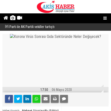
İYİ Parti ile AK Partili vekiller tartıştı
B
17:50
06 Mayıs 2020
Mehmet Görgünoğlu (Editör)
Haber Kaynağı