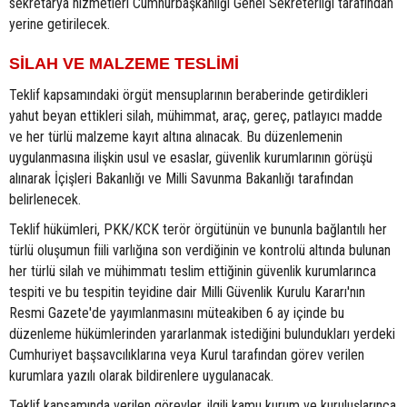
sekretarya hizmetleri Cumhurbaşkanlığı Genel Sekreterliği tarafından
yerine getirilecek.
SİLAH VE MALZEME TESLİMİ
Teklif kapsamındaki örgüt mensuplarının beraberinde getirdikleri
yahut beyan ettikleri silah, mühimmat, araç, gereç, patlayıcı madde
ve her türlü malzeme kayıt altına alınacak. Bu düzenlemenin
uygulanmasına ilişkin usul ve esaslar, güvenlik kurumlarının görüşü
alınarak İçişleri Bakanlığı ve Milli Savunma Bakanlığı tarafından
belirlenecek.
Teklif hükümleri, PKK/KCK terör örgütünün ve bununla bağlantılı her
türlü oluşumun fiili varlığına son verdiğinin ve kontrolü altında bulunan
her türlü silah ve mühimmatı teslim ettiğinin güvenlik kurumlarınca
tespiti ve bu tespitin teyidine dair Milli Güvenlik Kurulu Kararı'nın
Resmi Gazete'de yayımlanmasını müteakiben 6 ay içinde bu
düzenleme hükümlerinden yararlanmak istediğini bulundukları yerdeki
Cumhuriyet başsavcılıklarına veya Kurul tarafından görev verilen
kurumlara yazılı olarak bildirenlere uygulanacak.
Teklif kapsamında verilen görevler, ilgili kamu kurum ve kuruluşlarınca