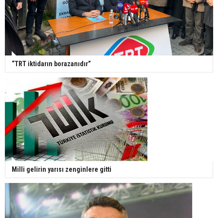
“TRT iktidarın borazanıdır”
Milli gelirin yarısı zenginlere gitti