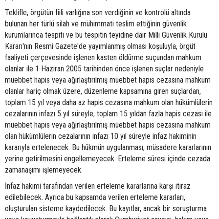
Teklifle, örgütün fiili varlığına son verdiğinin ve kontrolü altında
bulunan her türlü silah ve mühimmatı teslim ettiğinin güvenlik
kurumlarınca tespiti ve bu tespitin teyidine dair Milli Güvenlik Kurulu
Kararı'nın Resmi Gazete'de yayımlanmış olması koşuluyla, örgüt
faaliyeti çerçevesinde işlenen kasten öldürme suçundan mahkum
olanlar ile 1 Haziran 2005 tarihinden önce işlenen suçlar nedeniyle
müebbet hapis veya ağırlaştırılmış müebbet hapis cezasına mahkum
olanlar hariç olmak üzere, düzenleme kapsamına giren suçlardan,
toplam 15 yıl veya daha az hapis cezasına mahkum olan hükümlülerin
cezalarının infazı 5 yıl süreyle, toplam 15 yıldan fazla hapis cezası ile
müebbet hapis veya ağırlaştırılmış müebbet hapis cezasına mahkum
olan hükümlülerin cezalarının infazı 10 yıl süreyle infaz hakiminin
kararıyla ertelenecek. Bu hükmün uygulanması, müsadere kararlarının
yerine getirilmesini engellemeyecek. Erteleme süresi içinde cezada
zamanaşımı işlemeyecek.
İnfaz hakimi tarafından verilen erteleme kararlarına karşı itiraz
edilebilecek. Ayrıca bu kapsamda verilen erteleme kararları,
oluşturulan sisteme kaydedilecek. Bu kayıtlar, ancak bir soruşturma