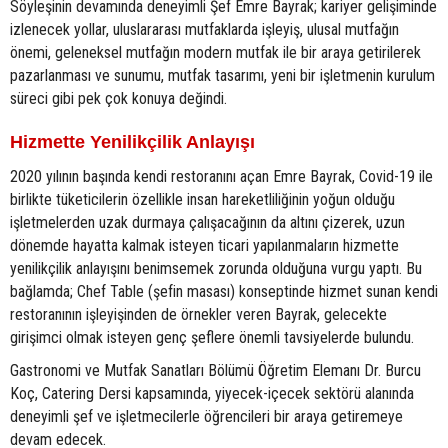
Söyleşinin devamında deneyimli Şef Emre Bayrak; kariyer gelişiminde
izlenecek yollar, uluslararası mutfaklarda işleyiş, ulusal mutfağın
önemi, geleneksel mutfağın modern mutfak ile bir araya getirilerek
pazarlanması ve sunumu, mutfak tasarımı, yeni bir işletmenin kurulum
süreci gibi pek çok konuya değindi.
Hizmette Yenilikçilik Anlayışı
2020 yılının başında kendi restoranını açan Emre Bayrak, Covid-19 ile
birlikte tüketicilerin özellikle insan hareketliliğinin yoğun olduğu
işletmelerden uzak durmaya çalışacağının da altını çizerek, uzun
dönemde hayatta kalmak isteyen ticari yapılanmaların hizmette
yenilikçilik anlayışını benimsemek zorunda olduğuna vurgu yaptı. Bu
bağlamda; Chef Table (şefin masası) konseptinde hizmet sunan kendi
restoranının işleyişinden de örnekler veren Bayrak, gelecekte
girişimci olmak isteyen genç şeflere önemli tavsiyelerde bulundu.
Gastronomi ve Mutfak Sanatları Bölümü Öğretim Elemanı Dr. Burcu
Koç, Catering Dersi kapsamında, yiyecek-içecek sektörü alanında
deneyimli şef ve işletmecilerle öğrencileri bir araya getiremeye
devam edecek.