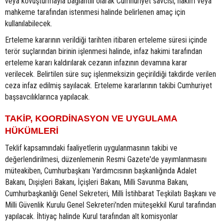
veya kovuşturmayla bağlantılı olarak Cumhuriyet savcısı, hakim veya
mahkeme tarafından istenmesi halinde belirlenen amaç için
kullanılabilecek.
Erteleme kararının verildiği tarihten itibaren erteleme süresi içinde
terör suçlarından birinin işlenmesi halinde, infaz hakimi tarafından
erteleme kararı kaldırılarak cezanın infazının devamına karar
verilecek. Belirtilen süre suç işlenmeksizin geçirildiği takdirde verilen
ceza infaz edilmiş sayılacak. Erteleme kararlarının takibi Cumhuriyet
başsavcılıklarınca yapılacak.
TAKİP, KOORDİNASYON VE UYGULAMA
HÜKÜMLERİ
Teklif kapsamındaki faaliyetlerin uygulanmasının takibi ve
değerlendirilmesi, düzenlemenin Resmi Gazete'de yayımlanmasını
müteakiben, Cumhurbaşkanı Yardımcısının başkanlığında Adalet
Bakanı, Dışişleri Bakanı, İçişleri Bakanı, Milli Savunma Bakanı,
Cumhurbaşkanlığı Genel Sekreteri, Milli İstihbarat Teşkilatı Başkanı ve
Milli Güvenlik Kurulu Genel Sekreteri'nden müteşekkil Kurul tarafından
yapılacak. İhtiyaç halinde Kurul tarafından alt komisyonlar