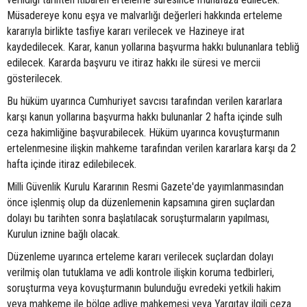
Müsadereye konu eşya ve malvarlığı değerleri hakkında erteleme
kararıyla birlikte tasfiye kararı verilecek ve Hazineye irat
kaydedilecek. Karar, kanun yollarına başvurma hakkı bulunanlara tebliğ
edilecek. Kararda başvuru ve itiraz hakkı ile süresi ve mercii
gösterilecek.
Bu hüküm uyarınca Cumhuriyet savcısı tarafından verilen kararlara
karşı kanun yollarına başvurma hakkı bulunanlar 2 hafta içinde sulh
ceza hakimliğine başvurabilecek. Hüküm uyarınca kovuşturmanın
ertelenmesine ilişkin mahkeme tarafından verilen kararlara karşı da 2
hafta içinde itiraz edilebilecek.
Milli Güvenlik Kurulu Kararının Resmi Gazete'de yayımlanmasından
önce işlenmiş olup da düzenlemenin kapsamına giren suçlardan
dolayı bu tarihten sonra başlatılacak soruşturmaların yapılması,
Kurulun iznine bağlı olacak.
Düzenleme uyarınca erteleme kararı verilecek suçlardan dolayı
verilmiş olan tutuklama ve adli kontrole ilişkin koruma tedbirleri,
soruşturma veya kovuşturmanın bulunduğu evredeki yetkili hakim
veya mahkeme ile bölge adliye mahkemesi veya Yargıtay ilgili ceza