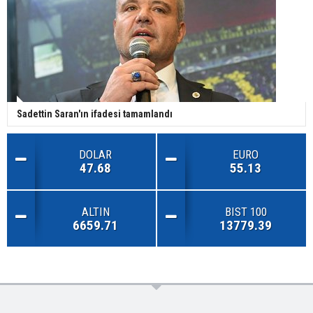
Sadettin Saran'ın ifadesi tamamlandı
DOLAR
EURO
47.68
55.13
ALTIN
BIST 100
6659.71
13779.39