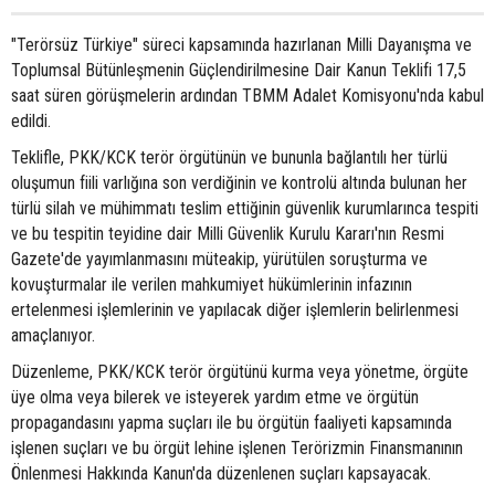
"Terörsüz Türkiye" süreci kapsamında hazırlanan Milli Dayanışma ve
Toplumsal Bütünleşmenin Güçlendirilmesine Dair Kanun Teklifi 17,5
saat süren görüşmelerin ardından TBMM Adalet Komisyonu'nda kabul
edildi.
Teklifle, PKK/KCK terör örgütünün ve bununla bağlantılı her türlü
oluşumun fiili varlığına son verdiğinin ve kontrolü altında bulunan her
türlü silah ve mühimmatı teslim ettiğinin güvenlik kurumlarınca tespiti
ve bu tespitin teyidine dair Milli Güvenlik Kurulu Kararı'nın Resmi
Gazete'de yayımlanmasını müteakip, yürütülen soruşturma ve
kovuşturmalar ile verilen mahkumiyet hükümlerinin infazının
ertelenmesi işlemlerinin ve yapılacak diğer işlemlerin belirlenmesi
amaçlanıyor.
Düzenleme, PKK/KCK terör örgütünü kurma veya yönetme, örgüte
üye olma veya bilerek ve isteyerek yardım etme ve örgütün
propagandasını yapma suçları ile bu örgütün faaliyeti kapsamında
işlenen suçları ve bu örgüt lehine işlenen Terörizmin Finansmanının
Önlenmesi Hakkında Kanun'da düzenlenen suçları kapsayacak.