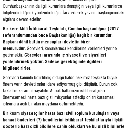
Cumhurbaşkanının da ilgili kurumlara danıştığını veya ilgili kurumlarca
bilgilendirildiğini / yönlendirildiğini farz ederek yazının başlangıcındaki
algılara devam edelim.
Bir kere Millî İstihbarat Teşkilatı, Cumhurbaşkanlığına (2017
referandumundan önce Başbakanlığa) bağlı bir kurumdur.
Başkanı dâhil bütün mensupları devletin birer
memurudur.
Görevleri, kanunlarında kendilerine verilenleri yerine
getirmektir.
Görevleri arasında iç siyaseti ve siyasileri
yönlendirmek yoktur. Sadece gerektiğinde ilgilileri
bilgilendirirler.
Görevleri kanunla belirtilmiş olduğu hâlde halkımız teşkilata büyük
önem verir, devleti onlar idare ediyormuş gibi düşünür. Bunun çok
fazla bir zararı olmayabilir. Ancak halkımızın istihbaratçıları
önemsemesi, hatta bazı gizli misyonlar atfedip onları kutsaması
istismara açık bir alan meydana getirmektedir.
Bir kısım siyasetçiler hatta bazı sivil toplum kuruluşları veya
kanaat önderleri (?) kendilerini istihbarat teşkilatlarıyla ilişkili
gösterip bazı gizli bilgilere sahip oldukları ve bu gizli bilgilerle