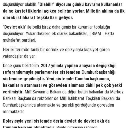
düşünülüyor olabilir. “
Olabilir
”
diyorum çünkü kavramı kullananlar
da ne kastettiklerini açıkça belirtmiyorlar. Milletin aklına da ilk
olarak istihbarat teşkilatları geliyor.
“
Devlet aklı
” ile belki biraz daha geniş bir kurumlar topluluğu
düşünülüyor: Yukarıdakilere ek olarak bakanlıklar, TBMM… Hatta
muhalefet partileri.
Her iki terimde tarihî bir derinlik ve dolayısıyla kutsiyet gören
vatandaşlar da var.
Önce şunu belirtelim.
2017 yılında yapılan anayasa değişikliği
referandumuyla parlamenter sistemden Cumhurbaşkanlığı
sistemine geçilmiştir. Yeni sistemde Cumhurbaşkanına,
bakanların atanması ve görevden alınması dâhil pek çok yetki
verilmiştir.
Millî Savunma Bakanı da diğer bütün bakanlar da Merkez
Bankası Başkanı da rektörler de Millî İstihbarat Teşkilatı Başkanı da
Cumhurbaşkanınca atanmakta ve gerekli gördüğünde görevden
alınmaktadır.
Dolayısıyla yeni sistemde derin devlet de devlet aklı da
Cumhurbaşkanı olmaktadır.
Böyle olmasına rağmen