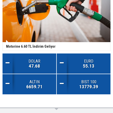
Motorine 6.60 TL İndirim Geliyor
DOLAR
EURO
47.68
55.13
ALTIN
BIST 100
6659.71
13779.39