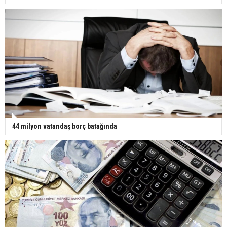
44 milyon vatandaş borç batağında