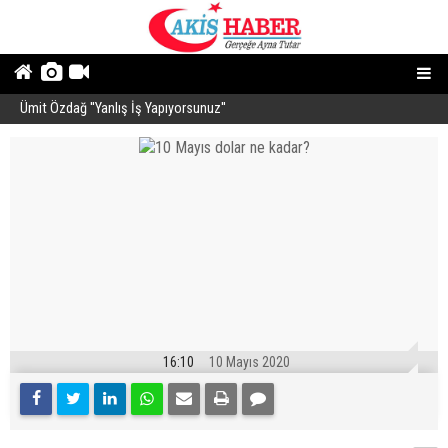
Ümit Özdağ ''Yanlış İş Yapıyorsunuz''
B
16:10
10 Mayıs 2020