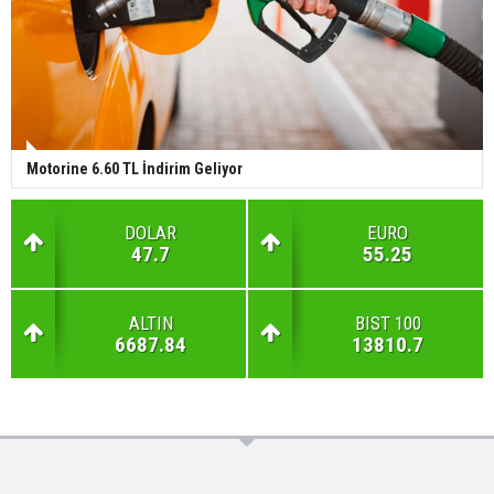
Motorine 6.60 TL İndirim Geliyor
DOLAR
EURO
47.7
55.25
ALTIN
BIST 100
6687.84
13810.7