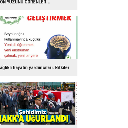
ON YÜZÜNÜ GÖRENLER...
ağlıklı hayatın yardımcıları. Bitkiler