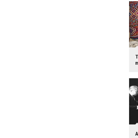
T
m
A