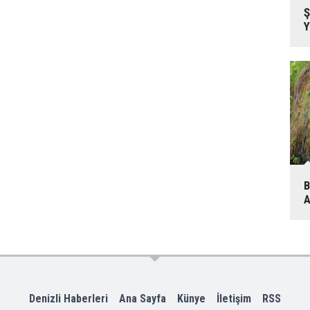
Ş
Y
B
A
Denizli Haberleri
Ana Sayfa
Künye
İletişim
RSS