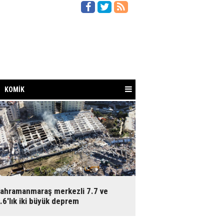
KOMİK
ahramanmaraş merkezli 7.7 ve
.6'lık iki büyük deprem