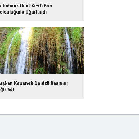
ehidimiz Ümit Kesti Son
olculuğuna Uğurlandı
aşkan Kepenek Denizli Basınını
ğırladı