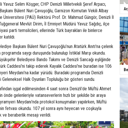
ali Yavuz Selim Köşger, CHP Denizli Milletvekili Şeref Arpacı,
Ar
Başkanı Bülent Nuri Çavuşoğlu, Garnizon Komutan Vekili Albay
e Üniversitesi (PAÜ) Rektörü Prof. Dr. Mahmud Güngör, Denizli İl
ğgeneral Mevlüt Dirim, İl Emniyet Müdürü Yavuz Sağdıç, ilçe
yasi parti temsilcileri, ellerinde Türk bayrakları ile binlerce
 katıldı.
lediye Başkanı Bülent Nuri Çavuşoğlu’nun Atatürk Anıtı'na çelenk
n programda saygı duruşunda bulunulup İstiklal Marşı okundu.
üyükşehir Belediyesi Bando Takımı ve Denizli Sancağı eşliğinde
atürk Caddesi'ni takip ederek Kayalık Caddesi'ne buradan ise 106
Be
amyeri Meydanı'na kadar yürüdü. Buradaki programda Denizli
 Geleneksel Halk Oyunları Topluluğu bir gösteri sundu.
arafından işgal edilmesinden 4 saat sonra Denizli’de Müftü Ahmet
n önde gelenleriyle vatanseverlerin hızlı bir şekilde bir araya
ayramyeri Meydanı'nda protokol konuşmaları yapılırken, Müftü
in fetvası okundu. 107 yıl sonra aynı heyecan ve coşkuyla
k ve beraberlik mesajı verildi.