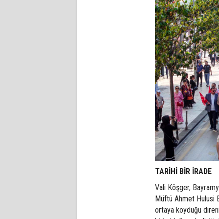
TARİHİ BİR İRADE
Vali Köşger, Bayram
Müftü Ahmet Hulusi Ef
ortaya koyduğu direni