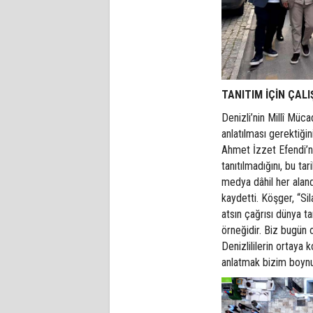
TANITIM İÇİN ÇAL
Denizli’nin Millî Müc
anlatılması gerektiği
Ahmet İzzet Efendi’ni
tanıtılmadığını, bu ta
medya dâhil her alanda
kaydetti. Köşger, “Si
atsın çağrısı dünya t
örneğidir. Biz bugün 
Denizlililerin ortay
anlatmak bizim boynu