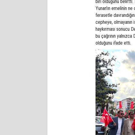
biri olduğunu belirtt
Yunan'ın emelinin ne
ferasetle davrandığın
cepheye, olmayanın i
haykırması sonucu Den
bu çağrının yalnızca D
olduğunu ifade etti.