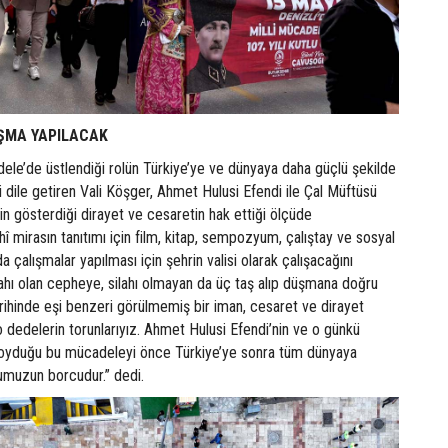
IŞMA YAPILACAK
adele’de üstlendiği rolün Türkiye’ye ve dünyaya daha güçlü şekilde
ni dile getiren Vali Köşger, Ahmet Hulusi Efendi ile Çal Müftüsü
n gösterdiği dirayet ve cesaretin hak ettiği ölçüde
rihî mirasın tanıtımı için film, kitap, sempozyum, çalıştay ve sosyal
 çalışmalar yapılması için şehrin valisi olarak çalışacağını
lahı olan cepheye, silahı olmayan da üç taş alıp düşmana doğru
arihinde eşi benzeri görülmemiş bir iman, cesaret ve dirayet
o dedelerin torunlarıyız. Ahmet Hulusi Efendi’nin ve o günkü
a koyduğu bu mücadeleyi önce Türkiye’ye sonra tüm dünyaya
muzun borcudur.” dedi.