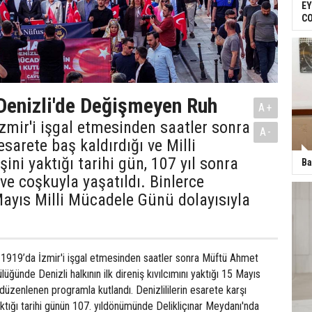
EY
C
 Denizli'de Değişmeyen Ruh
A+
İzmir'i işgal etmesinden saatler sonra
A-
 esarete baş kaldırdığı ve Milli
ini yaktığı tarihi gün, 107 yıl sonra
Ba
ve coşkuyla yaşatıldı. Binlerce
 Mayıs Milli Mücadele Günü dolayısıyla
s 1919’da İzmir'i işgal etmesinden saatler sonra Müftü Ahmet
lüğünde Denizli halkının ilk direniş kıvılcımını yaktığı 15 Mayıs
düzenlenen programla kutlandı. Denizlililerin esarete karşı
aktığı tarihi günün 107. yıldönümünde Delikliçınar Meydanı'nda