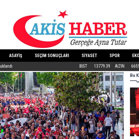
ASAYİŞ
SEÇİM SONUÇLARI
SİYASET
SPOR
EK
tuklandı
ABB’DEN KEDİLERE ÖZEL MERKEZ
BIST
13779.39
ALTIN
665
Bu K