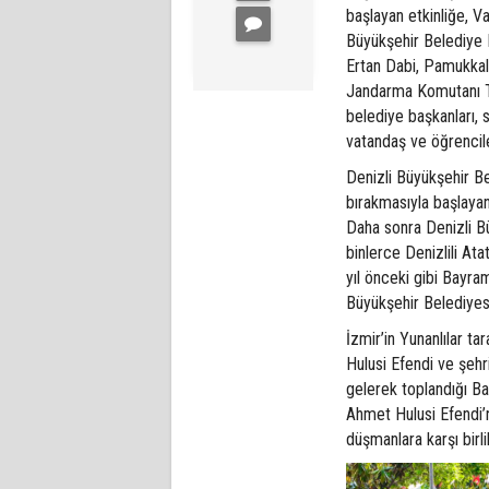
başlayan etkinliğe, V
Büyükşehir Belediye 
Ertan Dabi, Pamukkal
Jandarma Komutanı Tu
belediye başkanları, si
vatandaş ve öğrenciler
Denizli Büyükşehir Be
bırakmasıyla başlaya
Daha sonra Denizli B
binlerce Denizlili At
yıl önceki gibi Bayr
Büyükşehir Belediyesi
İzmir’in Yunanlılar t
Hulusi Efendi ve şehri
gelerek toplandığı B
Ahmet Hulusi Efendi’n
düşmanlara karşı birli