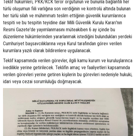
Teklif hükümleri, PKK/KCK terör örgütünün ve bununla bağlantılı her
türlü oluşumun fiili varlığına son verdiğinin ve kontrolü altında bulunan
her türlü silah ve mühimmatı teslim ettiğinin güvenlik kurumlarınca
tespiti ve bu tespitin teyidine dair Milli Güvenlik Kurulu Kararı'nın
Resmi Gazete'de yayımlanmasını müteakiben 6 ay içinde bu
düzenleme hükümlerinden yararlanmak istediğini bulundukları yerdeki
Cumhuriyet başsavcılıklarına veya Kurul tarafından görev verilen
kurumlara yazılı olarak bildirenlere uygulanacak.
Teklif kapsamında verilen görevler, ilgili kamu kurum ve kuruluşlarınca
ivedilikle yerine getirilecek. Teklifin amaç ve faaliyetleri kapsamında
verilen görevleri yerine getiren kişilerin bu görevleri nedeniyle hukuki,
idari veya cezai sorumluluğu doğmayacak.