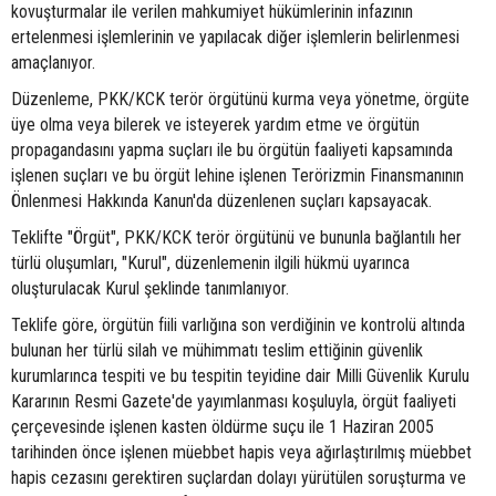
kovuşturmalar ile verilen mahkumiyet hükümlerinin infazının
ertelenmesi işlemlerinin ve yapılacak diğer işlemlerin belirlenmesi
amaçlanıyor.
Düzenleme, PKK/KCK terör örgütünü kurma veya yönetme, örgüte
üye olma veya bilerek ve isteyerek yardım etme ve örgütün
propagandasını yapma suçları ile bu örgütün faaliyeti kapsamında
işlenen suçları ve bu örgüt lehine işlenen Terörizmin Finansmanının
Önlenmesi Hakkında Kanun'da düzenlenen suçları kapsayacak.
Teklifte "Örgüt", PKK/KCK terör örgütünü ve bununla bağlantılı her
türlü oluşumları, "Kurul", düzenlemenin ilgili hükmü uyarınca
oluşturulacak Kurul şeklinde tanımlanıyor.
Teklife göre, örgütün fiili varlığına son verdiğinin ve kontrolü altında
bulunan her türlü silah ve mühimmatı teslim ettiğinin güvenlik
kurumlarınca tespiti ve bu tespitin teyidine dair Milli Güvenlik Kurulu
Kararının Resmi Gazete'de yayımlanması koşuluyla, örgüt faaliyeti
çerçevesinde işlenen kasten öldürme suçu ile 1 Haziran 2005
tarihinden önce işlenen müebbet hapis veya ağırlaştırılmış müebbet
hapis cezasını gerektiren suçlardan dolayı yürütülen soruşturma ve