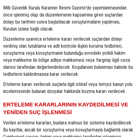
Milli Güvenlik Kurulu Kararının Resmi Gazete'de yayımlanmasından
önce işlenmiş olup da düzenlemenin kapsamına giren suçlardan
dolayı bu tarihten sonra başlatılacak soruşturmaların yapılması,
Kurulun iznine bağlı olacak.
Düzenleme uyarınca erteleme kararı verilecek suçlardan dolayı
verilmiş olan tutuklama ve adli kontrole ilişkin koruma tedbirleri,
soruşturma veya kovuşturmanın bulunduğu evredeki yetkili hakim
veya mahkeme ile bölge adliye mahkemesi veya Yargıtay ilgili ceza
dairesi tarafından değerlendirilecek. Koşullarının bulunması halinde bu
tedbirlerin kaldırılmasına karar verilecek.
Erteleme kararı verilecek suçlarla ilgili istinaf veya temyiz kanun yolu
incelemesinde bulunan dosyalar hakkında bozma kararı verilecek.
ERTELEME KARARLARININ KAYDEDİLMESİ VE
YENİDEN SUÇ İŞLENMESİ
Verilen erteleme kararları, bunlara mahsus bir sisteme kaydedilecek.
Bu kayıtlar, ancak bir soruşturma veya kovuşturmayla bağlantılı olarak
Cumhuriyet savcısı, hakim veya mahkeme tarafından istenmesi