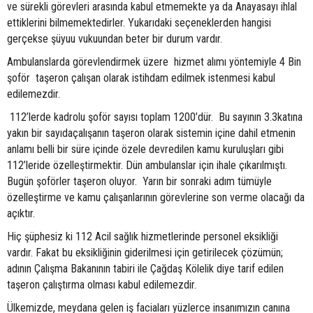
ve sürekli görevleri arasında kabul etmemekte ya da Anayasayı ihlal
ettiklerini bilmemektedirler. Yukarıdaki seçeneklerden hangisi
gerçekse şüyuu vukuundan beter bir durum vardır.
Ambulanslarda görevlendirmek üzere hizmet alımı yöntemiyle 4 Bin
şoför taşeron çalışan olarak istihdam edilmek istenmesi kabul
edilemezdir.
112’lerde kadrolu şoför sayısı toplam 1200’dür. Bu sayının 3.3katına
yakın bir sayıdaçalışanın taşeron olarak sistemin içine dahil etmenin
anlamı belli bir süre içinde özele devredilen kamu kuruluşları gibi
112’leride özelleştirmektir. Dün ambulanslar için ihale çıkarılmıştı.
Bugün şoförler taşeron oluyor. Yarın bir sonraki adım tümüyle
özelleştirme ve kamu çalışanlarının görevlerine son verme olacağı da
açıktır.
Hiç şüphesiz ki 112 Acil sağlık hizmetlerinde personel eksikliği
vardır. Fakat bu eksikliğinin giderilmesi için getirilecek çözümün;
adının Çalışma Bakanının tabiri ile Çağdaş Kölelik diye tarif edilen
taşeron çalıştırma olması kabul edilemezdir.
Ülkemizde, meydana gelen iş faciaları yüzlerce insanımızın canına