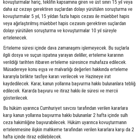
kovuşturmalar hariç, teklifin kapsamına giren ve üst sınırı 15 yıl veya
daha az cezayı gerektiren suçlardan dolayı yürütülen soruşturma ve
kovuşturmalar 5 yıl, 15 yıldan fazla hapis cezası ile müebbet hapis
veya ağırlaştırılmış müebbet hapis cezasını gerektiren suçlardan
dolayı yürütülen soruşturma ve kovuşturmalar 10 yıl süreyle
ertelenecek.
Erteleme süresi içinde dava zamanaşımı işlemeyecek. Bu suçlarla
ilgili dosya ve suçun ispatına yarayan deliller, erteleme kararının
verildiği tarihten itibaren erteleme süresince muhafaza edilecek.
Müsadereye konu eşya ve malvarlığı değerleri hakkında erteleme
kararıyla birlikte tasfiye kararı verilecek ve Hazineye irat
kaydedilecek. Karar, kanun yollarına başvurma hakkı bulunanlara tebliğ
edilecek. Kararda başvuru ve itiraz hakkı ile süresi ve mercii
gösterilecek.
Bu hüküm uyarınca Cumhuriyet savcısı tarafından verilen kararlara
karşı kanun yollarına başvurma hakkı bulunanlar 2 hafta içinde sulh
ceza hakimliğine başvurabilecek. Hüküm uyarınca kovuşturmanın
ertelenmesine ilişkin mahkeme tarafından verilen kararlara karşı da 2
hafta içinde itiraz edilebilecek.