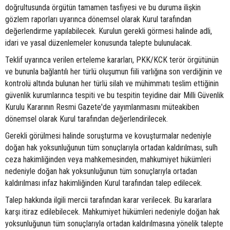
doğrultusunda örgütün tamamen tasfiyesi ve bu duruma ilişkin
gözlem raporları uyarınca dönemsel olarak Kurul tarafından
değerlendirme yapılabilecek. Kurulun gerekli görmesi halinde adli,
idari ve yasal düzenlemeler konusunda talepte bulunulacak.
Teklif uyarınca verilen erteleme kararları, PKK/KCK terör örgütünün
ve bununla bağlantılı her türlü oluşumun fiili varlığına son verdiğinin ve
kontrolü altında bulunan her türlü silah ve mühimmatı teslim ettiğinin
güvenlik kurumlarınca tespiti ve bu tespitin teyidine dair Milli Güvenlik
Kurulu Kararının Resmi Gazete'de yayımlanmasını müteakiben
dönemsel olarak Kurul tarafından değerlendirilecek.
Gerekli görülmesi halinde soruşturma ve kovuşturmalar nedeniyle
doğan hak yoksunluğunun tüm sonuçlarıyla ortadan kaldırılması, sulh
ceza hakimliğinden veya mahkemesinden, mahkumiyet hükümleri
nedeniyle doğan hak yoksunluğunun tüm sonuçlarıyla ortadan
kaldırılması infaz hakimliğinden Kurul tarafından talep edilecek.
Talep hakkında ilgili mercii tarafından karar verilecek. Bu kararlara
karşı itiraz edilebilecek. Mahkumiyet hükümleri nedeniyle doğan hak
yoksunluğunun tüm sonuçlarıyla ortadan kaldırılmasına yönelik talepte