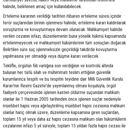
halinde, belirlenen amaç için kullanılabilecek.
Erteleme kararının verildiği tarihten itibaren erteleme süresi içinde
terör suçlarından birinin işlenmesi halinde, erteleme kararı kaldırılarak
soruşturma ve kovuşturmaya devam olunacak. Mahkumiyet halinde
verilen cezanın infazı, düzenlemenin buna yönelik hükmü kapsamında
ertelenmeyecek ve mahkumiyet hükümlerinin tüm sonuçları doğacak.
Belirtilen süre suç işlenmeksizin geçirildiği takdirde kovuşturma
yapılmasına yer olmadığı veya düşme kararı verilecek.
Teklifle, örgütün fiili varlığına son verdiğinin ve kontrolü altında
bulunan her türlü silah ve mühimmatı teslim ettiğinin güvenlik
kurumlarınca tespiti ve bu tespitin teyidine dair Milli Güvenlik Kurulu
Kararı'nın Resmi Gazete'de yayımlanmış olması koşuluyla, örgüt
faaliyeti çerçevesinde işlenen kasten öldürme suçundan mahkum
olanlar ile 1 Haziran 2005 tarihinden önce işlenen suçlar nedeniyle
müebbet hapis veya ağırlaştırılmış müebbet hapis cezasına mahkum
olanlar hariç olmak üzere, düzenleme kapsamına giren suçlardan,
toplam 15 yıl veya daha az hapis cezasına mahkum olan hükümlülerin
cezalarının infazı 5 yıl süreyle, toplam 15 yıldan fazla hapis cezası ile