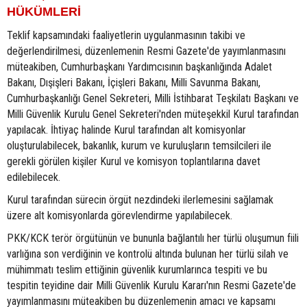
HÜKÜMLERİ
Teklif kapsamındaki faaliyetlerin uygulanmasının takibi ve
değerlendirilmesi, düzenlemenin Resmi Gazete'de yayımlanmasını
müteakiben, Cumhurbaşkanı Yardımcısının başkanlığında Adalet
Bakanı, Dışişleri Bakanı, İçişleri Bakanı, Milli Savunma Bakanı,
Cumhurbaşkanlığı Genel Sekreteri, Milli İstihbarat Teşkilatı Başkanı ve
Milli Güvenlik Kurulu Genel Sekreteri'nden müteşekkil Kurul tarafından
yapılacak. İhtiyaç halinde Kurul tarafından alt komisyonlar
oluşturulabilecek, bakanlık, kurum ve kuruluşların temsilcileri ile
gerekli görülen kişiler Kurul ve komisyon toplantılarına davet
edilebilecek.
Kurul tarafından sürecin örgüt nezdindeki ilerlemesini sağlamak
üzere alt komisyonlarda görevlendirme yapılabilecek.
PKK/KCK terör örgütünün ve bununla bağlantılı her türlü oluşumun fiili
varlığına son verdiğinin ve kontrolü altında bulunan her türlü silah ve
mühimmatı teslim ettiğinin güvenlik kurumlarınca tespiti ve bu
tespitin teyidine dair Milli Güvenlik Kurulu Kararı'nın Resmi Gazete'de
yayımlanmasını müteakiben bu düzenlemenin amacı ve kapsamı