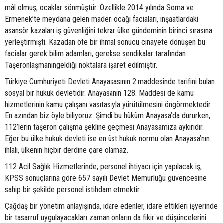
mâl olmuş, ocaklar sönmüştür. Özellikle 2014 yılında Soma ve
Ermenek’te meydana gelen maden ocağı faciaları, inşaatlardaki
asansör kazaları iş güvenliğini tekrar ülke gündeminin birinci sırasına
yerleştirmişti. Kazadan öte bir ihmal sonucu cinayete dönüşen bu
facialar gerek bilim adamları, gerekse sendikalar tarafından
Taşeronlaşmanıngeldiği noktalara işaret edilmiştir.
Türkiye Cumhuriyeti Devleti Anayasasının 2.maddesinde tarifini bulan
sosyal bir hukuk devletidir. Anayasanın 128. Maddesi de kamu
hizmetlerinin kamu çalışanı vasıtasıyla yürütülmesini öngörmektedir.
En azından biz öyle biliyoruz. Şimdi bu hüküm Anayasa’da dururken,
112’lerin taşeron çalışma şekline geçmesi Anayasamıza aykırıdır.
Eğer bu ülke hukuk devleti ise en üst hukuk normu olan Anayasa’nın
ihlali, ülkenin hiçbir derdine çare olamaz.
112 Acil Sağlık Hizmetlerinde, personel ihtiyacı için yapılacak iş,
KPSS sonuçlarına göre 657 sayılı Devlet Memurluğu güvencesine
sahip bir şekilde personel istihdam etmektir.
Çağdaş bir yönetim anlayışında, idare edenler, idare ettikleri işyerinde
bir tasarruf uygulayacakları zaman onların da fikir ve düşüncelerini