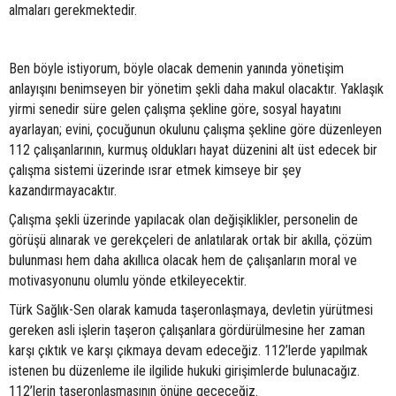
almaları gerekmektedir.
Ben böyle istiyorum, böyle olacak demenin yanında yönetişim
anlayışını benimseyen bir yönetim şekli daha makul olacaktır. Yaklaşık
yirmi senedir süre gelen çalışma şekline göre, sosyal hayatını
ayarlayan; evini, çocuğunun okulunu çalışma şekline göre düzenleyen
112 çalışanlarının, kurmuş oldukları hayat düzenini alt üst edecek bir
çalışma sistemi üzerinde ısrar etmek kimseye bir şey
kazandırmayacaktır.
Çalışma şekli üzerinde yapılacak olan değişiklikler, personelin de
görüşü alınarak ve gerekçeleri de anlatılarak ortak bir akılla, çözüm
bulunması hem daha akıllıca olacak hem de çalışanların moral ve
motivasyonunu olumlu yönde etkileyecektir.
Türk Sağlık-Sen olarak kamuda taşeronlaşmaya, devletin yürütmesi
gereken asli işlerin taşeron çalışanlara gördürülmesine her zaman
karşı çıktık ve karşı çıkmaya devam edeceğiz. 112’lerde yapılmak
istenen bu düzenleme ile ilgilide hukuki girişimlerde bulunacağız.
112’lerin taşeronlaşmasının önüne geçeceğiz.