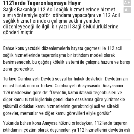
112'lerde Taşeronlaşmaya Hayır
A+
Sağlık Bakanlığı 112 Acil sağlık hizmetlerinde hizmet
A-
alımı yöntemiyle şoför istihdamı yapacağını ve 112 Acil
sağlık hizmetlerindeki çalışma şeklini yeniden
düzenleyeceği ile ilgili bir yazı İl Sağlık Müdürlüklerine
gönderilmiştir
Bahse konu yazıdaki düzenlemelerin hayata geçmesi ile 112 acil
sağlık hizmetlerinde taşeronlaşma bir istihdam modeli olarak
benimsenecek, bu çağdaş kölelik sistemi ile çalışma huzuru ve barışı
zarar görecektir.
Türkiye Cumhuriyeti Devleti sosyal bir hukuk devletidir. Devletimizin
en üst hukuk normu Türkiye Cumhuriyeti Anayasasıdır. Anayasanın
128.maddesine göre de: “Devletin, kamu iktisadî teşebbüsleri ve
diğer kamu tüzel kişilerinin genel idare esaslarına göre yürütmekle
yükümlü oldukları kamu hizmetlerinin gerektirdiği aslî ve sürekli
görevler, memurlar ve diğer kamu görevlileri eliyle görülür.”
Yukarıda bahse konu Anayasa hükmü ortadayken, 112’lerde taşeron
istihdamını çözüm olarak düşünenler, ya 112 hizmetlerini devletin asli