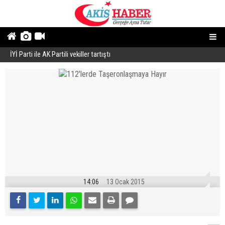
İYİ Parti ile AK Partili vekiller tartıştı
B
14:06
13 Ocak 2015