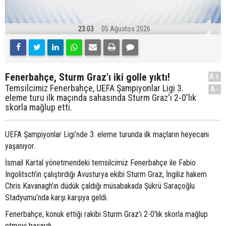
23:03
05 Ağustos 2026
Fenerbahçe, Sturm Graz'ı iki golle yıktı!
A+
Temsilcimiz Fenerbahçe, UEFA Şampiyonlar Ligi 3.
A-
eleme turu ilk maçında sahasında Sturm Graz'ı 2-0'lık
skorla mağlup etti.
UEFA Şampiyonlar Ligi’nde 3. eleme turunda ilk maçların heyecanı
yaşanıyor.
İsmail Kartal yönetmendeki temsilcimiz Fenerbahçe ile Fabio
Ingolitsch’in çalıştırdığı Avusturya ekibi Sturm Graz, İngiliz hakem
Chris Kavanagh’ın düdük çaldığı müsabakada Şükrü Saraçoğlu
Stadyumu’nda karşı karşıya geldi.
Fenerbahçe, konuk ettiği rakibi Sturm Graz'ı 2-0'lık skorla mağlup
etmeyi başardı.