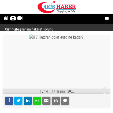
154 kaçak villa ile 3 milyarlık rant
Cumhurbaşkanına hakaret sorunu
“
15:14
17 Haziran 2020