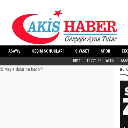
ASAYİŞ
SEÇİM SONUÇLARI
SİYASET
SPOR
EK
Butik İşletmeler E-Ticarete Başlarken 
BIST
13779.39
ALTIN
665
Bu K