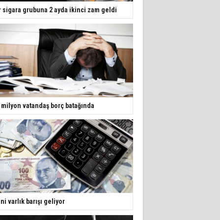
r sigara grubuna 2 ayda ikinci zam geldi
 milyon vatandaş borç batağında
ni varlık barışı geliyor