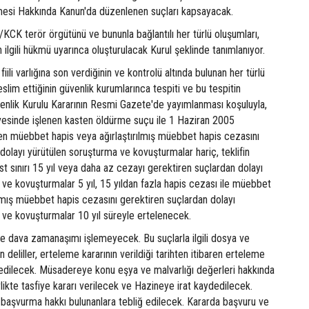
esi Hakkında Kanun'da düzenlenen suçları kapsayacak.
/KCK terör örgütünü ve bununla bağlantılı her türlü oluşumları,
 ilgili hükmü uyarınca oluşturulacak Kurul şeklinde tanımlanıyor.
fiili varlığına son verdiğinin ve kontrolü altında bulunan her türlü
slim ettiğinin güvenlik kurumlarınca tespiti ve bu tespitin
üvenlik Kurulu Kararının Resmi Gazete'de yayımlanması koşuluyla,
evesinde işlenen kasten öldürme suçu ile 1 Haziran 2005
nen müebbet hapis veya ağırlaştırılmış müebbet hapis cezasını
dolayı yürütülen soruşturma ve kovuşturmalar hariç, teklifin
t sınırı 15 yıl veya daha az cezayı gerektiren suçlardan dolayı
ve kovuşturmalar 5 yıl, 15 yıldan fazla hapis cezası ile müebbet
ılmış müebbet hapis cezasını gerektiren suçlardan dolayı
 ve kovuşturmalar 10 yıl süreyle ertelenecek.
de dava zamanaşımı işlemeyecek. Bu suçlarla ilgili dosya ve
 deliller, erteleme kararının verildiği tarihten itibaren erteleme
dilecek. Müsadereye konu eşya ve malvarlığı değerleri hakkında
rlikte tasfiye kararı verilecek ve Hazineye irat kaydedilecek.
a başvurma hakkı bulunanlara tebliğ edilecek. Kararda başvuru ve