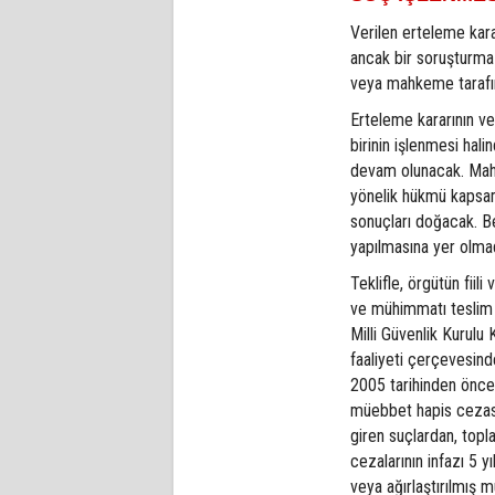
Verilen erteleme kara
ancak bir soruşturma
veya mahkeme tarafınd
Erteleme kararının ver
birinin işlenmesi hal
devam olunacak. Mahk
yönelik hükmü kapsa
sonuçları doğacak. Be
yapılmasına yer olma
Teklifle, örgütün fiili
ve mühimmatı teslim e
Milli Güvenlik Kurulu
faaliyeti çerçevesin
2005 tarihinden önce 
müebbet hapis cezas
giren suçlardan, top
cezalarının infazı 5 
veya ağırlaştırılmış