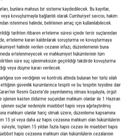
rları, bunlara mahsus bir sisteme kaydedilecek. Bu kayıtlar,
 veya kovuşturmayla bağlantılı olarak Cumhuriyet savcısı, hakim
an istenmesi halinde, belirlenen amaç için kullanılabilecek.
ildiği tarihten itibaren erteleme süresi içinde terör suçlarından
inde, erteleme kararı kaldırılarak soruşturma ve kovuşturmaya
umiyet halinde verilen cezanın infazı, düzenlemenin buna
mında ertelenmeyecek ve mahkumiyet hükümlerinin tüm
lirtilen süre suç işlenmeksizin geçirildiği takdirde kovuşturma
dığı veya düşme kararı verilecek.
 varlığına son verdiğinin ve kontrolü altında bulunan her türlü silah
ttiğinin güvenlik kurumlarınca tespiti ve bu tespitin teyidine dair
 Kararı'nın Resmi Gazete'de yayımlanmış olması koşuluyla, örgüt
de işlenen kasten öldürme suçundan mahkum olanlar ile 1 Haziran
işlenen suçlar nedeniyle müebbet hapis veya ağırlaştırılmış
ına mahkum olanlar hariç olmak üzere, düzenleme kapsamına
lam 15 yıl veya daha az hapis cezasına mahkum olan hükümlülerin
yıl süreyle, toplam 15 yıldan fazla hapis cezası ile müebbet hapis
 müebbet hapis cezasına mahkum olan hükümlülerin cezalarının