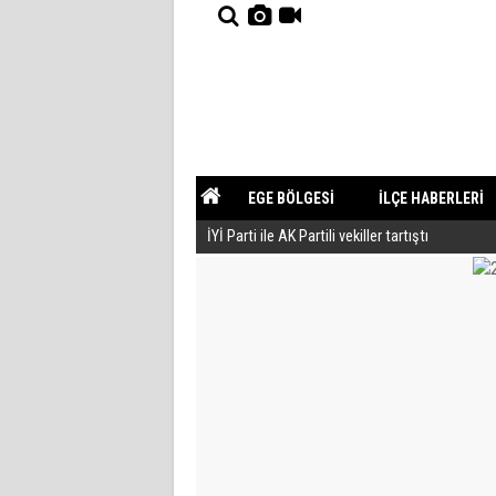
EGE BÖLGESİ
İLÇE HABERLERİ
İYİ Parti ile AK Partili vekiller tartıştı
YAZARLAR
GÜNDEM