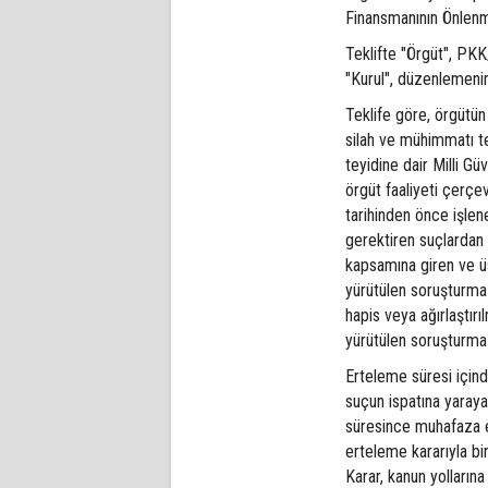
Finansmanının Önlenm
Teklifte "Örgüt", PKK
"Kurul", düzenlemenin
Teklife göre, örgütün 
silah ve mühimmatı te
teyidine dair Milli G
örgüt faaliyeti çerç
tarihinden önce işle
gerektiren suçlardan 
kapsamına giren ve üs
yürütülen soruşturma 
hapis veya ağırlaştır
yürütülen soruşturma
Erteleme süresi için
suçun ispatına yarayan
süresince muhafaza e
erteleme kararıyla bi
Karar, kanun yolların