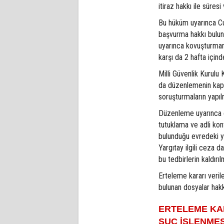
itiraz hakkı ile süres
Bu hüküm uyarınca Cum
başvurma hakkı bulun
uyarınca kovuşturman
karşı da 2 hafta içind
Milli Güvenlik Kurul
da düzenlemenin kaps
soruşturmaların yapıl
Düzenleme uyarınca e
tutuklama ve adli kon
bulunduğu evredeki y
Yargıtay ilgili ceza d
bu tedbirlerin kaldırı
Erteleme kararı veril
bulunan dosyalar hak
ERTELEME KA
SUÇ İŞLENMES