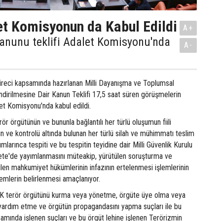
t Komisyonun da Kabul Edildi
A+
anunu teklifi Adalet Komisyonu'nda
A-
üreci kapsamında hazırlanan Milli Dayanışma ve Toplumsal
dirilmesine Dair Kanun Teklifi 17,5 saat süren görüşmelerin
t Komisyonu'nda kabul edildi.
ör örgütünün ve bununla bağlantılı her türlü oluşumun fiili
nin ve kontrolü altında bulunan her türlü silah ve mühimmatı teslim
umlarınca tespiti ve bu tespitin teyidine dair Milli Güvenlik Kurulu
ete'de yayımlanmasını müteakip, yürütülen soruşturma ve
ilen mahkumiyet hükümlerinin infazının ertelenmesi işlemlerinin
lemlerin belirlenmesi amaçlanıyor.
terör örgütünü kurma veya yönetme, örgüte üye olma veya
 yardım etme ve örgütün propagandasını yapma suçları ile bu
samında işlenen suçları ve bu örgüt lehine işlenen Terörizmin