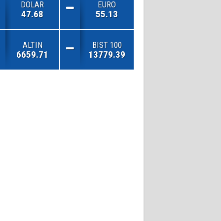
DOLAR
EURO
47.68
55.13
ALTIN
BIST 100
6659.71
13779.39