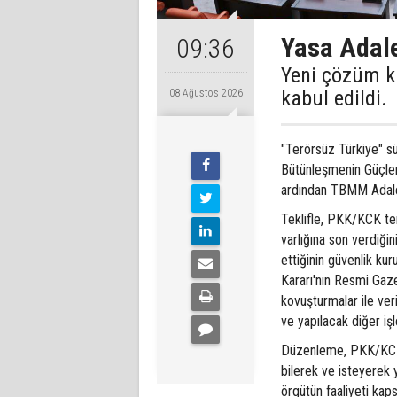
Yasa Adale
09:36
Yeni çözüm k
kabul edildi.
08 Ağustos 2026
"Terörsüz Türkiye" s
Bütünleşmenin Güçlen
ardından TBMM Adale
Teklifle, PKK/KCK ter
varlığına son verdiği
ettiğinin güvenlik kur
Kararı'nın Resmi Gaz
kovuşturmalar ile ver
ve yapılacak diğer iş
Düzenleme, PKK/KCK 
bilerek ve isteyerek
örgütün faaliyeti kap