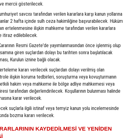
i ve mercii gösterilecek.
huriyet savcısı tarafından verilen kararlara karşı kanun yollarına
anlar 2 hafta içinde sulh ceza hakimliğine başvurabilecek. Hüküm
ın ertelenmesine ilişkin mahkeme tarafından verilen kararlara
e itiraz edilebilecek.
u Kararının Resmi Gazete'de yayımlanmasından önce işlenmiş olup
amına giren suçlardan dolayı bu tarihten sonra başlatılacak
ması, Kurulun iznine bağlı olacak.
rteleme kararı verilecek suçlardan dolayı verilmiş olan
trole ilişkin koruma tedbirleri, soruşturma veya kovuşturmanın
etkili hakim veya mahkeme ile bölge adliye mahkemesi veya
airesi tarafından değerlendirilecek. Koşullarının bulunması halinde
lmasına karar verilecek.
ecek suçlarla ilgili istinaf veya temyiz kanun yolu incelemesinde
kında bozma kararı verilecek.
RARLARININ KAYDEDİLMESİ VE YENİDEN
İ