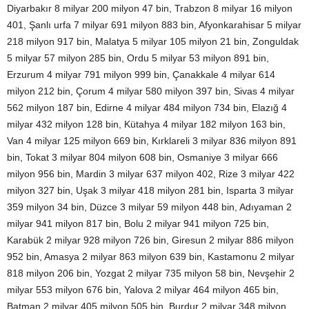
Diyarbakır 8 milyar 200 milyon 47 bin, Trabzon 8 milyar 16 milyon
401, Şanlı urfa 7 milyar 691 milyon 883 bin, Afyonkarahisar 5 milyar
218 milyon 917 bin, Malatya 5 milyar 105 milyon 21 bin, Zonguldak
5 milyar 57 milyon 285 bin, Ordu 5 milyar 53 milyon 891 bin,
Erzurum 4 milyar 791 milyon 999 bin, Çanakkale 4 milyar 614
milyon 212 bin, Çorum 4 milyar 580 milyon 397 bin, Sivas 4 milyar
562 milyon 187 bin, Edirne 4 milyar 484 milyon 734 bin, Elazığ 4
milyar 432 milyon 128 bin, Kütahya 4 milyar 182 milyon 163 bin,
Van 4 milyar 125 milyon 669 bin, Kırklareli 3 milyar 836 milyon 891
bin, Tokat 3 milyar 804 milyon 608 bin, Osmaniye 3 milyar 666
milyon 956 bin, Mardin 3 milyar 637 milyon 402, Rize 3 milyar 422
milyon 327 bin, Uşak 3 milyar 418 milyon 281 bin, Isparta 3 milyar
359 milyon 34 bin, Düzce 3 milyar 59 milyon 448 bin, Adıyaman 2
milyar 941 milyon 817 bin, Bolu 2 milyar 941 milyon 725 bin,
Karabük 2 milyar 928 milyon 726 bin, Giresun 2 milyar 886 milyon
952 bin, Amasya 2 milyar 863 milyon 639 bin, Kastamonu 2 milyar
818 milyon 206 bin, Yozgat 2 milyar 735 milyon 58 bin, Nevşehir 2
milyar 553 milyon 676 bin, Yalova 2 milyar 464 milyon 465 bin,
Batman 2 milyar 405 milyon 505 bin, Burdur 2 milyar 348 milyon