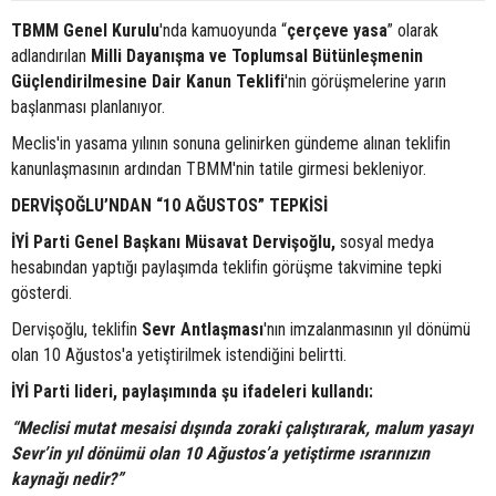
TBMM Genel Kurulu
'nda kamuoyunda “
çerçeve yasa
” olarak
adlandırılan
Milli Dayanışma ve Toplumsal Bütünleşmenin
Güçlendirilmesine Dair Kanun Teklifi
'nin görüşmelerine yarın
başlanması planlanıyor.
Meclis'in yasama yılının sonuna gelinirken gündeme alınan teklifin
kanunlaşmasının ardından TBMM'nin tatile girmesi bekleniyor.
DERVİŞOĞLU’NDAN “10 AĞUSTOS” TEPKİSİ
İYİ Parti Genel Başkanı Müsavat Dervişoğlu,
sosyal medya
hesabından yaptığı paylaşımda teklifin görüşme takvimine tepki
gösterdi.
Dervişoğlu, teklifin
Sevr Antlaşması
'nın imzalanmasının yıl dönümü
olan 10 Ağustos'a yetiştirilmek istendiğini belirtti.
İYİ Parti lideri, paylaşımında şu ifadeleri kullandı:
“Meclisi mutat mesaisi dışında zoraki çalıştırarak, malum yasayı
Sevr’in yıl dönümü olan 10 Ağustos’a yetiştirme ısrarınızın
kaynağı nedir?”