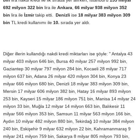
bin
lira nakdi kredi ile ilk sırada yer alırken, İstanbul'u
155 milyar
692 milyon 322 bin
lira ile
Ankara
,
66 milyar 938 milyon 352
bin
lira ile
İzmir
takip etti.
Denizli
ise
18 milyar 383 milyon 309
bin
TL kredi kullanımı ile
10.
sırada yer aldı.
Diğer illerin kullandığı nakdi kredi miktarları ise şöyle: " Antalya 43
milyar 403 milyon 646 bin, Bursa 40 milyar 257 milyon 992 bin,
Gaziantep 30 milyar 797 milyon 284 bin, Kocaeli 28 milyar 717
milyon 637 bin, Adana 26 milyar 420 milyon 304 bin, Konya 23
milyar 666 milyon 680 bin, Denizli 18 milyar 383 milyon 309 bin,
Mersin 17 milyar 606 milyon 382 bin, Hatay 16 milyar 893 milyon
253 bin, Kayseri 15 milyar 186 milyon 751 bin, Manisa 14 milyar 24
milyon 33 bin, Muğla 12 milyar 14 milyon 663 bin, Balıkesir 11
milyar 566 milyon 353 bin, Samsun 11 milyar 563 milyon 166 bin,
Aydın 10 milyar 482 milyon 880 bin, Tekirdağ 10 milyar 384 milyon
240 bin, Eskişehir 9 milyar 632 milyon 22 bin, Kahramanmaraş 9
milyar 241 milyon 759 bin, Sakarya 8 milyar 805 milyon 793 bin,