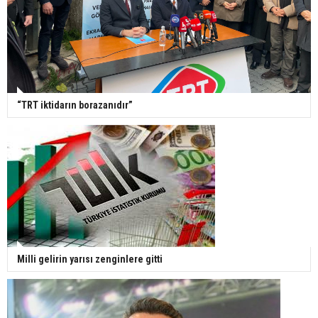
“TRT iktidarın borazanıdır”
Milli gelirin yarısı zenginlere gitti