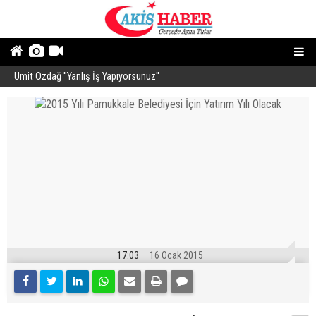
Ümit Özdağ ''Yanlış İş Yapıyorsunuz''
B
17:03
16 Ocak 2015