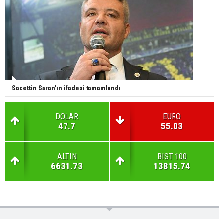
Sadettin Saran'ın ifadesi tamamlandı
DOLAR
EURO
47.7
55.03
ALTIN
BIST 100
6631.73
13815.74