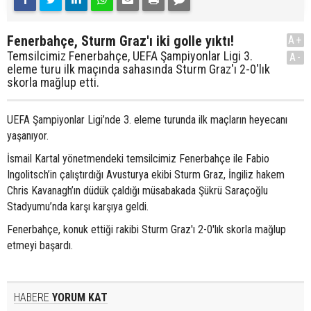
Fenerbahçe, Sturm Graz'ı iki golle yıktı!
A+
Temsilcimiz Fenerbahçe, UEFA Şampiyonlar Ligi 3.
A-
eleme turu ilk maçında sahasında Sturm Graz'ı 2-0'lık
skorla mağlup etti.
UEFA Şampiyonlar Ligi’nde 3. eleme turunda ilk maçların heyecanı
yaşanıyor.
İsmail Kartal yönetmendeki temsilcimiz Fenerbahçe ile Fabio
Ingolitsch’in çalıştırdığı Avusturya ekibi Sturm Graz, İngiliz hakem
Chris Kavanagh’ın düdük çaldığı müsabakada Şükrü Saraçoğlu
Stadyumu’nda karşı karşıya geldi.
Fenerbahçe, konuk ettiği rakibi Sturm Graz'ı 2-0'lık skorla mağlup
etmeyi başardı.
HABERE
YORUM KAT