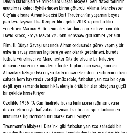
Dias’ın kurtarışları ve milyonlara ulaşan hikâyesi beni futbol tarihinin
unutulmaz kaleci öykülerinden birine götürdü. Aklıma, Manchester
City’nin efsane Alman kalecisi Bert Trautmann’ın yaşamını beyaz
perdeye taşıyan The Keeper filmi geldi. 2018 yapımı bu film,
yönetmen Marcus H. Rosenmüller tarafından çekildi ve başrolde
David Kross, Freya Mavor ve John Henshaw gibi isimler yer aldı.
Film, II. Dünya Savaşı sırasında Alman ordusunda görev yapmış bir
askerin savaş sonrası İngiltere’ye esir olarak getirilmesi, burada
futbola yönelmesi ve Manchester City’de efsane bir kaleciye
dönüşme sürecini konu alıyor. İngiliz toplumunun savaş sonrası
Almanlara bakışındaki önyargılarla mücadele eden Trautmann’ın hem
sahada hem hayatında verdiği mücadele, futbolun yalnızca bir oyun
değil, aynı zamanda insan hikâyeleriyle örülü bir alan olduğunu güçlü
bir şekilde hissettiriyor.
Özellikle 1956 FA Cup finalinde boynu kırılmasına rağmen oyuna
devam etmesiyle hafızalara kazınan Trautmann, spor tarihinin en
unutulmaz figürlerinden biri olarak kabul ediliyor.
Trautmann’ın hikâyesi, Dias’ınki gibi futbolun yalnızca sahadaki bir