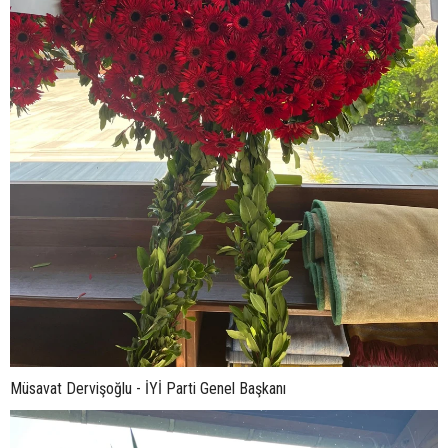
Müsavat Dervişoğlu - İYİ Parti Genel Başkanı