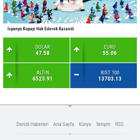
İspanya Kupayı Hak Ederek Kazandı
DOLAR
EURO
47.58
55.06
ALTIN
BIST 100
6523.91
13703.13
Denizli Haberleri
Ana Sayfa
Künye
İletişim
RSS