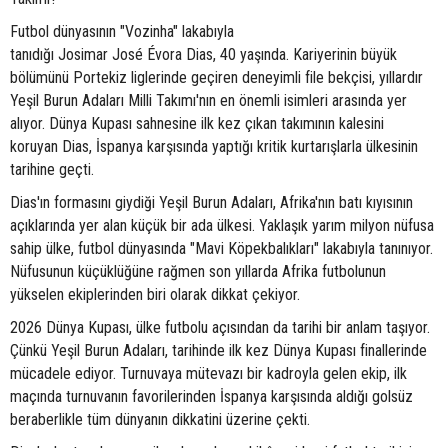
Futbol dünyasının "Vozinha" lakabıyla
tanıdığı Josimar José Évora Dias, 40 yaşında. Kariyerinin büyük
bölümünü Portekiz liglerinde geçiren deneyimli file bekçisi, yıllardır
Yeşil Burun Adaları Milli Takımı'nın en önemli isimleri arasında yer
alıyor. Dünya Kupası sahnesine ilk kez çıkan takımının kalesini
koruyan Dias, İspanya karşısında yaptığı kritik kurtarışlarla ülkesinin
tarihine geçti.
Dias'ın formasını giydiği Yeşil Burun Adaları, Afrika'nın batı kıyısının
açıklarında yer alan küçük bir ada ülkesi. Yaklaşık yarım milyon nüfusa
sahip ülke, futbol dünyasında "Mavi Köpekbalıkları" lakabıyla tanınıyor.
Nüfusunun küçüklüğüne rağmen son yıllarda Afrika futbolunun
yükselen ekiplerinden biri olarak dikkat çekiyor.
2026 Dünya Kupası, ülke futbolu açısından da tarihi bir anlam taşıyor.
Çünkü Yeşil Burun Adaları, tarihinde ilk kez Dünya Kupası finallerinde
mücadele ediyor. Turnuvaya mütevazı bir kadroyla gelen ekip, ilk
maçında turnuvanın favorilerinden İspanya karşısında aldığı golsüz
beraberlikle tüm dünyanın dikkatini üzerine çekti.