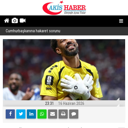
Cumhurbaşkanına hakaret sorunu
“
23:31
16 Haziran 2026