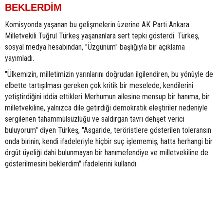
BEKLERDİM
Komisyonda yaşanan bu gelişmelerin üzerine AK Parti Ankara
Milletvekili Tuğrul Türkeş yaşananlara sert tepki gösterdi. Türkeş,
sosyal medya hesabından, "Üzgünüm" başlığıyla bir açıklama
yayımladı.
"Ülkemizin, milletimizin yarınlarını doğrudan ilgilendiren, bu yönüyle de
elbette tartışılması gereken çok kritik bir meselede; kendilerini
yetiştirdiğini iddia ettikleri Merhumun ailesine mensup bir hanıma, bir
milletvekiline, yalnızca dile getirdiği demokratik eleştiriler nedeniyle
sergilenen tahammülsüzlüğü ve saldırgan tavrı dehşet verici
buluyorum" diyen Türkeş, "Asgaride, teröristlere gösterilen toleransın
onda birinin; kendi ifadeleriyle hiçbir suç işlememiş, hatta herhangi bir
örgüt üyeliği dahi bulunmayan bir hanımefendiye ve milletvekiline de
gösterilmesini beklerdim" ifadelerini kullandı.