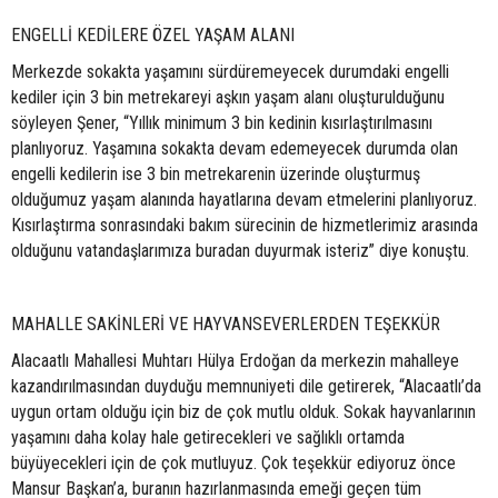
ENGELLİ KEDİLERE ÖZEL YAŞAM ALANI
Merkezde sokakta yaşamını sürdüremeyecek durumdaki engelli
kediler için 3 bin metrekareyi aşkın yaşam alanı oluşturulduğunu
söyleyen Şener, “Yıllık minimum 3 bin kedinin kısırlaştırılmasını
planlıyoruz. Yaşamına sokakta devam edemeyecek durumda olan
engelli kedilerin ise 3 bin metrekarenin üzerinde oluşturmuş
olduğumuz yaşam alanında hayatlarına devam etmelerini planlıyoruz.
Kısırlaştırma sonrasındaki bakım sürecinin de hizmetlerimiz arasında
olduğunu vatandaşlarımıza buradan duyurmak isteriz” diye konuştu.
MAHALLE SAKİNLERİ VE HAYVANSEVERLERDEN TEŞEKKÜR
Alacaatlı Mahallesi Muhtarı Hülya Erdoğan da merkezin mahalleye
kazandırılmasından duyduğu memnuniyeti dile getirerek, “Alacaatlı’da
uygun ortam olduğu için biz de çok mutlu olduk. Sokak hayvanlarının
yaşamını daha kolay hale getirecekleri ve sağlıklı ortamda
büyüyecekleri için de çok mutluyuz. Çok teşekkür ediyoruz önce
Mansur Başkan’a, buranın hazırlanmasında emeği geçen tüm