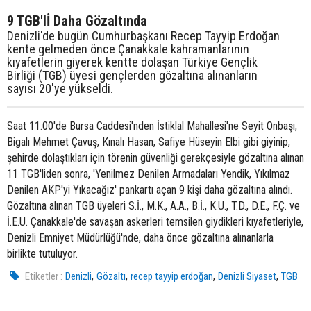
9 TGB'lİ Daha Gözaltında
Denizli'de bugün Cumhurbaşkanı Recep Tayyip Erdoğan
kente gelmeden önce Çanakkale kahramanlarının
kıyafetlerin giyerek kentte dolaşan Türkiye Gençlik
Birliği (TGB) üyesi gençlerden gözaltına alınanların
sayısı 20'ye yükseldi.
Saat 11.00'de Bursa Caddesi'nden İstiklal Mahallesi'ne Seyit Onbaşı,
Bigalı Mehmet Çavuş, Kınalı Hasan, Safiye Hüseyin Elbi gibi giyinip,
şehirde dolaştıkları için törenin güvenliği gerekçesiyle gözaltına alınan
11 TGB'liden sonra, 'Yenilmez Denilen Armadaları Yendik, Yıkılmaz
Denilen AKP'yi Yıkacağız' pankartı açan 9 kişi daha gözaltına alındı.
Gözaltına alınan TGB üyeleri S.İ., M.K., A.A., B.İ., K.U., T.D., D.E., F.Ç. ve
İ.E.U. Çanakkale'de savaşan askerleri temsilen giydikleri kıyafetleriyle,
Denizli Emniyet Müdürlüğü'nde, daha önce gözaltına alınanlarla
birlikte tutuluyor.
,
,
,
,
Etiketler :
Denizli
Gözaltı
recep tayyip erdoğan
Denizli Siyaset
TGB