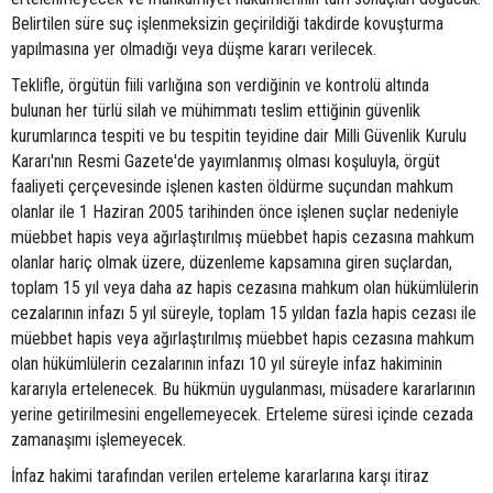
Belirtilen süre suç işlenmeksizin geçirildiği takdirde kovuşturma
yapılmasına yer olmadığı veya düşme kararı verilecek.
Teklifle, örgütün fiili varlığına son verdiğinin ve kontrolü altında
bulunan her türlü silah ve mühimmatı teslim ettiğinin güvenlik
kurumlarınca tespiti ve bu tespitin teyidine dair Milli Güvenlik Kurulu
Kararı'nın Resmi Gazete'de yayımlanmış olması koşuluyla, örgüt
faaliyeti çerçevesinde işlenen kasten öldürme suçundan mahkum
olanlar ile 1 Haziran 2005 tarihinden önce işlenen suçlar nedeniyle
müebbet hapis veya ağırlaştırılmış müebbet hapis cezasına mahkum
olanlar hariç olmak üzere, düzenleme kapsamına giren suçlardan,
toplam 15 yıl veya daha az hapis cezasına mahkum olan hükümlülerin
cezalarının infazı 5 yıl süreyle, toplam 15 yıldan fazla hapis cezası ile
müebbet hapis veya ağırlaştırılmış müebbet hapis cezasına mahkum
olan hükümlülerin cezalarının infazı 10 yıl süreyle infaz hakiminin
kararıyla ertelenecek. Bu hükmün uygulanması, müsadere kararlarının
yerine getirilmesini engellemeyecek. Erteleme süresi içinde cezada
zamanaşımı işlemeyecek.
İnfaz hakimi tarafından verilen erteleme kararlarına karşı itiraz