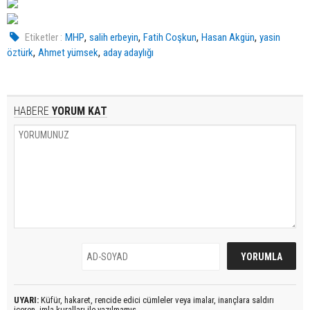
,
,
,
,
Etiketler :
MHP
salih erbeyin
Fatih Coşkun
Hasan Akgün
yasin
,
,
öztürk
Ahmet yümsek
aday adaylığı
HABERE
YORUM KAT
UYARI:
Küfür, hakaret, rencide edici cümleler veya imalar, inançlara saldırı
içeren, imla kuralları ile yazılmamış,