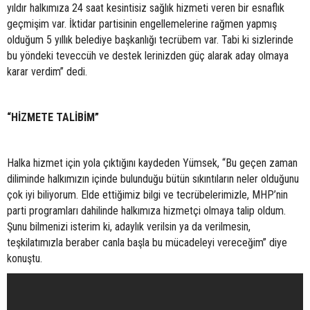
yıldır halkımıza 24 saat kesintisiz sağlık hizmeti veren bir esnaflık
geçmişim var. İktidar partisinin engellemelerine rağmen yapmış
olduğum 5 yıllık belediye başkanlığı tecrübem var. Tabi ki sizlerinde
bu yöndeki teveccüh ve destek lerinizden güç alarak aday olmaya
karar verdim” dedi.
“HİZMETE TALİBİM”
Halka hizmet için yola çıktığını kaydeden Yümsek, “Bu geçen zaman
diliminde halkımızın içinde bulunduğu bütün sıkıntıların neler olduğunu
çok iyi biliyorum. Elde ettiğimiz bilgi ve tecrübelerimizle, MHP’nin
parti programları dahilinde halkımıza hizmetçi olmaya talip oldum.
Şunu bilmenizi isterim ki, adaylık verilsin ya da verilmesin,
teşkilatımızla beraber canla başla bu mücadeleyi vereceğim” diye
konuştu.