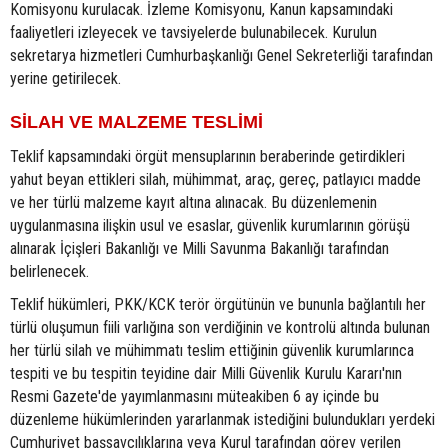
Komisyonu kurulacak. İzleme Komisyonu, Kanun kapsamındaki
faaliyetleri izleyecek ve tavsiyelerde bulunabilecek. Kurulun
sekretarya hizmetleri Cumhurbaşkanlığı Genel Sekreterliği tarafından
yerine getirilecek.
SİLAH VE MALZEME TESLİMİ
Teklif kapsamındaki örgüt mensuplarının beraberinde getirdikleri
yahut beyan ettikleri silah, mühimmat, araç, gereç, patlayıcı madde
ve her türlü malzeme kayıt altına alınacak. Bu düzenlemenin
uygulanmasına ilişkin usul ve esaslar, güvenlik kurumlarının görüşü
alınarak İçişleri Bakanlığı ve Milli Savunma Bakanlığı tarafından
belirlenecek.
Teklif hükümleri, PKK/KCK terör örgütünün ve bununla bağlantılı her
türlü oluşumun fiili varlığına son verdiğinin ve kontrolü altında bulunan
her türlü silah ve mühimmatı teslim ettiğinin güvenlik kurumlarınca
tespiti ve bu tespitin teyidine dair Milli Güvenlik Kurulu Kararı'nın
Resmi Gazete'de yayımlanmasını müteakiben 6 ay içinde bu
düzenleme hükümlerinden yararlanmak istediğini bulundukları yerdeki
Cumhuriyet başsavcılıklarına veya Kurul tarafından görev verilen