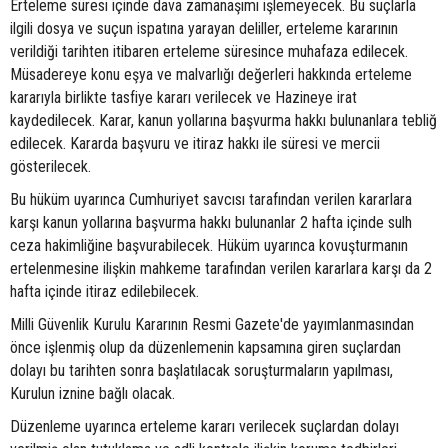
Erteleme süresi içinde dava zamanaşımı işlemeyecek. Bu suçlarla
ilgili dosya ve suçun ispatına yarayan deliller, erteleme kararının
verildiği tarihten itibaren erteleme süresince muhafaza edilecek.
Müsadereye konu eşya ve malvarlığı değerleri hakkında erteleme
kararıyla birlikte tasfiye kararı verilecek ve Hazineye irat
kaydedilecek. Karar, kanun yollarına başvurma hakkı bulunanlara tebliğ
edilecek. Kararda başvuru ve itiraz hakkı ile süresi ve mercii
gösterilecek.
Bu hüküm uyarınca Cumhuriyet savcısı tarafından verilen kararlara
karşı kanun yollarına başvurma hakkı bulunanlar 2 hafta içinde sulh
ceza hakimliğine başvurabilecek. Hüküm uyarınca kovuşturmanın
ertelenmesine ilişkin mahkeme tarafından verilen kararlara karşı da 2
hafta içinde itiraz edilebilecek.
Milli Güvenlik Kurulu Kararının Resmi Gazete'de yayımlanmasından
önce işlenmiş olup da düzenlemenin kapsamına giren suçlardan
dolayı bu tarihten sonra başlatılacak soruşturmaların yapılması,
Kurulun iznine bağlı olacak.
Düzenleme uyarınca erteleme kararı verilecek suçlardan dolayı