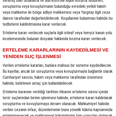
verilmiş olan tutuklama ve adli kontrole ilişkin koruma tedbirleri,
soruşturma veya kovuşturmanın bulunduğu evredeki yetkili hakim
veya mahkeme ile bölge adliye mahkemesi veya Yargıtay ilgili ceza
dairesi tarafından değerlendirilecek. Koşullarının bulunması halinde bu
tedbirlerin kaldırılmasına karar verilecek.
Erteleme kararı verilecek suçlarla ilgili istinaf veya temyiz kanun yolu
incelemesinde bulunan dosyalar hakkında bozma kararı verilecek.
ERTELEME KARARLARININ KAYDEDİLMESİ VE
YENİDEN SUÇ İŞLENMESİ
Verilen erteleme kararları, bunlara mahsus bir sisteme kaydedilecek.
Bu kayıtlar, ancak bir soruşturma veya kovuşturmayla bağlantılı olarak
Cumhuriyet savcısı, hakim veya mahkeme tarafından istenmesi
halinde, belirlenen amaç için kullanılabilecek.
Erteleme kararının verildiği tarihten itibaren erteleme süresi içinde
terör suçlarından birinin işlenmesi halinde, erteleme kararı kaldırılarak
soruşturma ve kovuşturmaya devam olunacak. Mahkumiyet halinde
verilen cezanın infazı, düzenlemenin buna yönelik hükmü kapsamında
ertelenmeyecek ve mahkumiyet hükümlerinin tüm sonuçları doğacak.