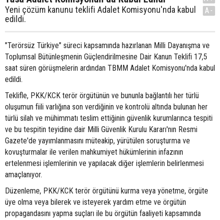
Yeni çözüm kanunu teklifi Adalet Komisyonu'nda kabul
A-
edildi.
"Terörsüz Türkiye" süreci kapsamında hazırlanan Milli Dayanışma ve
Toplumsal Bütünleşmenin Güçlendirilmesine Dair Kanun Teklifi 17,5
saat süren görüşmelerin ardından TBMM Adalet Komisyonu'nda kabul
edildi.
Teklifle, PKK/KCK terör örgütünün ve bununla bağlantılı her türlü
oluşumun fiili varlığına son verdiğinin ve kontrolü altında bulunan her
türlü silah ve mühimmatı teslim ettiğinin güvenlik kurumlarınca tespiti
ve bu tespitin teyidine dair Milli Güvenlik Kurulu Kararı'nın Resmi
Gazete'de yayımlanmasını müteakip, yürütülen soruşturma ve
kovuşturmalar ile verilen mahkumiyet hükümlerinin infazının
ertelenmesi işlemlerinin ve yapılacak diğer işlemlerin belirlenmesi
amaçlanıyor.
Düzenleme, PKK/KCK terör örgütünü kurma veya yönetme, örgüte
üye olma veya bilerek ve isteyerek yardım etme ve örgütün
propagandasını yapma suçları ile bu örgütün faaliyeti kapsamında