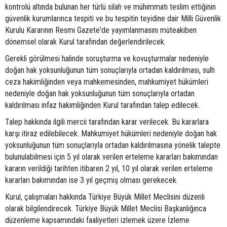
kontrolü altında bulunan her türlü silah ve mühimmatı teslim ettiğinin
güvenlik kurumlarınca tespiti ve bu tespitin teyidine dair Milli Güvenlik
Kurulu Kararının Resmi Gazete'de yayımlanmasını müteakiben
dönemsel olarak Kurul tarafından değerlendirilecek.
Gerekli görülmesi halinde soruşturma ve kovuşturmalar nedeniyle
doğan hak yoksunluğunun tüm sonuçlarıyla ortadan kaldırılması, sulh
ceza hakimliğinden veya mahkemesinden, mahkumiyet hükümleri
nedeniyle doğan hak yoksunluğunun tüm sonuçlarıyla ortadan
kaldırılması infaz hakimliğinden Kurul tarafından talep edilecek.
Talep hakkında ilgili mercii tarafından karar verilecek. Bu kararlara
karşı itiraz edilebilecek. Mahkumiyet hükümleri nedeniyle doğan hak
yoksunluğunun tüm sonuçlarıyla ortadan kaldırılmasına yönelik talepte
bulunulabilmesi için 5 yıl olarak verilen erteleme kararları bakımından
kararın verildiği tarihten itibaren 2 yıl, 10 yıl olarak verilen erteleme
kararları bakımından ise 3 yıl geçmiş olması gerekecek.
Kurul, çalışmaları hakkında Türkiye Büyük Millet Meclisini düzenli
olarak bilgilendirecek. Türkiye Büyük Millet Meclisi Başkanlığınca
düzenleme kapsamındaki faaliyetleri izlemek üzere İzleme