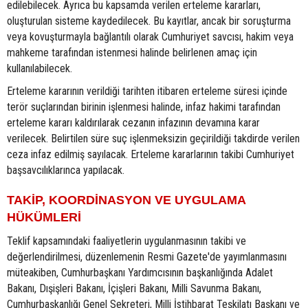
edilebilecek. Ayrıca bu kapsamda verilen erteleme kararları,
oluşturulan sisteme kaydedilecek. Bu kayıtlar, ancak bir soruşturma
veya kovuşturmayla bağlantılı olarak Cumhuriyet savcısı, hakim veya
mahkeme tarafından istenmesi halinde belirlenen amaç için
kullanılabilecek.
Erteleme kararının verildiği tarihten itibaren erteleme süresi içinde
terör suçlarından birinin işlenmesi halinde, infaz hakimi tarafından
erteleme kararı kaldırılarak cezanın infazının devamına karar
verilecek. Belirtilen süre suç işlenmeksizin geçirildiği takdirde verilen
ceza infaz edilmiş sayılacak. Erteleme kararlarının takibi Cumhuriyet
başsavcılıklarınca yapılacak.
TAKİP, KOORDİNASYON VE UYGULAMA
HÜKÜMLERİ
Teklif kapsamındaki faaliyetlerin uygulanmasının takibi ve
değerlendirilmesi, düzenlemenin Resmi Gazete'de yayımlanmasını
müteakiben, Cumhurbaşkanı Yardımcısının başkanlığında Adalet
Bakanı, Dışişleri Bakanı, İçişleri Bakanı, Milli Savunma Bakanı,
Cumhurbaşkanlığı Genel Sekreteri, Milli İstihbarat Teşkilatı Başkanı ve