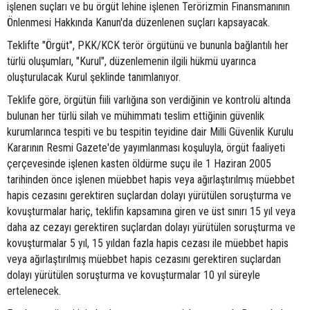
işlenen suçları ve bu örgüt lehine işlenen Terörizmin Finansmanının
Önlenmesi Hakkında Kanun'da düzenlenen suçları kapsayacak.
Teklifte "Örgüt", PKK/KCK terör örgütünü ve bununla bağlantılı her
türlü oluşumları, "Kurul", düzenlemenin ilgili hükmü uyarınca
oluşturulacak Kurul şeklinde tanımlanıyor.
Teklife göre, örgütün fiili varlığına son verdiğinin ve kontrolü altında
bulunan her türlü silah ve mühimmatı teslim ettiğinin güvenlik
kurumlarınca tespiti ve bu tespitin teyidine dair Milli Güvenlik Kurulu
Kararının Resmi Gazete'de yayımlanması koşuluyla, örgüt faaliyeti
çerçevesinde işlenen kasten öldürme suçu ile 1 Haziran 2005
tarihinden önce işlenen müebbet hapis veya ağırlaştırılmış müebbet
hapis cezasını gerektiren suçlardan dolayı yürütülen soruşturma ve
kovuşturmalar hariç, teklifin kapsamına giren ve üst sınırı 15 yıl veya
daha az cezayı gerektiren suçlardan dolayı yürütülen soruşturma ve
kovuşturmalar 5 yıl, 15 yıldan fazla hapis cezası ile müebbet hapis
veya ağırlaştırılmış müebbet hapis cezasını gerektiren suçlardan
dolayı yürütülen soruşturma ve kovuşturmalar 10 yıl süreyle
ertelenecek.