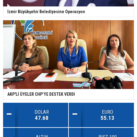
İzmir Büyükşehir Belediyesine Operasyon
AKP'Lİ ÜYELER CHP’YE DESTEK VERDİ
DOLAR
EURO
47.68
55.13