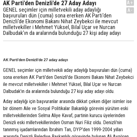
AK Parti'den Denizli'de 27 Aday Adayı
A+
GENEL seçimler için milletvekili aday adaylığı
A-
başvuruları dün (cuma) sona ererken AK Parti'den
Denizli'de Ekonomi Bakanı Nihat Zeybekci ile mevcut
milletvekiller i Mehmet Yüksel, Bilal Uçar ve Nurcan
Dalbudak'ın da aralarında bulunduğu 27 kişi aday adayı
AK Parti'den Denizli'de 27 aday adayı
GENEL seçimler için milletvekili aday adaylığı başvuruları dün (cuma)
sona ererken AK Parti'den Denizli'de Ekonomi Bakanı Nihat Zeybekci
ile mevcut milletvekiller i Mehmet Yüksel, Bilal Uçar ve Nurcan
Dalbudak'ın da aralarında bulunduğu 27 kişi aday adayı oldu.
Aday adaylığı için başvuranlar arasında dikkat çeken diğer isimler ise
bir dönem Aile ve Sosyal Politikalar Bakanlığı görevini yürüten eski
milletvekillerinden Selma Aliye Kavaf, partinin kurucu üyelerinden
Denizli eski milletvekillerinden Osman Nuri Filiz oldu. Denizli'nin
tanınmış işadamlarından İbrahim Tan, DYP'den 1999-2004 yılları
arasında Denizli Belediye Başkanlığı görevinde bulunan Ali Aygören,