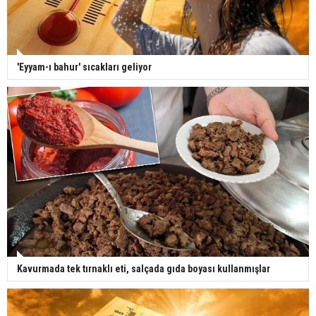
'Eyyam-ı bahur' sıcakları geliyor
Kavurmada tek tırnaklı eti, salçada gıda boyası kullanmışlar