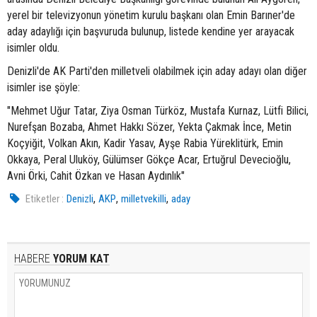
yerel bir televizyonun yönetim kurulu başkanı olan Emin Barıner'de
aday adaylığı için başvuruda bulunup, listede kendine yer arayacak
isimler oldu.
Denizli'de AK Parti'den milletveli olabilmek için aday adayı olan diğer
isimler ise şöyle:
"Mehmet Uğur Tatar, Ziya Osman Türköz, Mustafa Kurnaz, Lütfi Bilici,
Nurefşan Bozaba, Ahmet Hakkı Sözer, Yekta Çakmak İnce, Metin
Koçyiğit, Volkan Akın, Kadir Yasav, Ayşe Rabia Yüreklitürk, Emin
Okkaya, Peral Uluköy, Gülümser Gökçe Acar, Ertuğrul Devecioğlu,
Avni Örki, Cahit Özkan ve Hasan Aydınlık"
,
,
,
Etiketler :
Denizli
AKP
milletvekilli
aday
HABERE
YORUM KAT