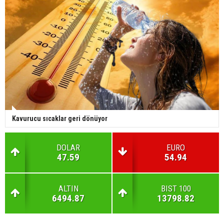
Kavurucu sıcaklar geri dönüyor
DOLAR
EURO
47.59
54.94
ALTIN
BIST 100
6494.87
13798.82