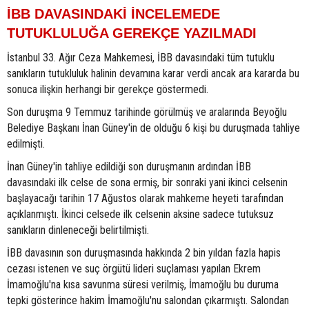
İBB DAVASINDAKİ İNCELEMEDE
TUTUKLULUĞA GEREKÇE YAZILMADI
İstanbul 33. Ağır Ceza Mahkemesi, İBB davasındaki tüm tutuklu
sanıkların tutukluluk halinin devamına karar verdi ancak ara kararda bu
sonuca ilişkin herhangi bir gerekçe göstermedi.
Son duruşma 9 Temmuz tarihinde görülmüş ve aralarında Beyoğlu
Belediye Başkanı İnan Güney'in de olduğu 6 kişi bu duruşmada tahliye
edilmişti.
İnan Güney'in tahliye edildiği son duruşmanın ardından İBB
davasındaki ilk celse de sona ermiş, bir sonraki yani ikinci celsenin
başlayacağı tarihin 17 Ağustos olarak mahkeme heyeti tarafından
açıklanmıştı. İkinci celsede ilk celsenin aksine sadece tutuksuz
sanıkların dinleneceği belirtilmişti.
İBB davasının son duruşmasında hakkında 2 bin yıldan fazla hapis
cezası istenen ve suç örgütü lideri suçlaması yapılan Ekrem
İmamoğlu'na kısa savunma süresi verilmiş, İmamoğlu bu duruma
tepki gösterince hakim İmamoğlu'nu salondan çıkarmıştı. Salondan