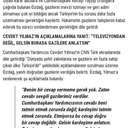
Siyasi karar alıcılara ve Cumhurbaşkanı Recep Tayyip Erdoğan’a
çağrıda bulunan Özdağ, gazilerin mevzi tutmayı ve geri adım
atmamayı çok iyi bildiğini ancak Türkiye’nin bu sorunu daha fazla
uzatmaması gerektiğini kaydetti. Hükümetin gazilerin taleplerini kabul
ederek bu süreci sonlandırması gerektiğini dile getirdi.
CEVDET YILMAZ’IN AÇIKLAMALARINA YANIT: “TELEVİZYONDAN
DEĞİL, GELSİN BURADA GAZİLERE ANLATSIN”
Cumhurbaşkanı Yardımcısı Cevdet Yılmaz’ın CNN Türk ekranlarında
dile getirdiği “Dünyada şehit yakınlarına ve gazilere en fazla sahip
çıkan ülke Türkiye’dir” şeklindeki açıklamalarının sorulması üzerine
Özdağ, yanıtı doğrudan gazilerin verdiğini belirtti. Özdağ, Yılmaz’a
seslenerek şu açıklamada bulundu:
“Benim bir cevap vermeme gerek yok. Zaten
cevabı sevgili gazilerimiz verdiler.
Cumhurbaşkanı Yardımcısının cevabı beni
tatmin etmek zorunda değil; kardeşimi tatmin
etmek zorunda. Etmiyorsa bu cevap doğru
bir cevap değildir. Gelsin kardeşime anlatsın.