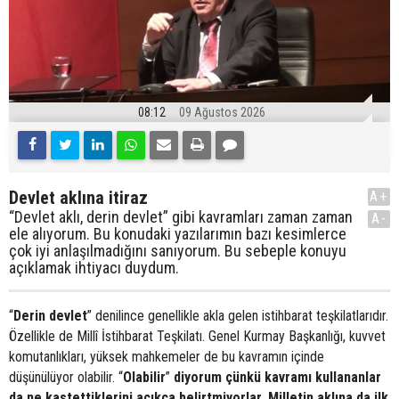
08:12
09 Ağustos 2026
Devlet aklına itiraz
A+
“Devlet aklı, derin devlet” gibi kavramları zaman zaman
A-
ele alıyorum. Bu konudaki yazılarımın bazı kesimlerce
çok iyi anlaşılmadığını sanıyorum. Bu sebeple konuyu
açıklamak ihtiyacı duydum.
“
Derin devlet
” denilince genellikle akla gelen istihbarat teşkilatlarıdır.
Özellikle de Millî İstihbarat Teşkilatı. Genel Kurmay Başkanlığı, kuvvet
komutanlıkları, yüksek mahkemeler de bu kavramın içinde
düşünülüyor olabilir. “
Olabilir
”
diyorum çünkü kavramı kullananlar
da ne kastettiklerini açıkça belirtmiyorlar. Milletin aklına da ilk