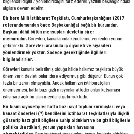
bilgilendirildiğini / yönlendirildiğini farz ederek yazının başlangıcındaki
algılara devam edelim.
Bir kere Millî İstihbarat Teşkilatı, Cumhurbaşkanlığına (2017
referandumundan önce Başbakanlığa) bağlı bir kurumdur.
Başkanı dâhil bütün mensupları devletin birer
memurudur.
Görevleri, kanunlarında kendilerine verilenleri yerine
getirmektir.
Görevleri arasında iç siyaseti ve siyasileri
yönlendirmek yoktur. Sadece gerektiğinde ilgilileri
bilgilendirirler.
Görevleri kanunla belirtilmiş olduğu hâlde halkımız teşkilata büyük
önem verir, devleti onlar idare ediyormuş gibi düşünür. Bunun çok
fazla bir zararı olmayabilir. Ancak halkımızın istihbaratçıları
önemsemesi, hatta bazı gizli misyonlar atfedip onları kutsaması
istismara açık bir alan meydana getirmektedir.
Bir kısım siyasetçiler hatta bazı sivil toplum kuruluşları veya
kanaat önderleri (?) kendilerini istihbarat teşkilatlarıyla ilişkili
gösterip bazı gizli bilgilere sahip oldukları ve bu gizli bilgilerle
politika ürettikleri, yorum yaptıkları havasına