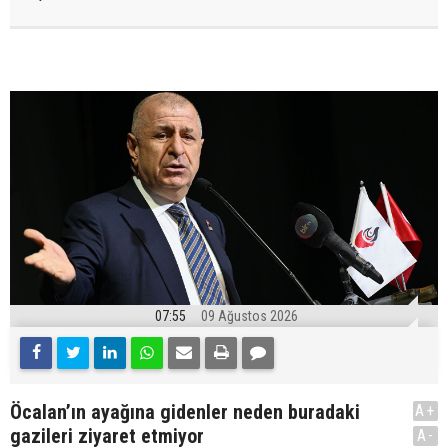
07:55
09 Ağustos 2026
Öcalan’ın ayağına gidenler neden buradaki
A+
gazileri ziyaret etmiyor
A-