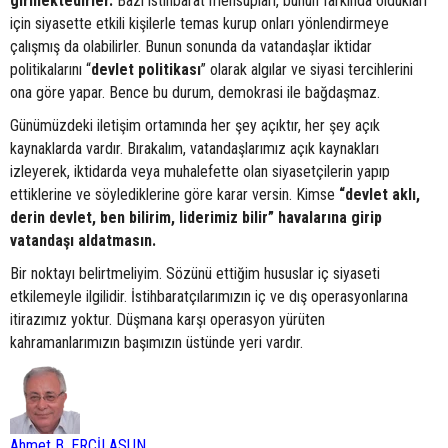
girmektedirler.
Bazı istihbarat mensupları, bunun farkında oldukları
için siyasette etkili kişilerle temas kurup onları yönlendirmeye
çalışmış da olabilirler. Bunun sonunda da vatandaşlar iktidar
politikalarını “
devlet
politikası
” olarak algılar ve siyasi tercihlerini
ona göre yapar. Bence bu durum, demokrasi ile bağdaşmaz.
Günümüzdeki iletişim ortamında her şey açıktır, her şey açık
kaynaklarda vardır. Bırakalım, vatandaşlarımız açık kaynakları
izleyerek, iktidarda veya muhalefette olan siyasetçilerin yapıp
ettiklerine ve söylediklerine göre karar versin. Kimse
“devlet aklı,
derin devlet, ben bilirim, liderimiz bilir” havalarına girip
vatandaşı aldatmasın.
Bir noktayı belirtmeliyim. Sözünü ettiğim hususlar iç siyaseti
etkilemeyle ilgilidir. İstihbaratçılarımızın iç ve dış operasyonlarına
itirazımız yoktur. Düşmana karşı operasyon yürüten
kahramanlarımızın başımızın üstünde yeri vardır.
Ahmet B. ERCİLASUN