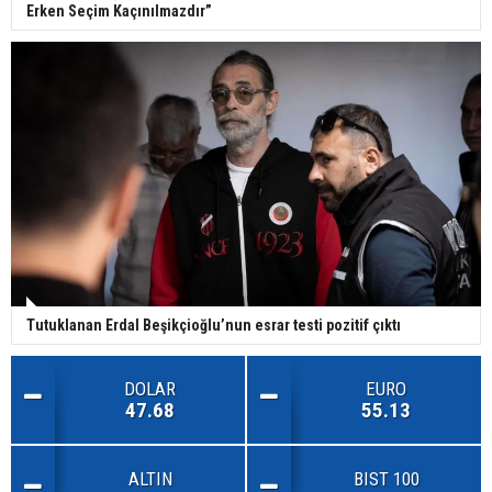
Erken Seçim Kaçınılmazdır”
Tutuklanan Erdal Beşikçioğlu’nun esrar testi pozitif çıktı
DOLAR
EURO
47.68
55.13
ALTIN
BIST 100