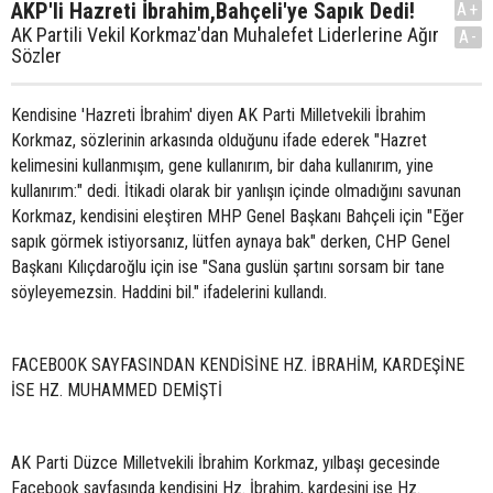
AKP'li Hazreti İbrahim,Bahçeli'ye Sapık Dedi!
A+
AK Partili Vekil Korkmaz'dan Muhalefet Liderlerine Ağır
A-
Sözler
Kendisine 'Hazreti İbrahim' diyen AK Parti Milletvekili İbrahim
Korkmaz, sözlerinin arkasında olduğunu ifade ederek "Hazret
kelimesini kullanmışım, gene kullanırım, bir daha kullanırım, yine
kullanırım:" dedi. İtikadi olarak bir yanlışın içinde olmadığını savunan
Korkmaz, kendisini eleştiren MHP Genel Başkanı Bahçeli için "Eğer
sapık görmek istiyorsanız, lütfen aynaya bak" derken, CHP Genel
Başkanı Kılıçdaroğlu için ise "Sana guslün şartını sorsam bir tane
söyleyemezsin. Haddini bil." ifadelerini kullandı.
FACEBOOK SAYFASINDAN KENDİSİNE HZ. İBRAHİM, KARDEŞİNE
İSE HZ. MUHAMMED DEMİŞTİ
AK Parti Düzce Milletvekili İbrahim Korkmaz, yılbaşı gecesinde
Facebook sayfasında kendisini Hz. İbrahim, kardeşini ise Hz.