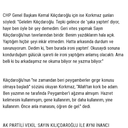
CHP Genel Başkanı Kemal Kılıçdaroğlu için ise Korkmaz şunları
söyledi: "Gelelim Kılıçdaroğlu. Tepki gelince de 'şaka yaptım' diyor,
hayır ben öyle bir şey demedim. Geri vites yapmak Sayın
Kılıçdaroğlu'nun tavırlarından biridir. Benim yazdıklarım hala açık.
Yaptığım hiçbir şeyi inkâr etmedim. Hatta arkasında durdum ve
savunuyorum. Dedim ki, 'ben burada ironi yaptım'. Okusaydı sonuna
kondurduğum gülücük işareti ile ironi yaptığımı anlamış olacaktı. Ama
belli ki bu arkadaşımız ne okuma biliyor ne yazma biliyor."
Kılıçdaroğlu'nun "ne zamandan beri peygamberler gırgır konusu
olmaya başladı" sözünü okuyan Korkmaz, "Allah'tan kork be adam.
Ben yazımın ne tarafında Peygamber'i ağzıma almışım. Hazret
kelimesini kullanmışım, gene kullanırım, bir daha kullanırım, yine
kullanırım. Önce anla manasını, öğren de gel." dedi.
AK PARTİLİ VEKİL: SAYIN KILIÇDAROĞLU İLE AYNI İNANCI