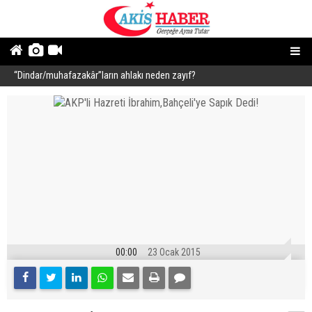
“Dindar/muhafazakâr”ların ahlakı neden zayıf?
1
00:00
23 Ocak 2015