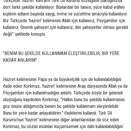
Türkçede 'hazret' kavramı Türk Dil Kurumu sözlüğüne baktığınızda
dört farklı şekilde kullanılıyor. Bunlardan bir tanesi, yüce kabul edilen
kişilerin adların başında saygı, övme ve yüceltme amacıyla kullanılıyor.
Biz Türkçede 'hazret' kelimesini Allah için kullanırız, Peygamber için
kullanırız. Önemli şahsiyet için kullanırız, dini şahsiyetler olması gerekli
değil." şeklinde konuştu.
"BENİM BU ŞEKİLDE KULLANMAM ELEŞTİRİLEBİLİR, BİR YERE
KADAR ANLARIM"
Hazret kelimesinin Papa ya da büyükelçilik için de kullanılabildiğini
ifade eden Korkmaz, 'hazret' kelimesinin Arap dünyasında Allah ya da
Peygamber için kullanılmadığını anlattı. Türkçede böyle bir gelenek
oluştuğunu kaydeden Korkmaz, "Halkın bunu bu şekilde kullanmasını
göz önüne aldığımızda benim bu şekilde kullanmam eleştirilebilir.
Bunu bir yere kadar anlayabilirim." ifadelerini kullandı. Türk Dil
Kurumu'nun 'hazret' kelimesinin diğer anlamlarından da söz eden
Korkmaz, bu sözün insanları küçümsemek için dahi kullanılabildiğini