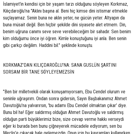
İslamiyet'in kendisi için bir yaşam tarzı olduğunu söyleyen Korkmaz,
Kılıçdaroğlu'na "Aklını başına al. Beni hiç kimse dini istismar etmekle
suçlayamaz. Senin buna ne aklın yeter, ne gücün yeter. Altyapın da
buna müsait değil. Ben hiçbir şekilde dini siyasete alet etmem. Din,
benim uğruna canımı seve seve verebileceğim bir sahadır. Sen benim
kim olduğumu önce iyi öğren. Kimle konuştuğunu iyi anla. Ben senin
gibi çarkçı değilim. Haddini bil." şeklinde konuştu.
KORKMAZ'DAN KILIÇDAROĞLU'NA: SANA GUSLÜN ŞARTINI
SORSAM BİR TANE SÖYLEYEMEZSİN
"Ben bir milletvekili olarak konuşamıyorsam, Ebu Cendel olurum ve
seninle uğraşırım. Ondan sonra gidersin, Sayın Başbakanımız Ahmet
Davutoğlu'na yalvarırsın, 'bu adamı Ebu Cendel olmaktan çıkar' diye.
Bunu bil ha! Eğer saldırmış olduğun Ahmet Davutoğlu ve saldırmış
olduğun parti büyüklerimiz bize, size cevap verme hakkı verseydi
eğer ki burada ben bunu çiğneyerek mücadele ediyorum, sen bu
Meclis'e çıkacak hale gelemezdin. Onun için bu kavramları kullanırken