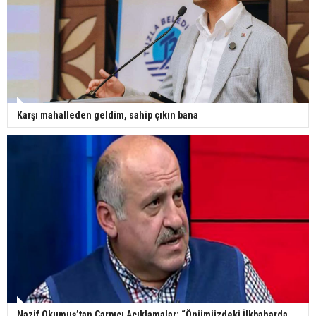
Karşı mahalleden geldim, sahip çıkın bana
Nazif Okumuş’tan Çarpıcı Açıklamalar: “Önümüzdeki İlkbaharda