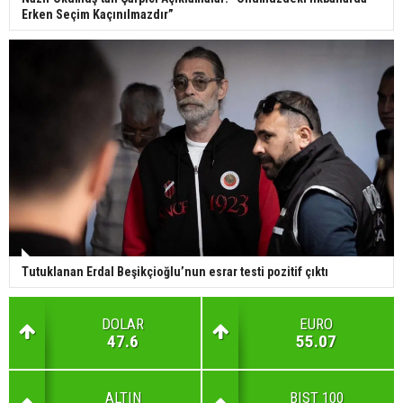
Erken Seçim Kaçınılmazdır”
Tutuklanan Erdal Beşikçioğlu’nun esrar testi pozitif çıktı
DOLAR
EURO
47.6
55.07
ALTIN
BIST 100