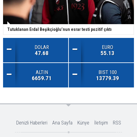
Tutuklanan Erdal Beşikçioğlu’nun esrar testi pozitif çıktı
DOLAR
EURO
47.68
55.13
ALTIN
BIST 100
6659.71
13779.39
Denizli Haberleri
Ana Sayfa
Künye
İletişim
RSS