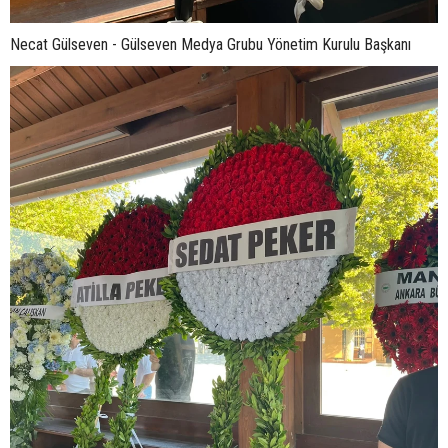
Necat Gülseven - Gülseven Medya Grubu Yönetim Kurulu Başkanı