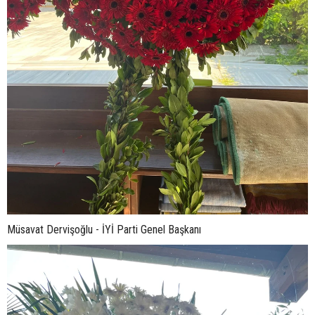
Müsavat Dervişoğlu - İYİ Parti Genel Başkanı