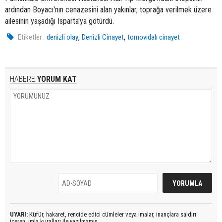
ardından Boyacı'nın cenazesini alan yakınlar, toprağa verilmek üzere
ailesinin yaşadığı Isparta'ya götürdü.
,
,
Etiketler :
denizli olay
Denizli Cinayet
tornovidalı cinayet
HABERE
YORUM KAT
UYARI:
Küfür, hakaret, rencide edici cümleler veya imalar, inançlara saldırı
içeren, imla kuralları ile yazılmamış,