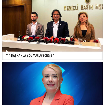
“14 BAŞKANLA YOL YÜRÜYECEĞİZ”