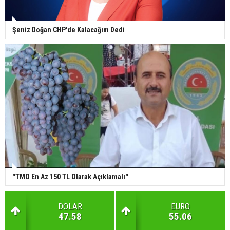
Şeniz Doğan CHP'de Kalacağım Dedi
''TMO En Az 150 TL Olarak Açıklamalı''
DOLAR
EURO
47.58
55.06