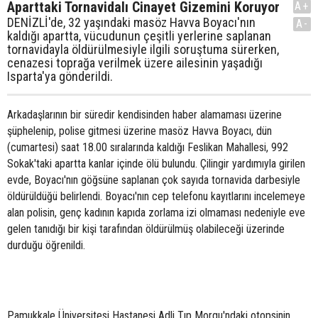
Aparttaki Tornavidalı Cinayet Gizemini Koruyor
A+
DENİZLİ'de, 32 yaşındaki masöz Havva Boyacı'nın
A-
kaldığı apartta, vücudunun çeşitli yerlerine saplanan
tornavidayla öldürülmesiyle ilgili soruştuma sürerken,
cenazesi toprağa verilmek üzere ailesinin yaşadığı
Isparta'ya gönderildi.
Arkadaşlarının bir süredir kendisinden haber alamaması üzerine
şüphelenip, polise gitmesi üzerine masöz Havva Boyacı, dün
(cumartesi) saat 18.00 sıralarında kaldığı Feslikan Mahallesi, 992
Sokak'taki apartta kanlar içinde ölü bulundu. Çilingir yardımıyla girilen
evde, Boyacı'nın göğsüne saplanan çok sayıda tornavida darbesiyle
öldürüldüğü belirlendi. Boyacı'nın cep telefonu kayıtlarını incelemeye
alan polisin, genç kadının kapıda zorlama izi olmaması nedeniyle eve
gelen tanıdığı bir kişi tarafından öldürülmüş olabileceği üzerinde
durduğu öğrenildi.
Pamukkale Üniversitesi Hastanesi Adli Tıp Morgu'ndaki otopsinin