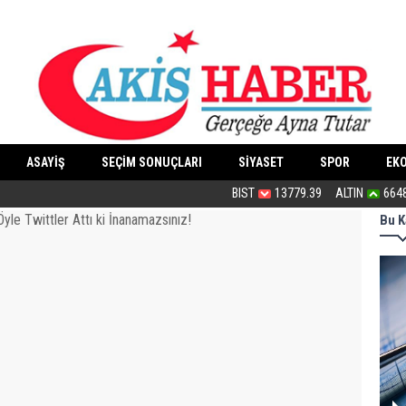
ASAYİŞ
SEÇİM SONUÇLARI
SİYASET
SPOR
EK
Bu haliyle kanunlaşırsa kaos yaşanır
BIST
13779.39
ALTIN
664
Bu K