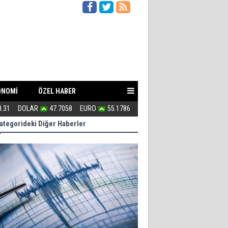
ONOMİ
ÖZEL HABER
8.31
DOLAR
47.7058
EURO
55.1786
Uğur Poyraz ''Suç İşliyorsunuz''
ategorideki Diğer Haberler