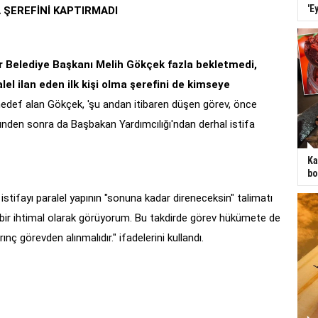
'E
 ŞEREFİNİ KAPTIRMADI
 Belediye Başkanı Melih Gökçek fazla bekletmedi,
lel ilan eden ilk kişi olma şerefini de kimseye
hedef alan Gökçek, 'şu andan itibaren düşen görev, önce
den sonra da Başbakan Yardımcılığı'ndan derhal istifa
Ka
bo
stifayı paralel yapının "sonuna kadar direneceksin" talimatı
 bir ihtimal olarak görüyorum. Bu takdirde görev hükümete de
ınç görevden alınmalıdır." ifadelerini kullandı.