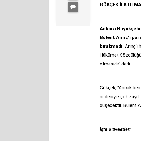
GÖKÇEK İLK OLMA
Ankara Büyükşehir
Bülent Arınç'ı para
bırakmadı.
Arınç'ı 
Hükümet Sözcülüğün
etmesidir' dedi.
Gökçek, "Ancak ben i
nedeniyle çok zayıf
düşecektir. Bülent Ar
İşte o tweetler: