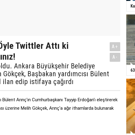
Ka
Öyle Twittler Attı ki
A+
nız!
A-
oldu. Ankara Büyükşehir Belediye
63
h Gökçek, Başbakan yardımcısı Bülent
l ilan edip istifaya çağırdı
sı
Bülent Arınç
'ın Cumhurbaşkanı Tayyip Erdoğan'ı eleştirerek
ması üzerine
Melih Gökçek
, Arınç'a ağır ithamlarda bulunarak