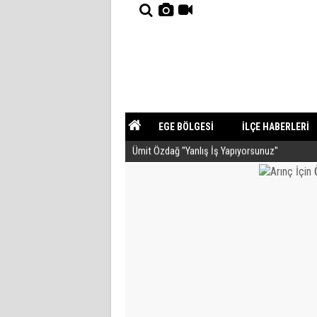
EGE BÖLGESİ
İLÇE HABERLERİ
Ümit Özdağ ''Yanlış İş Yapıyorsunuz''
YAZARLAR
GÜNDEM