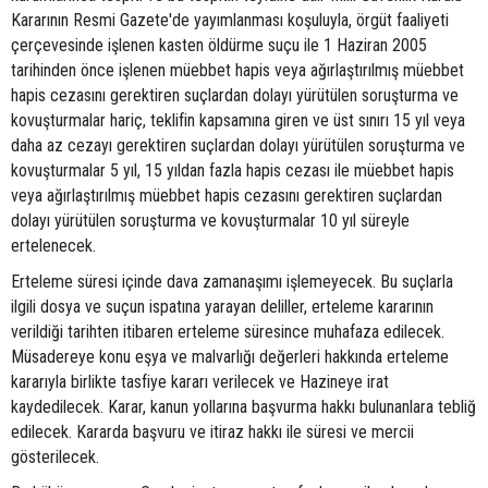
Kararının Resmi Gazete'de yayımlanması koşuluyla, örgüt faaliyeti
çerçevesinde işlenen kasten öldürme suçu ile 1 Haziran 2005
tarihinden önce işlenen müebbet hapis veya ağırlaştırılmış müebbet
hapis cezasını gerektiren suçlardan dolayı yürütülen soruşturma ve
kovuşturmalar hariç, teklifin kapsamına giren ve üst sınırı 15 yıl veya
daha az cezayı gerektiren suçlardan dolayı yürütülen soruşturma ve
kovuşturmalar 5 yıl, 15 yıldan fazla hapis cezası ile müebbet hapis
veya ağırlaştırılmış müebbet hapis cezasını gerektiren suçlardan
dolayı yürütülen soruşturma ve kovuşturmalar 10 yıl süreyle
ertelenecek.
Erteleme süresi içinde dava zamanaşımı işlemeyecek. Bu suçlarla
ilgili dosya ve suçun ispatına yarayan deliller, erteleme kararının
verildiği tarihten itibaren erteleme süresince muhafaza edilecek.
Müsadereye konu eşya ve malvarlığı değerleri hakkında erteleme
kararıyla birlikte tasfiye kararı verilecek ve Hazineye irat
kaydedilecek. Karar, kanun yollarına başvurma hakkı bulunanlara tebliğ
edilecek. Kararda başvuru ve itiraz hakkı ile süresi ve mercii
gösterilecek.