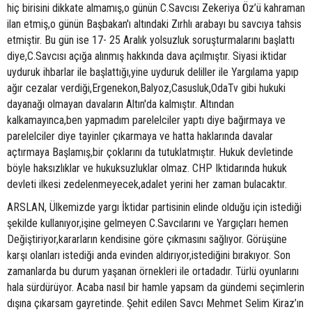
hiç birisini dikkate almamış,o günün C.Savcısı Zekeriya Öz’ü kahraman
ilan etmiş,o günün Başbakan'ı altındaki Zırhlı arabayı bu savcıya tahsis
etmiştir. Bu gün ise 17- 25 Aralık yolsuzluk soruşturmalarını başlattı
diye,C.Savcısı açığa alınmış hakkında dava açılmıştır. Siyasi iktidar
uyduruk ihbarlar ile başlattığı,yine uyduruk deliller ile Yargılama yapıp
ağır cezalar verdiği,Ergenekon,Balyoz,Casusluk,OdaTv gibi hukuki
dayanağı olmayan davaların Altın'da kalmıştır. Altından
kalkamayınca,ben yapmadım parelelciler yaptı diye bağırmaya ve
parelelciler diye tayinler çıkarmaya ve hatta haklarında davalar
açtırmaya Başlamış,bir çoklarını da tutuklatmıştır. Hukuk devletinde
böyle haksızlıklar ve hukuksuzluklar olmaz. CHP Iktidarında hukuk
devleti ilkesi zedelenmeyecek,adalet yerini her zaman bulacaktır.
ARSLAN, Ülkemizde yargı İktidar partisinin elinde olduğu için istediği
şekilde kullanıyor,işine gelmeyen C.Savcılarını ve Yargıçları hemen
Değiştiriyor,kararların kendisine göre çıkmasını sağlıyor. Görüşüne
karşı olanları istediği anda evinden aldırıyor,istediğini bırakıyor. Son
zamanlarda bu durum yaşanan örnekleri ile ortadadır. Türlü oyunlarını
hala sürdürüyor. Acaba nasıl bir hamle yapsam da gündemi seçimlerin
dışına çıkarsam gayretinde. Şehit edilen Savcı Mehmet Selim Kiraz’ın