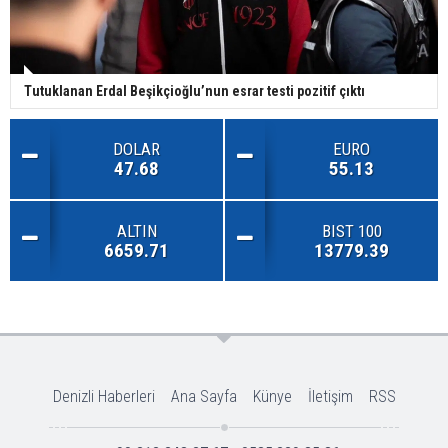
Tutuklanan Erdal Beşikçioğlu’nun esrar testi pozitif çıktı
DOLAR
EURO
47.68
55.13
ALTIN
BIST 100
6659.71
13779.39
Denizli Haberleri
Ana Sayfa
Künye
İletişim
RSS