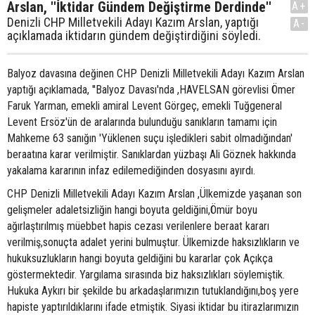
Arslan, ''İktidar Gündem Değiştirme Derdinde''
A+
Denizli CHP Milletvekili Adayı Kazım Arslan, yaptığı
A-
açıklamada iktidarın gündem değiştirdiğini söyledi.
Balyoz davasına değinen CHP Denizli Milletvekili Adayı Kazım Arslan
yaptığı açıklamada, ''Balyoz Davası'nda ,HAVELSAN görevlisi Ömer
Faruk Yarman, emekli amiral Levent Görgeç, emekli Tuğgeneral
Levent Ersöz'ün de aralarında bulunduğu sanıkların tamamı için
Mahkeme 63 sanığın 'Yüklenen suçu işledikleri sabit olmadığından'
beraatına karar verilmiştir. Sanıklardan yüzbaşı Ali Göznek hakkında
yakalama kararının infaz edilemediğinden dosyasını ayırdı.
CHP Denizli Milletvekili Adayı Kazım Arslan ,Ülkemizde yaşanan son
gelişmeler adaletsizliğin hangi boyuta geldiğini,Ömür boyu
ağırlaştırılmış müebbet hapis cezası verilenlere beraat kararı
verilmiş,sonuçta adalet yerini bulmuştur. Ülkemizde haksızlıkların ve
hukuksuzlukların hangi boyuta geldiğini bu kararlar çok Açıkça
göstermektedir. Yargılama sırasında biz haksızlıkları söylemiştik.
Hukuka Aykırı bir şekilde bu arkadaşlarımızın tutuklandığını,boş yere
hapiste yaptırıldıklarını ifade etmiştik. Siyasi iktidar bu itirazlarımızın