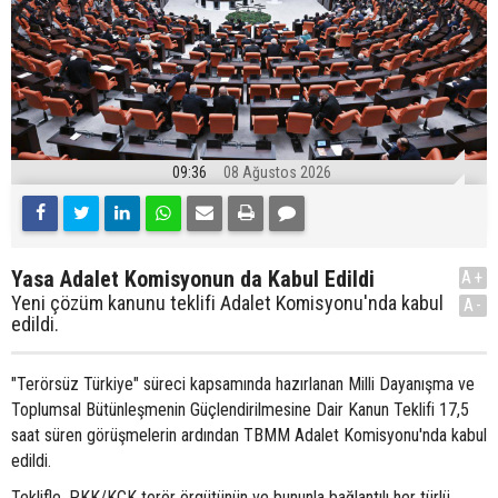
09:36
08 Ağustos 2026
Yasa Adalet Komisyonun da Kabul Edildi
A+
Yeni çözüm kanunu teklifi Adalet Komisyonu'nda kabul
A-
edildi.
"Terörsüz Türkiye" süreci kapsamında hazırlanan Milli Dayanışma ve
Toplumsal Bütünleşmenin Güçlendirilmesine Dair Kanun Teklifi 17,5
saat süren görüşmelerin ardından TBMM Adalet Komisyonu'nda kabul
edildi.
Teklifle, PKK/KCK terör örgütünün ve bununla bağlantılı her türlü