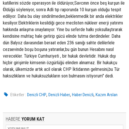
katillerini sözde operasyon ile öldürüyor,Savcının önce beş kurşun ile
Öldüğü söyleniyor, sonra Adli tıp raporunda 10 kurşun olduğu tespit
ediliyor. Daha bu olay sindirilmeden,beklenmedik bir anda elektrikler
kesiliyor.Elektriklerin kesildiği gece meclisten nükleer enerji yatırımı
hakkında anlaşma onaylanıyor. Yine bu seferde halkı yoksullaştırarak
kendisine muhtaç hale getirip gücü elinde tutma derdindeler. Daha
dün Balyoz davasından beraat eden 236 sanığı sahte delilerlele
cezaevinde boşu boşuna yatıranlar,bu gün bunun Hesabını nasıl
verecekler. Türkiye Cumhuriyeti , bir hukuk devletidir. Hukuk dışı
hiçbir girişimle kimsenin özgürlüğü elinden alınamaz. Bir hukukçu
olarak, ülkemizde artık acil olarak CHP İktidarının gelmesini,bu Tür
haksızlıkların ve hukuksuzlukların son bulmasını istiyorum'' dedi.
,
,
,
Etiketler :
Denizli CHP
Denizli Haber
Haber Denizli
Kazım Arslan
HABERE
YORUM KAT