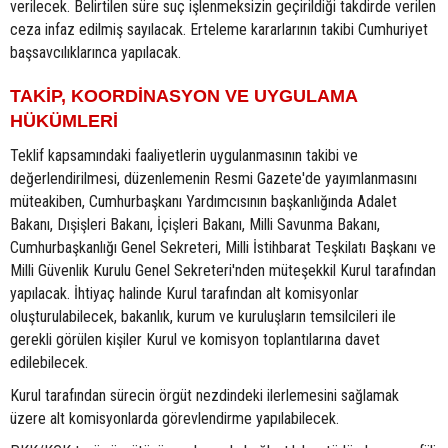
verilecek. Belirtilen süre suç işlenmeksizin geçirildiği takdirde verilen
ceza infaz edilmiş sayılacak. Erteleme kararlarının takibi Cumhuriyet
başsavcılıklarınca yapılacak.
TAKİP, KOORDİNASYON VE UYGULAMA
HÜKÜMLERİ
Teklif kapsamındaki faaliyetlerin uygulanmasının takibi ve
değerlendirilmesi, düzenlemenin Resmi Gazete'de yayımlanmasını
müteakiben, Cumhurbaşkanı Yardımcısının başkanlığında Adalet
Bakanı, Dışişleri Bakanı, İçişleri Bakanı, Milli Savunma Bakanı,
Cumhurbaşkanlığı Genel Sekreteri, Milli İstihbarat Teşkilatı Başkanı ve
Milli Güvenlik Kurulu Genel Sekreteri'nden müteşekkil Kurul tarafından
yapılacak. İhtiyaç halinde Kurul tarafından alt komisyonlar
oluşturulabilecek, bakanlık, kurum ve kuruluşların temsilcileri ile
gerekli görülen kişiler Kurul ve komisyon toplantılarına davet
edilebilecek.
Kurul tarafından sürecin örgüt nezdindeki ilerlemesini sağlamak
üzere alt komisyonlarda görevlendirme yapılabilecek.