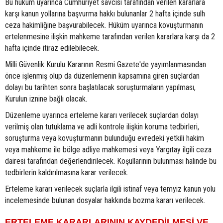
Bu hüküm uyarınca Cumhuriyet savcısı tarafından verilen kararlara
karşı kanun yollarına başvurma hakkı bulunanlar 2 hafta içinde sulh
ceza hakimliğine başvurabilecek. Hüküm uyarınca kovuşturmanın
ertelenmesine ilişkin mahkeme tarafından verilen kararlara karşı da 2
hafta içinde itiraz edilebilecek.
Milli Güvenlik Kurulu Kararının Resmi Gazete'de yayımlanmasından
önce işlenmiş olup da düzenlemenin kapsamına giren suçlardan
dolayı bu tarihten sonra başlatılacak soruşturmaların yapılması,
Kurulun iznine bağlı olacak.
Düzenleme uyarınca erteleme kararı verilecek suçlardan dolayı
verilmiş olan tutuklama ve adli kontrole ilişkin koruma tedbirleri,
soruşturma veya kovuşturmanın bulunduğu evredeki yetkili hakim
veya mahkeme ile bölge adliye mahkemesi veya Yargıtay ilgili ceza
dairesi tarafından değerlendirilecek. Koşullarının bulunması halinde bu
tedbirlerin kaldırılmasına karar verilecek.
Erteleme kararı verilecek suçlarla ilgili istinaf veya temyiz kanun yolu
incelemesinde bulunan dosyalar hakkında bozma kararı verilecek.
ERTELEME KARARLARININ KAYDEDİLMESİ VE