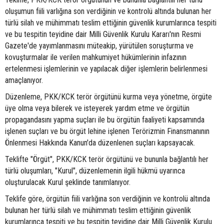
oluşumun fiili varlığına son verdiğinin ve kontrolü altında bulunan her
türlü silah ve mühimmatı teslim ettiğinin güvenlik kurumlarınca tespiti
ve bu tespitin teyidine dair Milli Güvenlik Kurulu Kararı'nın Resmi
Gazete'de yayımlanmasını müteakip, yürütülen soruşturma ve
kovuşturmalar ile verilen mahkumiyet hükümlerinin infazının
ertelenmesi işlemlerinin ve yapılacak diğer işlemlerin belirlenmesi
amaçlanıyor.
Düzenleme, PKK/KCK terör örgütünü kurma veya yönetme, örgüte
üye olma veya bilerek ve isteyerek yardım etme ve örgütün
propagandasını yapma suçları ile bu örgütün faaliyeti kapsamında
işlenen suçları ve bu örgüt lehine işlenen Terörizmin Finansmanının
Önlenmesi Hakkında Kanun'da düzenlenen suçları kapsayacak.
Teklifte "Örgüt", PKK/KCK terör örgütünü ve bununla bağlantılı her
türlü oluşumları, "Kurul", düzenlemenin ilgili hükmü uyarınca
oluşturulacak Kurul şeklinde tanımlanıyor.
Teklife göre, örgütün fiili varlığına son verdiğinin ve kontrolü altında
bulunan her türlü silah ve mühimmatı teslim ettiğinin güvenlik
kurumlarınca tespiti ve bu tespitin teyidine dair Milli Güvenlik Kurulu