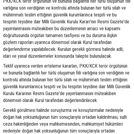
PKK/KCK terör örgütünün ve bununla bağlantılı her türlü oluşumun fiili
varlığına son verdiğinin ve kontrolü altında bulunan her türlü silah ve
mühimmatı teslim ettiğinin güvenlik kurumlarınca tespiti ve bu
tespitin teyidine dair Milli Güvenlik Kurulu Kararı'nın Resmi Gazete'de
yayımlanmasını müteakiben bu düzenlemenin amacı ve kapsamı
doğrultusunda örgütün tamamen tasfiyesi ve bu duruma ilişkin
gözlem raporları uyarınca dönemsel olarak Kurul tarafından
değerlendirme yapılabilecek. Kurulun gerekli görmesi halinde adli,
idari ve yasal düzenlemeler konusunda talepte bulunulacak.
Teklif uyarınca verilen erteleme kararları, PKK/KCK terör örgütünün
ve bununla bağlantılı her türlü oluşumun fiili varlığına son verdiğinin ve
kontrolü altında bulunan her türlü silah ve mühimmatı teslim ettiğinin
güvenlik kurumlarınca tespiti ve bu tespitin teyidine dair Milli Güvenlik
Kurulu Kararının Resmi Gazete'de yayımlanmasını müteakiben
dönemsel olarak Kurul tarafından değerlendirilecek.
Gerekli görülmesi halinde soruşturma ve kovuşturmalar nedeniyle
doğan hak yoksunluğunun tüm sonuçlarıyla ortadan kaldırılması, sulh
ceza hakimliğinden veya mahkemesinden, mahkumiyet hükümleri
nedeniyle doğan hak yoksunluğunun tüm sonuçlarıyla ortadan