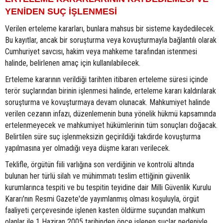
YENİDEN SUÇ İŞLENMESİ
Verilen erteleme kararları, bunlara mahsus bir sisteme kaydedilecek.
Bu kayıtlar, ancak bir soruşturma veya kovuşturmayla bağlantılı olarak
Cumhuriyet savcısı, hakim veya mahkeme tarafından istenmesi
halinde, belirlenen amaç için kullanılabilecek.
Erteleme kararının verildiği tarihten itibaren erteleme süresi içinde
terör suçlarından birinin işlenmesi halinde, erteleme kararı kaldırılarak
soruşturma ve kovuşturmaya devam olunacak. Mahkumiyet halinde
verilen cezanın infazı, düzenlemenin buna yönelik hükmü kapsamında
ertelenmeyecek ve mahkumiyet hükümlerinin tüm sonuçları doğacak.
Belirtilen süre suç işlenmeksizin geçirildiği takdirde kovuşturma
yapılmasına yer olmadığı veya düşme kararı verilecek.
Teklifle, örgütün fiili varlığına son verdiğinin ve kontrolü altında
bulunan her türlü silah ve mühimmatı teslim ettiğinin güvenlik
kurumlarınca tespiti ve bu tespitin teyidine dair Milli Güvenlik Kurulu
Kararı'nın Resmi Gazete'de yayımlanmış olması koşuluyla, örgüt
faaliyeti çerçevesinde işlenen kasten öldürme suçundan mahkum
olanlar ile 1 Haziran 2005 tarihinden önce işlenen suçlar nedeniyle