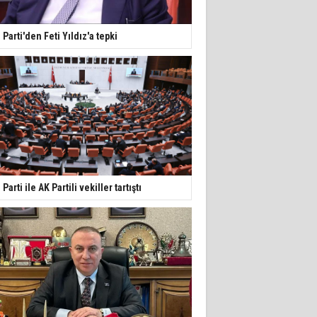
İ Parti'den Feti Yıldız'a tepki
İ Parti ile AK Partili vekiller tartıştı