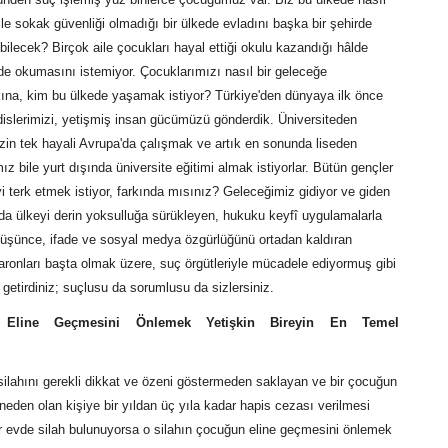
e sokak güvenliği olmadığı bir ülkede evladını başka bir şehirde
ilecek? Birçok aile çocukları hayal ettiği okulu kazandığı hâlde
rde okumasını istemiyor. Çocuklarımızı nasıl bir geleceğe
kına, kim bu ülkede yaşamak istiyor? Türkiye'den dünyaya ilk önce
islerimizi, yetişmiş insan gücümüzü gönderdik. Üniversiteden
in tek hayali Avrupa'da çalışmak ve artık en sonunda liseden
 bile yurt dışında üniversite eğitimi almak istiyorlar. Bütün gençler
eyi terk etmek istiyor, farkında mısınız? Geleceğimiz gidiyor ve giden
ılda ülkeyi derin yoksulluğa sürükleyen, hukuku keyfî uygulamalarla
 düşünce, ifade ve sosyal medya özgürlüğünü ortadan kaldıran
aronları başta olmak üzere, suç örgütleriyle mücadele ediyormuş gibi
 getirdiniz; suçlusu da sorumlusu da sizlersiniz.
 Eline Geçmesini Önlemek Yetişkin Bireyin En Temel
 silahını gerekli dikkat ve özeni göstermeden saklayan ve bir çocuğun
neden olan kişiye bir yıldan üç yıla kadar hapis cezası verilmesi
ir evde silah bulunuyorsa o silahın çocuğun eline geçmesini önlemek