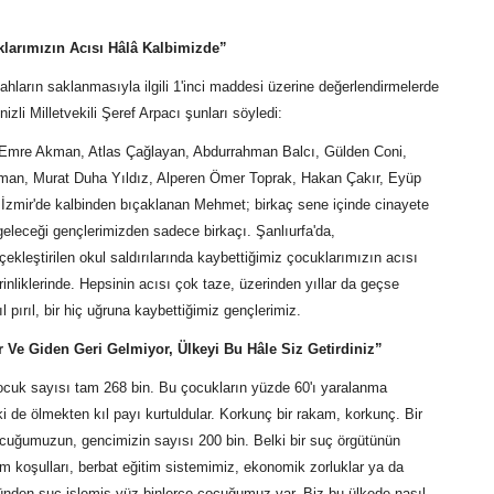
larımızın Acısı Hâlâ Kalbimizde”
ahların saklanmasıyla ilgili 1'inci maddesi üzerine değerlendirmelerde
zli Milletvekili Şeref Arpacı şunları söyledi:
 Emre Akman, Atlas Çağlayan, Abdurrahman Balcı, Gülden Coni,
man, Murat Duha Yıldız, Alperen Ömer Toprak, Hakan Çakır, Eyüp
 İzmir'de kalbinden bıçaklanan Mehmet; birkaç sene içinde cinayete
geleceği gençlerimizden sadece birkaçı. Şanlıurfa'da,
kleştirilen okul saldırılarında kaybettiğimiz çocuklarımızın acısı
inliklerinde. Hepsinin acısı çok taze, üzerinden yıllar da geçse
pırıl, bir hiç uğruna kaybettiğimiz gençlerimiz.
 Ve Giden Geri Gelmiyor, Ülkeyi Bu Hâle Siz Getirdiniz”
ocuk sayısı tam 268 bin. Bu çocukların yüzde 60'ı yaralanma
 de ölmekten kıl payı kurtuldular. Korkunç bir rakam, korkunç. Bir
cuğumuzun, gencimizin sayısı 200 bin. Belki bir suç örgütünün
am koşulları, berbat eğitim sistemimiz, ekonomik zorluklar ya da
ünden suç işlemiş yüz binlerce çocuğumuz var. Biz bu ülkede nasıl