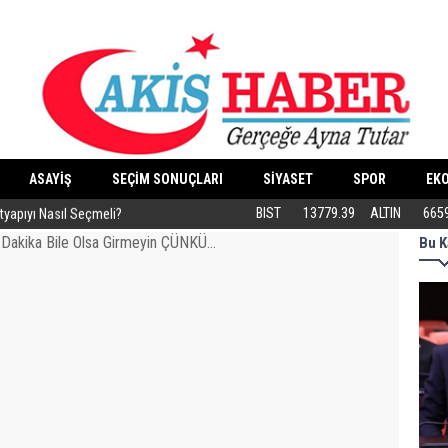
ASAYİŞ
SEÇİM SONUÇLARI
SİYASET
SPOR
EK
ltyapıyı Nasıl Seçmeli?
Eski Dolgular Ultrasonla Tespit Edilip Er
BIST
13779.39
ALTIN
665
Bu K