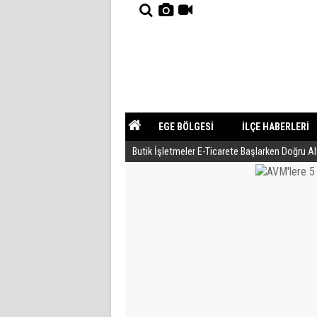
EGE BÖLGESİ
İLÇE HABERLERİ
Butik İşletmeler E-Ticarete Başlarken Doğru A
YAZARLAR
GÜNDEM