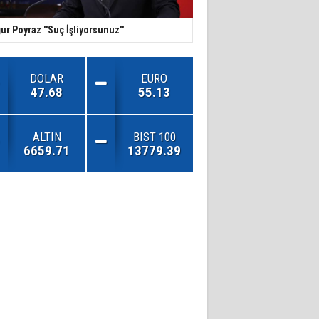
ur Poyraz ''Suç İşliyorsunuz''
DOLAR
EURO
47.68
55.13
ALTIN
BIST 100
6659.71
13779.39