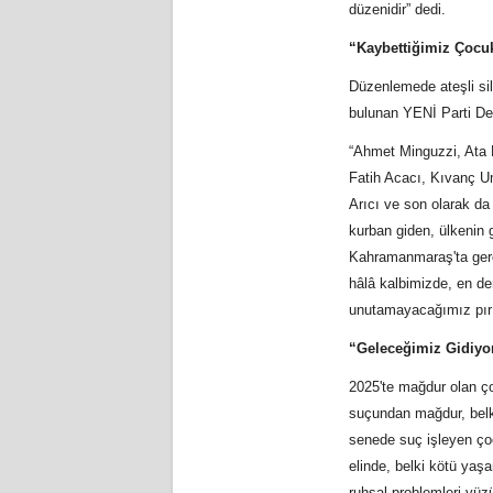
düzenidir” dedi.
“Kaybettiğimiz Çocuk
Düzenlemede ateşli sil
bulunan YENİ Parti Deni
“Ahmet Minguzzi, Ata
Fatih Acacı, Kıvanç U
Arıcı ve son olarak da
kurban giden, ülkenin 
Kahramanmaraş'ta gerçe
hâlâ kalbimizde, en der
unutamayacağımız pırıl 
“Geleceğimiz Gidiyor
2025'te mağdur olan ç
suçundan mağdur, belki
senede suç işleyen ço
elinde, belki kötü yaş
ruhsal problemleri yüz