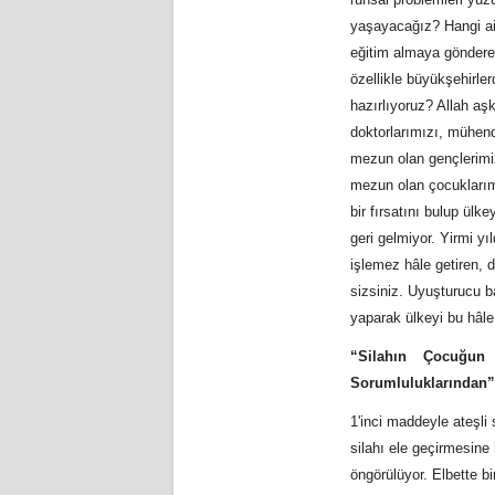
yaşayacağız? Hangi ail
eğitim almaya göndereb
özellikle büyükşehirle
hazırlıyoruz? Allah aş
doktorlarımızı, mühend
mezun olan gençlerimiz
mezun olan çocuklarımız
bir fırsatını bulup ülk
geri gelmiyor. Yirmi y
işlemez hâle getiren,
sizsiniz. Uyuşturucu b
yaparak ülkeyi bu hâle
“Silahın Çocuğun
Sorumluluklarından”
1'inci maddeyle ateşli
silahı ele geçirmesine 
öngörülüyor. Elbette b