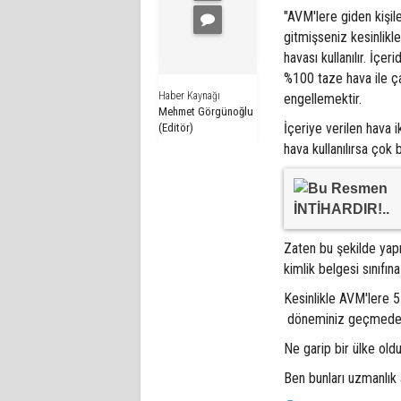
"AVM'lere giden kişile
gitmişseniz kesinlikl
havası kullanılır. İçeri
%100 taze hava ile ç
Haber Kaynağı
engellemektir.
Mehmet Görgünoğlu
İçeriye verilen hava i
(Editör)
hava kullanılırsa çok 
Zaten bu şekilde yapı
kimlik belgesi sınıfı
Kesinlikle AVM'lere 5
döneminiz geçmede
Ne garip bir ülke old
Ben bunları uzmanlık 