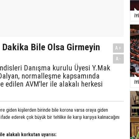
İY
 Dakika Bile Olsa Girmeyin
A+
A-
disleri Danışma kurulu Üyesi Y.Mak
Dalyan, normalleşme kapsamında
İY
e edilen AVM'ler ile alakalı herkesi
e giden kişilerden birinde bile korona varsa oraya giden
ifade ederek çok büyük bir tehlike ile karşı karşıya kalınacağını
ile alakalı korkutan uyarısı: