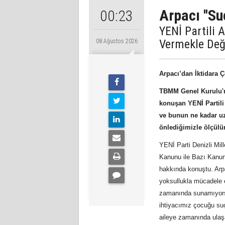
Arpacı ''Su
00:23
YENİ Partili 
Vermekle Değ
08 Ağustos 2026
Arpacı’dan İktidara 
TBMM Genel Kurulu'n
konuşan YENİ Partili
ve bunun ne kadar uz
önlediğimizle ölçülü
YENİ Parti Denizli Mi
Kanunu ile Bazı Kanunl
hakkında konuştu. Arp
yoksullukla mücadele e
zamanında sunamıyorsa
ihtiyacımız çocuğu suç
aileye zamanında ulaşa