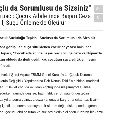
çlu da Sorumlusu da Sizsiniz''
A+
Arpacı: Çocuk Adaletinde Başarı Ceza
A-
il, Suçu Önlemekle Ölçülür
Çocuk Suçluluğu Tepkisi: Suçlusu da Sorumlusu da Sizsiniz
da görüşülen suça sürüklenen çocuklar yasası hakkında
 Arpacı, “Çocuk adaletinde başarı kaç çocuğa ceza verdiğimizle
un olduğuyla ilgili değil, kaç çocuğun suça sürüklenmesini
r” dedi.
lletvekili Şeref Arpacı TBMM Genel Kurulu'nda, Çocuk Koruma
arda Değişiklik Yapılmasına Dair Kanun Teklifi'nin birinci maddesi
acı, “Devlet çocuğa okuldan koptuğunda ulaşamıyorsa, ailesi
derken yanında değilse, bağımlılık ve ruh sağlığı desteğini
 yıllar sonra yalnızca ceza kanunuyla karşısına çıkamaz. Bizim
 işledikten sonra hatırlayan bir sistem değil, riski önceden gören,
n, çocuğu okulda tutan ve suç örgütlerinin elinden kurtaran bir kamu