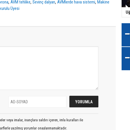
,
,
,
,
orona
AVM tehlike
Sevinç dalyan
AVMlerde hava sistemi
Makine
kurulu Üyesi
Uğ
er veya imalar, inançlara saldırı içeren, imla kuralları ile
arflerle yazılmış yorumlar onaylanmamaktadır.