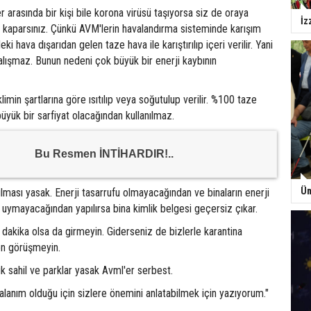
r arasında bir kişi bile korona virüsü taşıyorsa siz de oraya
İz
e kaparsınız. Çünkü AVM'lerin havalandırma sisteminde karışım
deki hava dışarıdan gelen taze hava ile karıştırılıp içeri verilir. Yani
alışmaz. Bunun nedeni çok büyük bir enerji kaybının
klimin şartlarına göre ısıtılıp veya soğutulup verilir. %100 taze
büyük bir sarfiyat olacağından kullanılmaz.
Bu Resmen İNTİHARDIR!..
Üm
lması yasak. Enerji tasarrufu olmayacağından ve binaların enerji
na uymayacağından yapılırsa bina kimlik belgesi geçersiz çıkar.
 dakika olsa da girmeyin. Giderseniz de bizlerle karantina
n görüşmeyin.
uk sahil ve parklar yasak Avml'er serbest.
alanım olduğu için sizlere önemini anlatabilmek için yazıyorum."