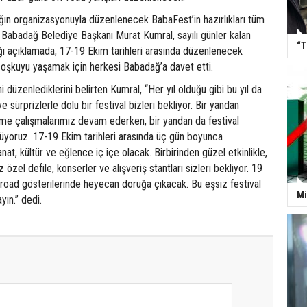
ğın organizasyonuyla düzenlenecek BabaFest’in hazırlıkları tüm
 Babadağ Belediye Başkanı Murat Kumral, sayılı günler kalan
“T
ptığı açıklamada, 17-19 Ekim tarihleri arasında düzenlenecek
coşkuyu yaşamak için herkesi Babadağ’a davet etti.
ini düzenlediklerini belirten Kumral, “Her yıl olduğu gibi bu yıl da
e sürprizlerle dolu bir festival bizleri bekliyor. Bir yandan
rme çalışmalarımız devam ederken, bir yandan da festival
ürüyoruz. 17-19 Ekim tarihleri arasında üç gün boyunca
at, kültür ve eğlence iç içe olacak. Birbirinden güzel etkinlikle,
ız özel defile, konserler ve alışveriş stantları sizleri bekliyor. 19
road gösterilerinde heyecan doruğa çıkacak. Bu eşsiz festival
Mi
yın.” dedi.