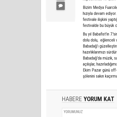
Bizim Medya Fuarcılı
hızıyla devam ediyor.
festivale ilişkini ya
festivalde bu büyük 
Bu yıl Babafist'in 7.'s
dolu dolu, eğlenceli v
Babadağ'ı güzelleşti
hazırlıklarımızı sürd
Babadağ'da müzik, san
açılışlar, hazırladığım
Ekim Pazar günü off-
şölenini sakın kaçırma
HABERE
YORUM KAT