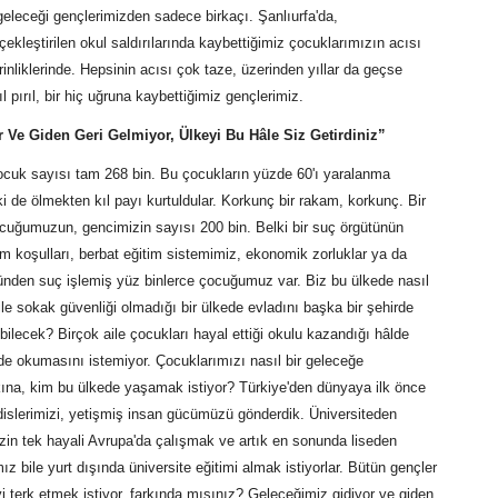
geleceği gençlerimizden sadece birkaçı. Şanlıurfa'da,
kleştirilen okul saldırılarında kaybettiğimiz çocuklarımızın acısı
inliklerinde. Hepsinin acısı çok taze, üzerinden yıllar da geçse
pırıl, bir hiç uğruna kaybettiğimiz gençlerimiz.
 Ve Giden Geri Gelmiyor, Ülkeyi Bu Hâle Siz Getirdiniz”
ocuk sayısı tam 268 bin. Bu çocukların yüzde 60'ı yaralanma
 de ölmekten kıl payı kurtuldular. Korkunç bir rakam, korkunç. Bir
cuğumuzun, gencimizin sayısı 200 bin. Belki bir suç örgütünün
am koşulları, berbat eğitim sistemimiz, ekonomik zorluklar ya da
ünden suç işlemiş yüz binlerce çocuğumuz var. Biz bu ülkede nasıl
e sokak güvenliği olmadığı bir ülkede evladını başka bir şehirde
ilecek? Birçok aile çocukları hayal ettiği okulu kazandığı hâlde
rde okumasını istemiyor. Çocuklarımızı nasıl bir geleceğe
kına, kim bu ülkede yaşamak istiyor? Türkiye'den dünyaya ilk önce
islerimizi, yetişmiş insan gücümüzü gönderdik. Üniversiteden
in tek hayali Avrupa'da çalışmak ve artık en sonunda liseden
 bile yurt dışında üniversite eğitimi almak istiyorlar. Bütün gençler
eyi terk etmek istiyor, farkında mısınız? Geleceğimiz gidiyor ve giden