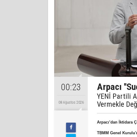
Arpacı ''Su
00:23
YENİ Partili 
Vermekle Değ
08 Ağustos 2026
Arpacı’dan İktidara 
TBMM Genel Kurulu'n