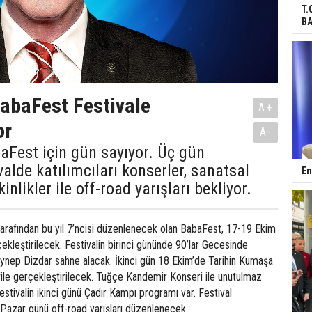
T.
BA
abaFest Festivale
A+
or
A-
aFest için gün sayıyor. Üç gün
valde katılımcıları konserler, sanatsal
En
kinlikler ile off-road yarışları bekliyor.
arafından bu yıl 7’ncisi düzenlenecek olan BabaFest, 17-19 Ekim
çekleştirilecek. Festivalin birinci gününde 90’lar Gecesinde
eynep Dizdar sahne alacak. İkinci gün 18 Ekim’de Tarihin Kumaşa
le gerçekleştirilecek. Tuğçe Kandemir Konseri ile unutulmaz
stivalin ikinci günü Çadır Kampı programı var. Festival
azar günü off-road yarışları düzenlenecek.