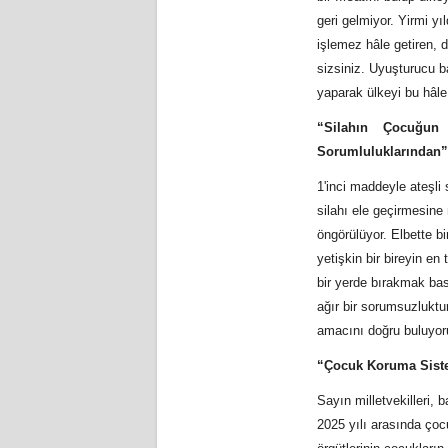
geri gelmiyor. Yirmi y
işlemez hâle getiren,
sizsiniz. Uyuşturucu b
yaparak ülkeyi bu hâle
“Silahın Çocuğun
Sorumluluklarından”
1'inci maddeyle ateşli
silahı ele geçirmesine 
öngörülüyor. Elbette b
yetişkin bir bireyin en
bir yerde bırakmak bas
ağır bir sorumsuzluktu
amacını doğru buluyor
“Çocuk Koruma Sist
Sayın milletvekilleri,
2025 yılı arasında çocu