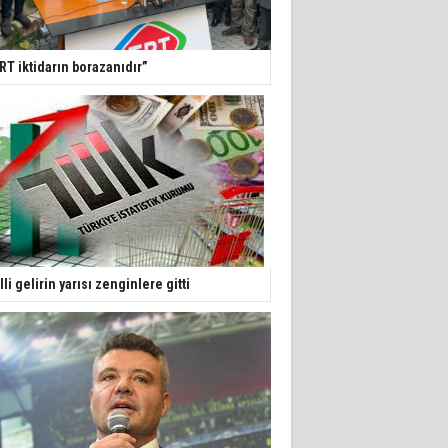
RT iktidarın borazanıdır”
lli gelirin yarısı zenginlere gitti