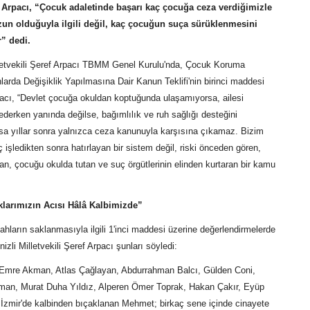
 Arpacı, “Çocuk adaletinde başarı kaç çocuğa ceza verdiğimizle
un olduğuyla ilgili değil, kaç çocuğun suça sürüklenmesini
r” dedi.
lletvekili Şeref Arpacı TBMM Genel Kurulu'nda, Çocuk Koruma
arda Değişiklik Yapılmasına Dair Kanun Teklifi'nin birinci maddesi
acı, “Devlet çocuğa okuldan koptuğunda ulaşamıyorsa, ailesi
derken yanında değilse, bağımlılık ve ruh sağlığı desteğini
 yıllar sonra yalnızca ceza kanunuyla karşısına çıkamaz. Bizim
 işledikten sonra hatırlayan bir sistem değil, riski önceden gören,
n, çocuğu okulda tutan ve suç örgütlerinin elinden kurtaran bir kamu
larımızın Acısı Hâlâ Kalbimizde”
ahların saklanmasıyla ilgili 1'inci maddesi üzerine değerlendirmelerde
zli Milletvekili Şeref Arpacı şunları söyledi:
 Emre Akman, Atlas Çağlayan, Abdurrahman Balcı, Gülden Coni,
man, Murat Duha Yıldız, Alperen Ömer Toprak, Hakan Çakır, Eyüp
 İzmir'de kalbinden bıçaklanan Mehmet; birkaç sene içinde cinayete