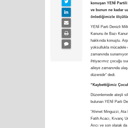
konuşan YENİ Partili
ve bunun ne kadar uz
önlediğimizle ölçülü
YENİ Parti Denizli Mi
Kanunu ile Bazı Kanunl
hakkında konuştu. Arp
yoksullukla mücadele e
zamanında sunamıyorsa
ihtiyacımız çocuğu suç
aileye zamanında ulaşa
düzenidir” dedi.
“Kaybettiğimiz Çocuk
Düzenlemede ateşli sil
bulunan YENİ Parti Deni
“Ahmet Minguzzi, Ata
Fatih Acacı, Kıvanç U
Arıcı ve son olarak da