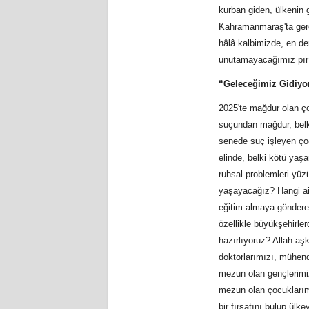
kurban giden, ülkenin 
Kahramanmaraş'ta gerçe
hâlâ kalbimizde, en der
unutamayacağımız pırıl 
“Geleceğimiz Gidiyor
2025'te mağdur olan ç
suçundan mağdur, belki
senede suç işleyen ço
elinde, belki kötü yaş
ruhsal problemleri yüz
yaşayacağız? Hangi ail
eğitim almaya göndereb
özellikle büyükşehirle
hazırlıyoruz? Allah aş
doktorlarımızı, mühend
mezun olan gençlerimiz
mezun olan çocuklarımız
bir fırsatını bulup ülk