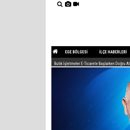
EGE BÖLGESİ
İLÇE HABERLERİ
Butik İşletmeler E-Ticarete Başlarken Doğru A
YAZARLAR
GÜNDEM