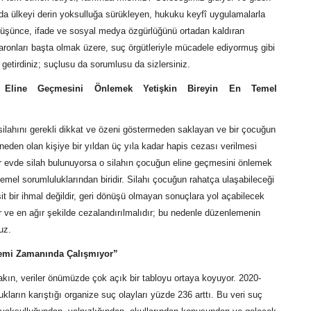
ılda ülkeyi derin yoksulluğa sürükleyen, hukuku keyfî uygulamalarla
 düşünce, ifade ve sosyal medya özgürlüğünü ortadan kaldıran
aronları başta olmak üzere, suç örgütleriyle mücadele ediyormuş gibi
 getirdiniz; suçlusu da sorumlusu da sizlersiniz.
 Eline Geçmesini Önlemek Yetişkin Bireyin En Temel
 silahını gerekli dikkat ve özeni göstermeden saklayan ve bir çocuğun
neden olan kişiye bir yıldan üç yıla kadar hapis cezası verilmesi
ir evde silah bulunuyorsa o silahın çocuğun eline geçmesini önlemek
 temel sorumluluklarından biridir. Silahı çocuğun rahatça ulaşabileceği
it bir ihmal değildir, geri dönüşü olmayan sonuçlara yol açabilecek
r ve en ağır şekilde cezalandırılmalıdır; bu nedenle düzenlemenin
uz.
emi Zamanında Çalışmıyor”
 bakın, veriler önümüzde çok açık bir tabloyu ortaya koyuyor. 2020-
kların karıştığı organize suç olayları yüzde 236 arttı. Bu veri suç