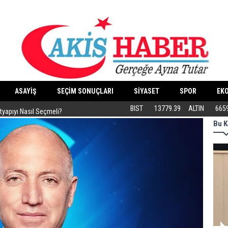
ASAYİŞ
SEÇİM SONUÇLARI
SİYASET
SPOR
EK
ltyapıyı Nasıl Seçmeli?
Eski Dolgular Ultrasonla Tespit Edilip Er
BIST
13779.39
ALTIN
665
Bu K