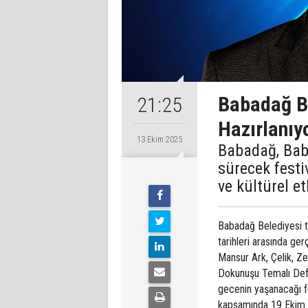
Babadağ B
21:25
Hazırlanıy
13 Ekim 2025
Babadağ, Bab
sürecek festi
ve kültürel et
Babadağ Belediyesi t
tarihleri arasında ger
Mansur Ark, Çelik, Z
Dokunuşu Temalı Defi
gecenin yaşanacağı fe
kapsamında 19 Ekim P