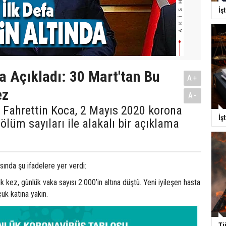
İş
 Açıkladı: 30 Mart'tan Bu
A+
ez
A-
 Fahrettin Koca, 2 Mayıs 2020 korona
İş
ölüm sayıları ile alakalı bir açıklama
ında şu ifadelere yer verdi:
k kez, günlük vaka sayısı 2.000’in altına düştü. Yeni iyileşen hasta
uk katına yakın.
Tü