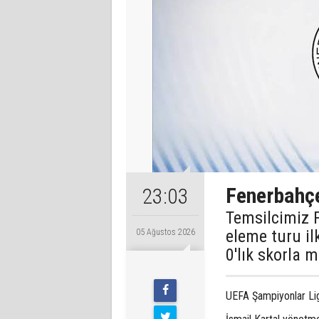
Fenerbahçe,
23:03
Temsilcimiz 
eleme turu il
05 Ağustos 2026
0'lık skorla m
UEFA Şampiyonlar Lig