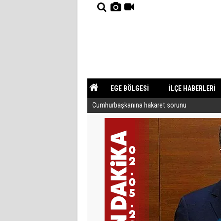
EGE BÖLGESİ
İLÇE HABERLERİ
Cumhurbaşkanına hakaret sorunu
YAZARLAR
GÜNDEM