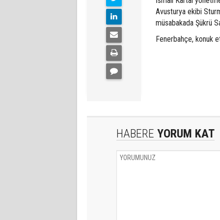
İsmail Kartal yönetme
Avusturya ekibi Sturm
müsabakada Şükrü Sar
Fenerbahçe, konuk ett
HABERE
YORUM KAT