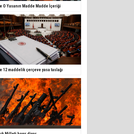
te O Yasanın Madde Madde İçeriği
te 12 maddelik çerçeve yasa taslağı
rk Milleti hayır diyor