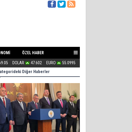
ONOMİ
ÖZEL HABER
69.05
DOLAR
47.602
EURO
55.0995
Kahraman Türkmenler canlarını A
ategorideki Diğer Haberler