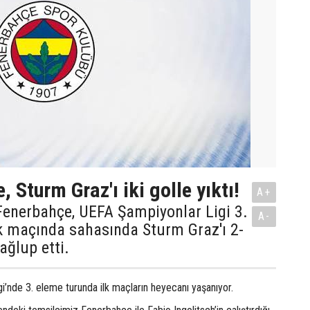
 Sturm Graz'ı iki golle yıktı!
A+
Fenerbahçe, UEFA Şampiyonlar Ligi 3.
A-
k maçında sahasında Sturm Graz'ı 2-
ağlup etti.
i’nde 3. eleme turunda ilk maçların heyecanı yaşanıyor.