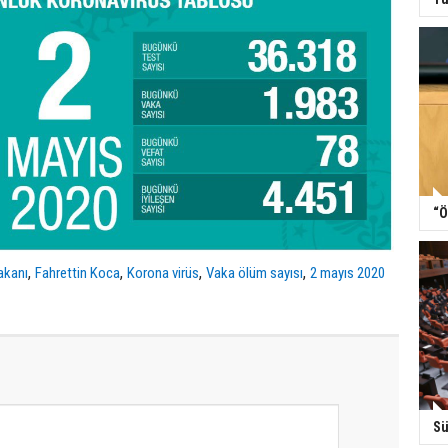
“Ö
,
,
,
,
akanı
Fahrettin Koca
Korona virüs
Vaka ölüm sayısı
2 mayıs 2020
Sü