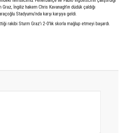
ndeki temsilcimiz Fenerbahçe ile Fabio Ingolitsch’in çalıştırdığı
 Graz, İngiliz hakem Chris Kavanagh’ın düdük çaldığı
açoğlu Stadyumu’nda karşı karşıya geldi.
iği rakibi Sturm Graz'ı 2-0'lık skorla mağlup etmeyi başardı.