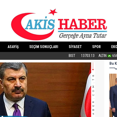
ASAYİŞ
SEÇİM SONUÇLARI
SİYASET
SPOR
EK
“Cesedimizi çiğnemeden...”
BIST
13703.13
ALTIN
65
Bu K