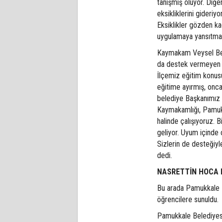
tanışmış oluyor. Diğe
eksikliklerini gideriy
Eksiklikler gözden ka
uygulamaya yansıtmak
Kaymakam Veysel Beyr
da destek vermeyen b
İlçemiz eğitim konus
eğitime ayırmış, onca
belediye Başkanımız 
Kaymakamlığı, Pamukka
halinde çalışıyoruz. B
geliyor. Uyum içinde 
Sizlerin de desteğiyl
dedi.
NASRETTİN HOCA 
Bu arada Pamukkale B
öğrencilere sunuldu.
Pamukkale Belediyesi