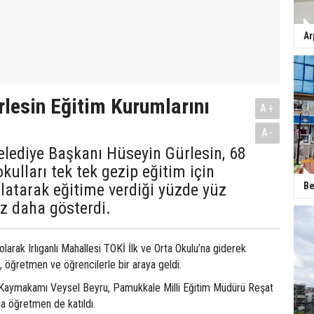
Ar
lesin Eğitim Kurumlarını
A+
A-
lediye Başkanı Hüseyin Gürlesin, 68
kulları tek tek gezip eğitim için
Be
nlatarak eğitime verdiği yüzde yüz
ez daha gösterdi.
larak Irlıganlı Mahallesi TOKİ İlk ve Orta Okulu’na giderek
, öğretmen ve öğrencilerle bir araya geldi.
Kaymakamı Veysel Beyru, Pamukkale Milli Eğitim Müdürü Reşat
a öğretmen de katıldı.