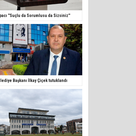
pacı ''Suçlu da Sorumlusu da Sizsiniz''
lediye Başkanı İlkay Çiçek tutuklandı