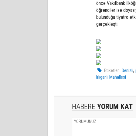
önce Vakıfbank İlköğre
öğrenciler ise doyasıy
bulunduğu tiyatro etki
gerçekleşti.
,
Etiketler :
Denizli
Irlıganlı Mahallesi
HABERE
YORUM KAT