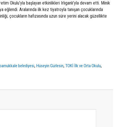
tim Okulu’yla başlayan etkinlikleri Irlıganlı’yla devam etti. Minik
a eğlendi. Aralarında ilk kez tiyatroyla tanışan çocuklarında
nliği, çocukların hafızasında uzun süre yerini alacak güzellikte
,
,
,
pamukkale belediyesi
Hüseyin Gürlesin
TOKİ İlk ve Orta Okulu