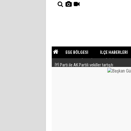
EGE BÖLGESİ
İLÇE HABERLERİ
İYİ Parti ile AK Partili vekiller tartıştı
YAZARLAR
GÜNDEM