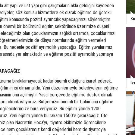
a alt yapı ve üst yapı gibi çalışmaların akla geldiğini kaydeden
ediyeler, söz konusu hizmetlere ek olarak eğitime de gerekli
Ku
ğitim konusunda pozitif ayrımcılık yapacağımızı söylemiştim.
n önemli bir bölümünü eğitim sektöründe üzerimize düşeni
Geleceğimiz olan çocuklarımızın sağlıklı ortamda, çocuklarımızı
öğretmenlerimizin de dünya normlarında eğitim vermeleri
z. Bu nedenle pozitif ayrımcılık yapacağız. Eğitim yuvalarımız
arasında yer almaktadır ve eğitime pozitif ayrımcılık yapmaya
YAPACAĞIZ
kuruma bırakılamayacak kadar önemli olduğuna işaret ederek,
İz
eğitimin işi olmamalıdır. Yeni düzenlemeyle belediyelerin eğitime
masının önü açılmıştır. Yasal çerçevede eğitime destek olmak
prü olmak istiyoruz. Bütçemizin önemli bir bölümünü eğitime
bi öğrencilerimize burs veriyoruz. Bu eğitim yılında 1200
ruz. Yeni eğitim yılında bu rakamı 1500’e çıkaracağız. Öte
z olan Nasrettin Hoca’yı, tiyatro ekibimizle öğrencilerle
ece hem çocuklarımız kendi değerlerini hem de tiyatroyla