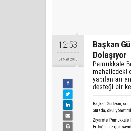
Başkan Gür
12:53
Dolaşıyor
04 Mart 2015
Pamukkale Be
mahalledeki o
yapılanları a
desteği bir k
Başkan Gürlesin, son o
burada, okul yönetimi
Ziyarete Pamukkale 
Erdoğan ile çok sayıd