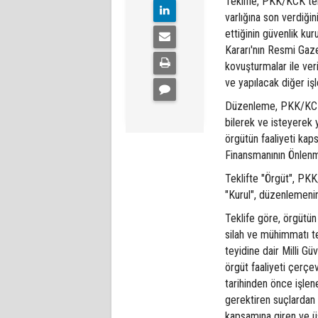
Teklifle, PKK/KCK ter
varlığına son verdiği
ettiğinin güvenlik kur
Kararı'nın Resmi Gaz
kovuşturmalar ile ver
ve yapılacak diğer iş
Düzenleme, PKK/KCK 
bilerek ve isteyerek
örgütün faaliyeti kap
Finansmanının Önlenm
Teklifte "Örgüt", PKK
"Kurul", düzenlemenin
Teklife göre, örgütün 
silah ve mühimmatı te
teyidine dair Milli G
örgüt faaliyeti çerç
tarihinden önce işle
gerektiren suçlardan 
kapsamına giren ve üs