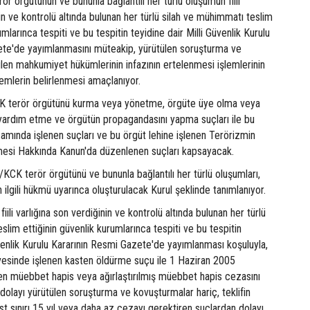
ör örgütünün ve bununla bağlantılı her türlü oluşumun fiili
nin ve kontrolü altında bulunan her türlü silah ve mühimmatı teslim
umlarınca tespiti ve bu tespitin teyidine dair Milli Güvenlik Kurulu
ete'de yayımlanmasını müteakip, yürütülen soruşturma ve
ilen mahkumiyet hükümlerinin infazının ertelenmesi işlemlerinin
lemlerin belirlenmesi amaçlanıyor.
terör örgütünü kurma veya yönetme, örgüte üye olma veya
 yardım etme ve örgütün propagandasını yapma suçları ile bu
samında işlenen suçları ve bu örgüt lehine işlenen Terörizmin
esi Hakkında Kanun'da düzenlenen suçları kapsayacak.
/KCK terör örgütünü ve bununla bağlantılı her türlü oluşumları,
 ilgili hükmü uyarınca oluşturulacak Kurul şeklinde tanımlanıyor.
fiili varlığına son verdiğinin ve kontrolü altında bulunan her türlü
slim ettiğinin güvenlik kurumlarınca tespiti ve bu tespitin
üvenlik Kurulu Kararının Resmi Gazete'de yayımlanması koşuluyla,
evesinde işlenen kasten öldürme suçu ile 1 Haziran 2005
nen müebbet hapis veya ağırlaştırılmış müebbet hapis cezasını
dolayı yürütülen soruşturma ve kovuşturmalar hariç, teklifin
t sınırı 15 yıl veya daha az cezayı gerektiren suçlardan dolayı