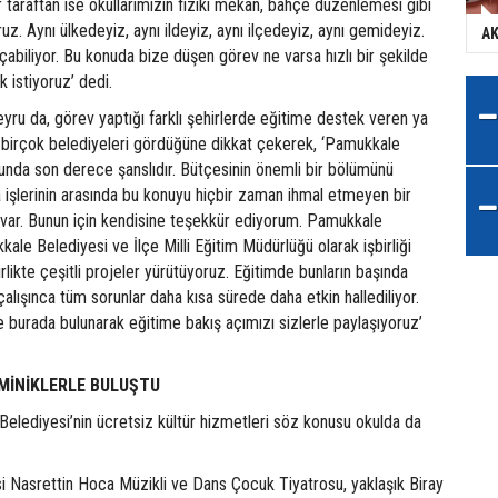
r taraftan ise okullarımızın fiziki mekan, bahçe düzenlemesi gibi
oruz. Aynı ülkedeyiz, aynı ildeyiz, aynı ilçedeyiz, aynı gemideyiz.
AK
çabiliyor. Bu konuda bize düşen görev ne varsa hızlı bir şekilde
 istiyoruz’ dedi.
u da, görev yaptığı farklı şehirlerde eğitime destek veren ya
irçok belediyeleri gördüğüne dikkat çekerek, ‘Pamukkale
unda son derece şanslıdır. Bütçesinin önemli bir bölümünü
 işlerinin arasında bu konuyu hiçbir zaman ihmal etmeyen bir
var. Bunun için kendisine teşekkür ediyorum. Pamukkale
le Belediyesi ve İlçe Milli Eğitim Müdürlüğü olarak işbirliği
irlikte çeşitli projeler yürütüyoruz. Eğitimde bunların başında
çalışınca tüm sorunlar daha kısa sürede daha etkin hallediliyor.
e burada bulunarak eğitime bakış açımızı sizlerle paylaşıyoruz’
MİNİKLERLE BULUŞTU
elediyesi’nin ücretsiz kültür hizmetleri söz konusu okulda da
 Nasrettin Hoca Müzikli ve Dans Çocuk Tiyatrosu, yaklaşık Biray