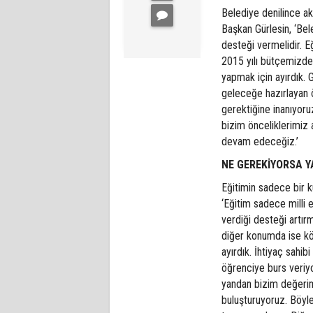
Belediye denilince akl
Başkan Gürlesin, ‘Bel
desteği vermelidir. E
2015 yılı bütçemizde
yapmak için ayırdık. 
geleceğe hazırlayan 
gerektiğine inanıyoru
bizim önceliklerimiz 
devam edeceğiz.’
NE GEREKİYORSA 
Eğitimin sadece bir 
‘Eğitim sadece milli 
verdiği desteği artır
diğer konumda ise kö
ayırdık. İhtiyaç sahi
öğrenciye burs veriyo
yandan bizim değerimi
buluşturuyoruz. Böyl