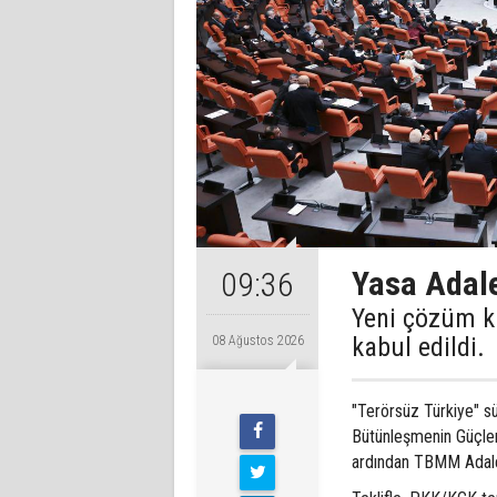
Yasa Adale
09:36
Yeni çözüm k
kabul edildi.
08 Ağustos 2026
"Terörsüz Türkiye" s
Bütünleşmenin Güçlen
ardından TBMM Adale