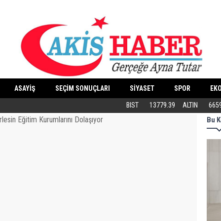
ASAYİŞ
SEÇİM SONUÇLARI
SİYASET
SPOR
EK
Butik İşletmeler E-Ticarete Başlarken 
BIST
13779.39
ALTIN
665
Bu K