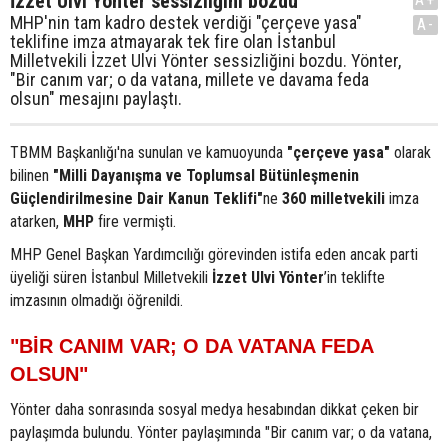
İzzet Ulvi Yönter sessizliğini bozdu
MHP'nin tam kadro destek verdiği "çerçeve yasa"
A-
teklifine imza atmayarak tek fire olan İstanbul
Milletvekili İzzet Ulvi Yönter sessizliğini bozdu. Yönter,
"Bir canım var; o da vatana, millete ve davama feda
olsun" mesajını paylaştı.
TBMM Başkanlığı'na sunulan ve kamuoyunda
"çerçeve yasa"
olarak
bilinen
"Milli Dayanışma ve Toplumsal Bütünleşmenin
Güçlendirilmesine Dair Kanun Teklifi"
ne
360 milletvekili
imza
atarken,
MHP
fire vermişti.
MHP Genel Başkan Yardımcılığı görevinden istifa eden ancak parti
üyeliği süren İstanbul Milletvekili
İzzet Ulvi Yönter
’in teklifte
imzasının olmadığı öğrenildi.
"BİR CANIM VAR; O DA VATANA FEDA
OLSUN"
Yönter daha sonrasında sosyal medya hesabından dikkat çeken bir
paylaşımda bulundu. Yönter paylaşımında "Bir canım var; o da vatana,