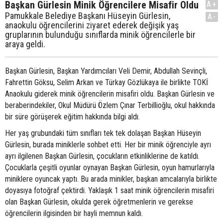
Başkan Gürlesin Minik Öğrencilere Misafir Oldu
A+
Pamukkale Belediye Başkanı Hüseyin Gürlesin,
A-
anaokulu öğrencilerini ziyaret ederek değişik yaş
gruplarının bulunduğu sınıflarda minik öğrencilerle bir
araya geldi.
Başkan Gürlesin, Başkan Yardımcıları Veli Demir, Abdullah Sevinçli,
Fahrettin Göksu, Selim Arkan ve Türkay Gözlükaya ile birlikte TOKİ
Anaokulu giderek minik öğrencilerin misafiri oldu. Başkan Gürlesin ve
beraberindekiler, Okul Müdürü Özlem Çınar Terbillioğlu, okul hakkında
bir süre görüşerek eğitim hakkında bilgi aldı.
Her yaş grubundaki tüm sınıfları tek tek dolaşan Başkan Hüseyin
Gürlesin, burada miniklerle sohbet etti. Her bir minik öğrenciyle ayrı
ayrı ilgilenen Başkan Gürlesin, çocukların etkinliklerine de katıldı.
Çocuklarla çeşitli oyunlar oynayan Başkan Gürlesin, oyun hamurlarıyla
miniklere oyuncak yaptı. Bu arada minikler, başkan amcalarıyla birlikte
doyasıya fotoğraf çektirdi. Yaklaşık 1 saat minik öğrencilerin misafiri
olan Başkan Gürlesin, okulda gerek öğretmenlerin ve gerekse
öğrencilerin ilgisinden bir hayli memnun kaldı.