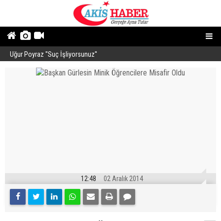
Uğur Poyraz ''Suç İşliyorsunuz''
P
12:48
02 Aralık 2014