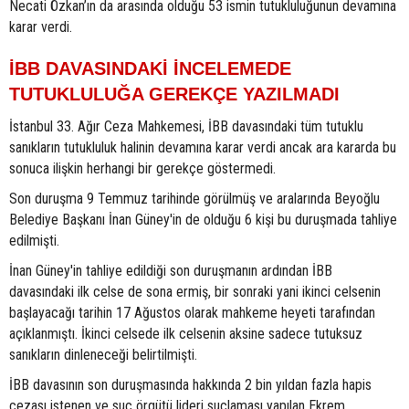
Necati Özkan’ın da arasında olduğu 53 ismin tutukluluğunun devamına
karar verdi.
İBB DAVASINDAKİ İNCELEMEDE
TUTUKLULUĞA GEREKÇE YAZILMADI
İstanbul 33. Ağır Ceza Mahkemesi, İBB davasındaki tüm tutuklu
sanıkların tutukluluk halinin devamına karar verdi ancak ara kararda bu
sonuca ilişkin herhangi bir gerekçe göstermedi.
Son duruşma 9 Temmuz tarihinde görülmüş ve aralarında Beyoğlu
Belediye Başkanı İnan Güney'in de olduğu 6 kişi bu duruşmada tahliye
edilmişti.
İnan Güney'in tahliye edildiği son duruşmanın ardından İBB
davasındaki ilk celse de sona ermiş, bir sonraki yani ikinci celsenin
başlayacağı tarihin 17 Ağustos olarak mahkeme heyeti tarafından
açıklanmıştı. İkinci celsede ilk celsenin aksine sadece tutuksuz
sanıkların dinleneceği belirtilmişti.
İBB davasının son duruşmasında hakkında 2 bin yıldan fazla hapis
cezası istenen ve suç örgütü lideri suçlaması yapılan Ekrem