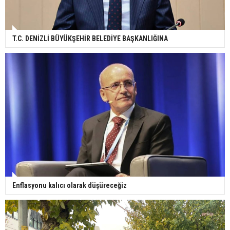
T.C. DENİZLİ BÜYÜKŞEHİR BELEDİYE BAŞKANLIĞINA
Enflasyonu kalıcı olarak düşüreceğiz