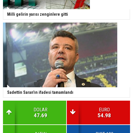
Milli gelirin yarısı zenginlere gitti
Sadettin Saran'ın ifadesi tamamlandı
DOLAR
EURO
47.69
54.98