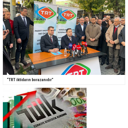
“TRT iktidarın borazanıdır”