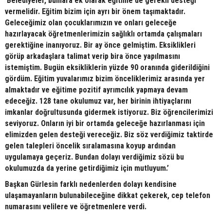
‘Belediyeler, bunlara ek olarak eğitime de gerekli desteği
vermelidir. Eğitim bizim için ayrı bir önem taşımaktadır.
Geleceğimiz olan çocuklarımızın ve onları geleceğe
hazırlayacak öğretmenlerimizin sağlıklı ortamda çalışmaları
gerektiğine inanıyoruz. Bir ay önce gelmiştim. Eksiklikleri
görüp arkadaşlara talimat verip bira önce yapılmasını
istemiştim. Bugün eksikliklerin yüzde 90 oranında giderildiğini
gördüm. Eğitim yuvalarımız bizim önceliklerimiz arasında yer
almaktadır ve eğitime pozitif ayrımcılık yapmaya devam
edeceğiz. 128 tane okulumuz var, her birinin ihtiyaçlarını
imkanlar doğrultusunda gidermek istiyoruz. Biz öğrencilerimizi
seviyoruz. Onların iyi bir ortamda geleceğe hazırlanması için
elimizden gelen desteği vereceğiz. Biz söz verdiğimiz taktirde
gelen talepleri öncelik sıralamasına koyup ardından
uygulamaya geçeriz. Bundan dolayı verdiğimiz sözü bu
okulumuzda da yerine getirdiğimiz için mutluyum.’
Başkan Gürlesin farklı nedenlerden dolayı kendisine
ulaşamayanların bulunabileceğine dikkat çekerek, cep telefon
numarasını velilere ve öğretmenlere verdi.