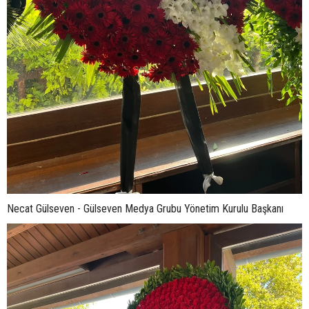
Necat Gülseven - Gülseven Medya Grubu Yönetim Kurulu Başkanı