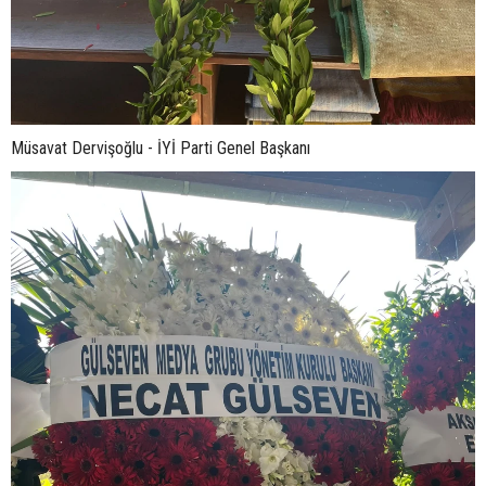
Müsavat Dervişoğlu - İYİ Parti Genel Başkanı