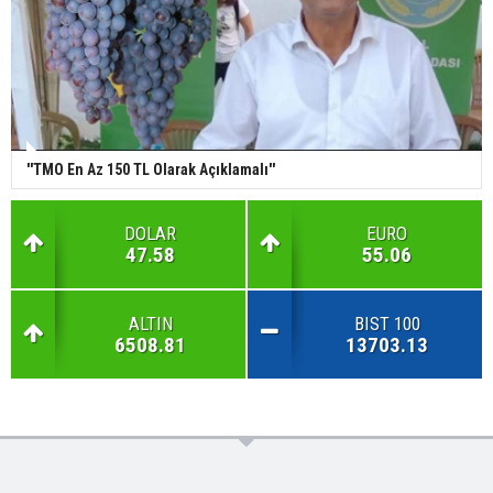
''TMO En Az 150 TL Olarak Açıklamalı''
DOLAR
EURO
47.58
55.06
ALTIN
BIST 100
6508.81
13703.13