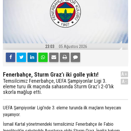
23:03
05 Ağustos 2026
Fenerbahçe, Sturm Graz'ı iki golle yıktı!
A+
Temsilcimiz Fenerbahçe, UEFA Şampiyonlar Ligi 3.
A-
eleme turu ilk maçında sahasında Sturm Graz'ı 2-0'lık
skorla mağlup etti.
UEFA Şampiyonlar Ligi’nde 3. eleme turunda ilk maçların heyecanı
yaşanıyor.
İsmail Kartal yönetmendeki temsilcimiz Fenerbahçe ile Fabio
Ingolitsch’in çalıştırdığı Avusturya ekibi Sturm Graz, İngiliz hakem