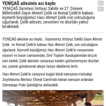
YENİÇAĞ ailesinin acı kaybı
A+
YENİÇAĞ Gazetesi İmtiyaz Sahibi ve 27. Dönem
A-
Milletvekili Sayın Ahmet Çelik ve Kemal Çelik’in babası
kıymetli büyüğümüz Hacı Ahmet Çelik son yolculuğuna
uğurlandı. Çelik ailesini, sevenleri ve dostları yalnız
bırakmadı.
YENİÇAĞ ailesinin acı kaybı... Gazetemiz İmtiyaz Sahibi Sayın Ahmet
Çelik ve Kemal Çelik'in babası Hacı Ahmet Çelik, son yolculuğuna
uğurlandı. Kıymetli büyüğümüz Hacı Ahmet Çelik'in cenazesine
siyaset ve basın camiasından, Sivil Toplum Kuruluşlarından birçok
isim katıldı. Çelik ailesinin cenazeye katılım gösteremeyen dostları
ise, çelenk göndererek aileye taziye dileklerini iletti.
Hacı Ahmet Çelik'in cenazesi bugün ikindi namazına müteakip
Zeytinburnu Merkez Efendi Camii'nde kılınan namazın ardından
Edirnekapı Polis Şehitliği'ne defnedildi.