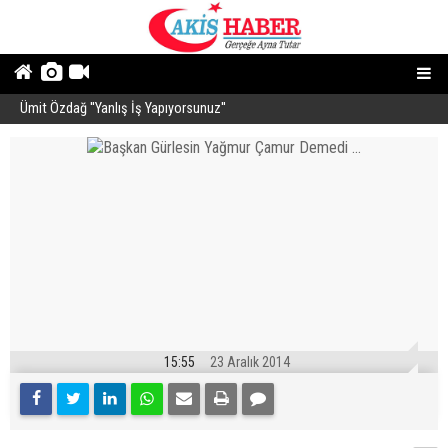
Ümit Özdağ ''Yanlış İş Yapıyorsunuz''
B
15:55
23 Aralık 2014