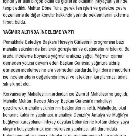
içinde yer alan birçok okula da gidilerek okulların ihtiyaçları yerinde
tespit edildi. Muhtar Döne Tuna, gerek fen işleri ve gerekse çevre
düzenleme ile diğer konular hakkında yerinde beklentilerini aktarma
fırsatı buldu.
YAĞMUR ALTINDA İNCELEME YAPTI
Pamukkale Belediye Başkanı Hüseyin Gürlesin’in programına bazı
mahalle sakinleri de katılarak görüşlerini ve düşüncelerini bildirdi. Bu
arada, inceleme boyunca yağmur aralıksız yağdı. Yağmur, çamur
demeden yoluna devam eden Başkan Gürlesin, yağmura aldırış
etmeden incelemesine ara vermeden sürdürdü. İlgili daire müdürleri
ise incelemelerin değerlendirilmesi ve isteklerin karşılanması adına
sık sık not aldı.
Kervansaray Mahallesi’nin ardından ise Zümrüt Mahallesi’ne geçildi.
Mahalle Muhtarı Recep Aksoy, Başkan Gürlesin’e mahalleyi
gezdirerek mahalle sakinlerinin beklentilerini iletti. Mahallede, okul
kenarına kaldırım yapılması, mahalleyi Denizli’yi Antalya ve Muğla’ya
bağlayan karayolunun ihtiyaç duyulan bölümlerine kottan dolayı yaya
ulaşımı kolaylaştırmak için merdiven yapılması, atıl durumdaki
belediyeye ait arazinin park olarak düzenlenmesi ve bazı yerlerde