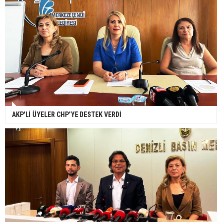
AKP'Lİ ÜYELER CHP’YE DESTEK VERDİ