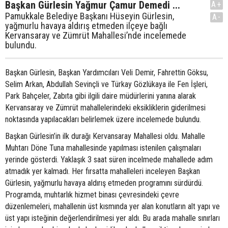
Başkan Gürlesin Yağmur Çamur Demedi ...
A+
Pamukkale Belediye Başkanı Hüseyin Gürlesin,
A-
yağmurlu havaya aldırış etmeden ilçeye bağlı
Kervansaray ve Zümrüt Mahallesi’nde incelemede
bulundu.
Başkan Gürlesin, Başkan Yardımcıları Veli Demir, Fahrettin Göksu,
Selim Arkan, Abdullah Sevinçli ve Türkay Gözlükaya ile Fen İşleri,
Park Bahçeler, Zabıta gibi ilgili daire müdürlerini yanına alarak
Kervansaray ve Zümrüt mahallelerindeki eksikliklerin giderilmesi
noktasında yapılacakları belirlemek üzere incelemede bulundu.
Başkan Gürlesin’in ilk durağı Kervansaray Mahallesi oldu. Mahalle
Muhtarı Döne Tuna mahallesinde yapılması istenilen çalışmaları
yerinde gösterdi. Yaklaşık 3 saat süren incelmede mahallede adım
atmadık yer kalmadı. Her fırsatta mahalleleri inceleyen Başkan
Gürlesin, yağmurlu havaya aldırış etmeden programını sürdürdü.
Programda, muhtarlık hizmet binası çevresindeki çevre
düzenlemeleri, mahallenin üst kısmında yer alan konutların alt yapı ve
üst yapı isteğinin değerlendirilmesi yer aldı. Bu arada mahalle sınırları