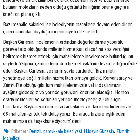
bulunan molozların neden olduğu görüntü kirliliğinin önüne geçilesi
isteği ön plana çıktı.
Bazı mahalle sakinleri ise belediyenin mahallede devam eden diğer
çalışmalarından duyduğu memnuniyeti dile getirdi.
Başkan Gürlesin, incelemenin ardından değerlendirme yaparak,
göreve talip olduğunda milletin hizmetkarı olacağına söz verdiğini
belirterek hizmet etmek için mahallelerde incelemede bulunduğunu
söyledi. Yağmur çamur demeden hizmet vaktinin devam ettiğini ifade
eden Başkan Gürlesin, sözlerini şöyle sürdürdü, ‘Biz milleti
yönetmeye değil, milletin hizmetkarı olmaya geldik. Kervansaray ve
Zümrüt’te olduğu gibi tüm mahallelerimizde vatandaşlarımızın
ayağına gideceğiz ve yerinde görüşleri, önerileri alacağız. Hemen
orada iletilenleri ve sorunları yerinde inceleyeceğiz. Onun için
buradayız. Başkan yardımcısı arkadaşlarım ve daire müdürlerimizle
68 mahallemizi tek tek dolaşıyoruz. Bu arada bizlere eşlik eden
muhtarımıza da teşekkür ediyorum’ dedi.
,
,
,
Etiketler :
Denizli
pamukkale belediyesi
Hüseyin Gürlesin
Zümrüt
Mahallesi