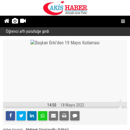
Öğrenci affı yürürlüğe girdi
B
14:50
18 Mayıs 2022
Mehmet Görgünoğlu (Editör)
Haber Kaynağı