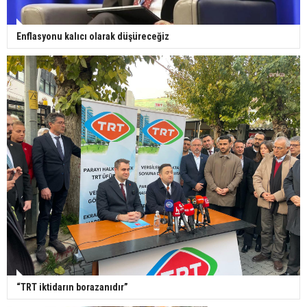
Enflasyonu kalıcı olarak düşüreceğiz
“TRT iktidarın borazanıdır”