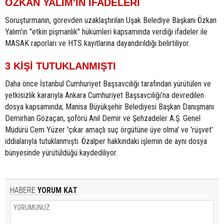
ÖZKAN YALIM'IN İFADELERİ
Soruşturmanın, görevden uzaklaştırılan Uşak Belediye Başkanı Özkan
Yalım’ın "etkin pişmanlık" hükümleri kapsamında verdiği ifadeler ile
MASAK raporları ve HTS kayıtlarına dayandırıldığı belirtiliyor.
3 KİŞİ TUTUKLANMIŞTI
Daha önce İstanbul Cumhuriyet Başsavcılığı tarafından yürütülen ve
yetkisizlik kararıyla Ankara Cumhuriyet Başsavcılığı’na devredilen
dosya kapsamında; Manisa Büyükşehir Belediyesi Başkan Danışmanı
Demirhan Gözaçan, şoförü Anıl Demir ve Şehzadeler A.Ş. Genel
Müdürü Cem Yüzer 'çıkar amaçlı suç örgütüne üye olma' ve 'rüşvet'
iddialarıyla tutuklanmıştı. Özalper hakkındaki işlemin de aynı dosya
bünyesinde yürütüldüğü kaydediliyor.
HABERE
YORUM KAT