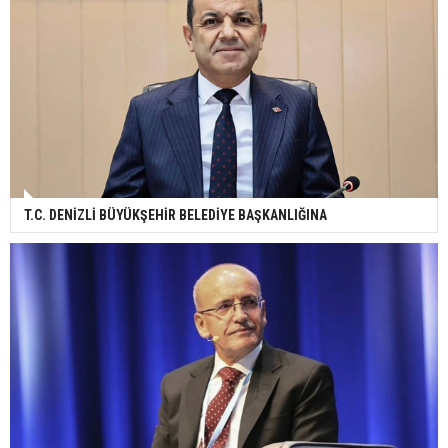
T.C. DENİZLİ BÜYÜKŞEHİR BELEDİYE BAŞKANLIĞINA