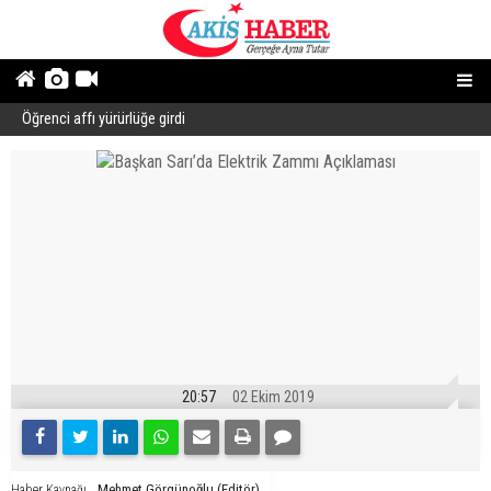
Öğrenci affı yürürlüğe girdi
B
20:57
02 Ekim 2019
Mehmet Görgünoğlu (Editör)
Haber Kaynağı