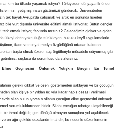
kına, kim bu ülkede yaşamak istiyor? Türkiye'den dünyaya ilk önce
islerimizi, yetişmiş insan gücümüzü gönderdik. Üniversiteden
in tek hayali Avrupa'da çalışmak ve artık en sonunda liseden
 bile yurt dışında üniversite eğitimi almak istiyorlar. Bütün gençler
eyi terk etmek istiyor, farkında mısınız? Geleceğimiz gidiyor ve giden
ılda ülkeyi derin yoksulluğa sürükleyen, hukuku keyfî uygulamalarla
 düşünce, ifade ve sosyal medya özgürlüğünü ortadan kaldıran
aronları başta olmak üzere, suç örgütleriyle mücadele ediyormuş gibi
 getirdiniz; suçlusu da sorumlusu da sizlersiniz.
 Eline Geçmesini Önlemek Yetişkin Bireyin En Temel
 silahını gerekli dikkat ve özeni göstermeden saklayan ve bir çocuğun
neden olan kişiye bir yıldan üç yıla kadar hapis cezası verilmesi
ir evde silah bulunuyorsa o silahın çocuğun eline geçmesini önlemek
 temel sorumluluklarından biridir. Silahı çocuğun rahatça ulaşabileceği
it bir ihmal değildir, geri dönüşü olmayan sonuçlara yol açabilecek
r ve en ağır şekilde cezalandırılmalıdır; bu nedenle düzenlemenin
uz.