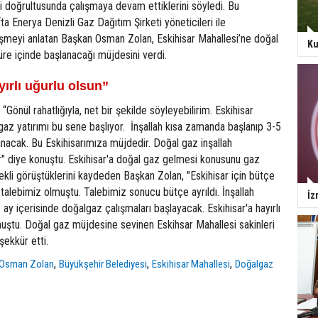
ri doğrultusunda çalışmaya devam ettiklerini söyledi. Bu
 Enerya Denizli Gaz Dağıtım Şirketi yöneticileri ile
üşmeyi anlatan Başkan Osman Zolan, Eskihisar Mahallesi’ne doğal
Ku
süre içinde başlanacağı müjdesini verdi.
yırlı uğurlu olsun”
önül rahatlığıyla, net bir şekilde söyleyebilirim. Eskihisar
az yatırımı bu sene başlıyor. İnşallah kısa zamanda başlanıp 3-5
nacak. Bu Eskihisarımıza müjdedir. Doğal gaz inşallah
r" diye konuştu. Eskihisar'a doğal gaz gelmesi konusunu gaz
rekli görüştüklerini kaydeden Başkan Zolan, "Eskihisar için bütçe
talebimiz olmuştu. Talebimiz sonucu bütçe ayrıldı. İnşallah
İz
 ay içerisinde doğalgaz çalışmaları başlayacak. Eskihisar'a hayırlı
nuştu. Doğal gaz müjdesine sevinen Eskihsar Mahallesi sakinleri
şekkür etti.
,
,
,
Osman Zolan
Büyükşehir Belediyesi
Eskihisar Mahallesi
Doğalgaz