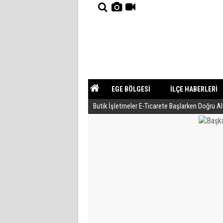
EGE BÖLGESİ
İLÇE HABERLERİ
Butik İşletmeler E-Ticarete Başlarken Doğru A
YAZARLAR
GÜNDEM