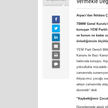
Vermekle Değ
Arpacı’dan İktidara 
TBMM Genel Kurulu'n
konuşan YENİ Partili
ve bunun ne kadar uz
önlediğimizle ölçülü
YENİ Parti Denizli Mi
Kanunu ile Bazı Kanunl
hakkında konuştu. Arp
yoksullukla mücadele e
zamanında sunamıyorsa
ihtiyacımız çocuğu suç
aileye zamanında ulaşa
düzenidir” dedi.
“Kaybettiğimiz Çocuk
Düzenlemede ateşli sil