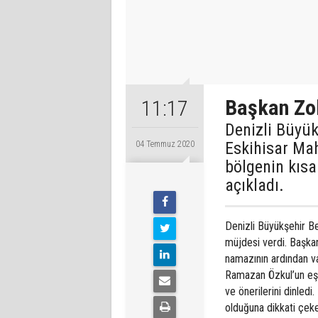
Başkan Zol
11:17
Denizli Büyü
Eskihisar Mah
04 Temmuz 2020
bölgenin kıs
açıkladı.
Denizli Büyükşehir B
müjdesi verdi. Başka
namazının ardından va
Ramazan Özkul’un eşli
ve önerilerini dinledi
olduğuna dikkati çek