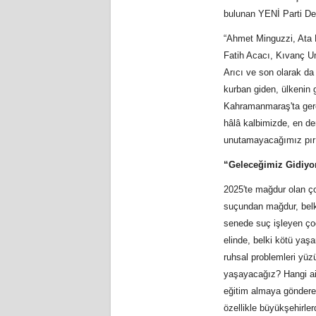
bulunan YENİ Parti Deni
“Ahmet Minguzzi, Ata
Fatih Acacı, Kıvanç U
Arıcı ve son olarak da
kurban giden, ülkenin 
Kahramanmaraş'ta gerçe
hâlâ kalbimizde, en der
unutamayacağımız pırıl 
“Geleceğimiz Gidiyor
2025'te mağdur olan ç
suçundan mağdur, belki
senede suç işleyen ço
elinde, belki kötü yaş
ruhsal problemleri yüz
yaşayacağız? Hangi ail
eğitim almaya göndereb
özellikle büyükşehirle