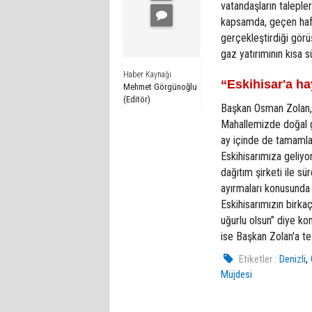
vatandaşların taleple
kapsamda, geçen hafta
gerçekleştirdiği gör
gaz yatırımının kısa 
Haber Kaynağı
“Eskihisar'a ha
Mehmet Görgünoğlu
(Editör)
Başkan Osman Zolan, “G
Mahallemizde doğal g
ay içinde de tamamla
Eskihisarımıza geliyo
dağıtım şirketi ile sü
ayırmaları konusunda 
Eskihisarımızın birkaç
uğurlu olsun” diye ko
ise Başkan Zolan'a te
,
Etiketler :
Denizli
Müjdesi