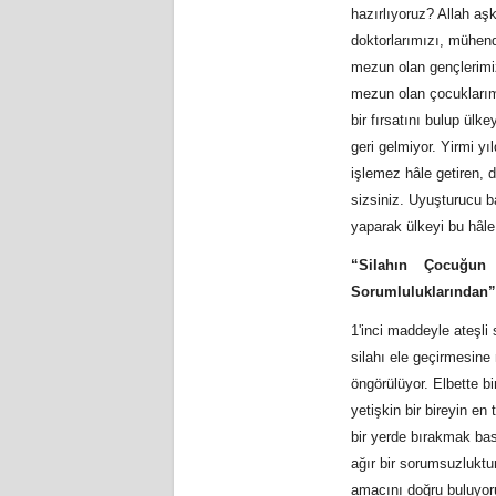
hazırlıyoruz? Allah aş
doktorlarımızı, mühend
mezun olan gençlerimiz
mezun olan çocuklarımız
bir fırsatını bulup ülk
geri gelmiyor. Yirmi y
işlemez hâle getiren,
sizsiniz. Uyuşturucu b
yaparak ülkeyi bu hâle
“Silahın Çocuğun
Sorumluluklarından”
1'inci maddeyle ateşli
silahı ele geçirmesine 
öngörülüyor. Elbette b
yetişkin bir bireyin en
bir yerde bırakmak bas
ağır bir sorumsuzluktu
amacını doğru buluyor