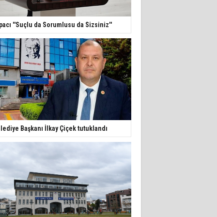
pacı ''Suçlu da Sorumlusu da Sizsiniz''
lediye Başkanı İlkay Çiçek tutuklandı