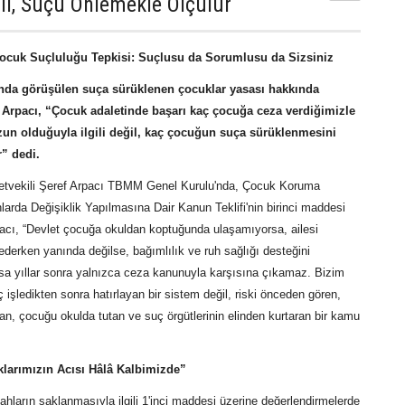
il, Suçu Önlemekle Ölçülür
Çocuk Suçluluğu Tepkisi: Suçlusu da Sorumlusu da Sizsiniz
da görüşülen suça sürüklenen çocuklar yasası hakkında
 Arpacı, “Çocuk adaletinde başarı kaç çocuğa ceza verdiğimizle
un olduğuyla ilgili değil, kaç çocuğun suça sürüklenmesini
r” dedi.
lletvekili Şeref Arpacı TBMM Genel Kurulu'nda, Çocuk Koruma
arda Değişiklik Yapılmasına Dair Kanun Teklifi'nin birinci maddesi
acı, “Devlet çocuğa okuldan koptuğunda ulaşamıyorsa, ailesi
derken yanında değilse, bağımlılık ve ruh sağlığı desteğini
 yıllar sonra yalnızca ceza kanunuyla karşısına çıkamaz. Bizim
 işledikten sonra hatırlayan bir sistem değil, riski önceden gören,
n, çocuğu okulda tutan ve suç örgütlerinin elinden kurtaran bir kamu
larımızın Acısı Hâlâ Kalbimizde”
ahların saklanmasıyla ilgili 1'inci maddesi üzerine değerlendirmelerde