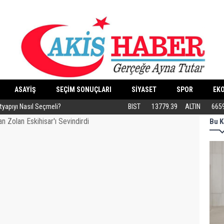
ASAYİŞ
SEÇİM SONUÇLARI
SİYASET
SPOR
EK
ltyapıyı Nasıl Seçmeli?
Eski Dolgular Ultrasonla Tespit Edilip Er
BIST
13779.39
ALTIN
665
Bu K