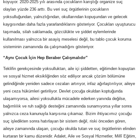
koyuyor. 2020-2025 yılı arasında çocukların karıştığı organize suç
olayları yüzde 236 arttı. Bu veri suç örgütlerinin çocukların
yoksulluğundan, yalnızlığından, okullarından kopuşundan ve gelecek
kaygısından daha fazla yararlandıklarını gösteriyor. Çocukları uyuşturucu
taşımada, silah saklamada, gözcülükte ve şiddet eylemlerinde
kullanılması yalnızca bir asayiş meselesi değil, bu tablo çocuk koruma
sisteminin zamanında da çalışmadığını gösteriyor.
“Aynı Çocuk İçin Hep Beraber Çalışmalıdır”
Teklifin gerekçesinde yoksulluktan, aile içi şiddetten, eğitimden kopuştan
ve sosyal hizmet eksikliğinden söz ediliyor ancak çözüm bölümüne
gelindiğinde yeniden sadece cezaları artırıyor, infaz ağırlaştırılıyor, aileye
yeni ceza hükümleri getiriliyor. Devlet çocuğa okuldan koptuğunda
ulaşamıyorsa, ailesi yoksullukla mücadele ederken yanında değilse,
bağımlılık ve ruh sağlığı desteğini zamanında sunamıyorsa yıllar sonra
yalnızca ceza kanunuyla karşısına çıkamaz. Bizim ihtiyacımız çocuğu
suç işledikten sonra hatırlayan bir sistem değil, riski önceden gören,
aileye zamanında ulaşan, çocuğu okulda tutan ve suç örgütlerinin elinden
kurtaran bir kamu düzenidir. Adalet, Aile ve Sosyal Hizmetler, Millî Eğitim,