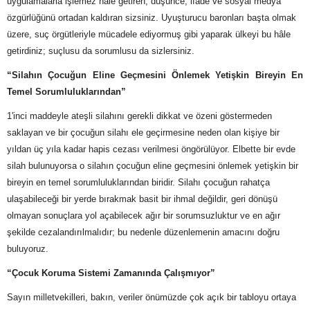
uygulamalarla işlemez hâle getiren, düşünce, ifade ve sosyal medya
özgürlüğünü ortadan kaldıran sizsiniz. Uyuşturucu baronları başta olmak
üzere, suç örgütleriyle mücadele ediyormuş gibi yaparak ülkeyi bu hâle
getirdiniz; suçlusu da sorumlusu da sizlersiniz.
“Silahın Çocuğun Eline Geçmesini Önlemek Yetişkin Bireyin En
Temel Sorumluluklarından”
1'inci maddeyle ateşli silahını gerekli dikkat ve özeni göstermeden
saklayan ve bir çocuğun silahı ele geçirmesine neden olan kişiye bir
yıldan üç yıla kadar hapis cezası verilmesi öngörülüyor. Elbette bir evde
silah bulunuyorsa o silahın çocuğun eline geçmesini önlemek yetişkin bir
bireyin en temel sorumluluklarından biridir. Silahı çocuğun rahatça
ulaşabileceği bir yerde bırakmak basit bir ihmal değildir, geri dönüşü
olmayan sonuçlara yol açabilecek ağır bir sorumsuzluktur ve en ağır
şekilde cezalandırılmalıdır; bu nedenle düzenlemenin amacını doğru
buluyoruz.
“Çocuk Koruma Sistemi Zamanında Çalışmıyor”
Sayın milletvekilleri, bakın, veriler önümüzde çok açık bir tabloyu ortaya