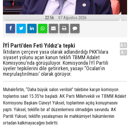
22:56
07 Ağustos 2026
İYİ Parti'den Feti Yıldız'a tepki
A+
İktidarın çerçeve yasa olarak adlandırdığı PKK'lılara
A-
siyaset yolunu açan kanun teklifi TBMM Adalet
Komisyonu'nda görüşülüyor. Komisyonda İYİ Partili
üyeler tepkilerini dile getirirken, yasayı "Öcalan'ın
meşrulaştırılması' olarak görüyor.
Muhalefetin, “Daha büyük salon verilsin” talebine karşın komisyon
toplantısı saat 15.35’te başladı. AK Parti Milletvekili ve TBMM Adalet
Komisyonu Başkanı Cüneyt Yüksel, toplantının açılış konuşmasını
yaptı. Yüksel, teklifin bir af düzenlemesi olmadığını savundu. AK
Partili Yüksel, teklifin yasalaşması ile mahkûmiyet hükümlerinin
ortadan kalkmayacağını belirtti.