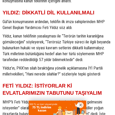
konuşmasına kanun teklifinin içeriğini anlattı.
YILDIZ: DİKKATLİ DİL KULLANILMALI
Gül’ün konuşmasının ardından, teklifin ilk imza sahiplerinden MHP
Genel Başkan Yardımcısı Feti Yıldız söz aldı.
Yıldız, kanun teklifinin yasalaşması ile “Terörün tarihin karanlığına
gömüleceğini” söyleyerek, “Terörsüz Türkiye süreci ile ilgili beyanda
bulunurken hukuki ve siyasi kavram setlerini dikkatli kullanmalıyız.
Türk milletinin bütünlüğünü hedef alan her türlü söylemenin MHP
tarafından reddedildiği 57 yıldır bilinmektedir” dedi.
Yıldız’ın, PKK’nın silah bıraktığına yönelik açıklamasına İYİ Partili
milletvekilleri, “Hani nerede silahlar?” sözleriyle tepki gösterdi
FETİ YILDIZ: İSTİYORLAR Kİ
EVLATLARIMIZIN TABUTUNU TAŞIYALIM
MHP'li Feti Yıldız,
çerçeve yasa
yı eleştirenleri "Şehit gelmesini
isteyenler" olarak nitelendirdi. Bu sırada İYİ Partili vekiller yoğun
itirazlarda bulundu. Yıldız, "Ajitasyona pabuç bırakmam" dedi. İşte