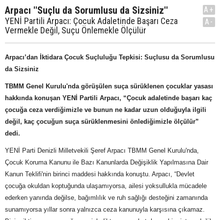
Arpacı ''Suçlu da Sorumlusu da Sizsiniz''
A+
YENİ Partili Arpacı: Çocuk Adaletinde Başarı Ceza
A-
Vermekle Değil, Suçu Önlemekle Ölçülür
Arpacı’dan İktidara Çocuk Suçluluğu Tepkisi: Suçlusu da Sorumlusu
da Sizsiniz
TBMM Genel Kurulu'nda görüşülen suça sürüklenen çocuklar yasası
hakkında konuşan YENİ Partili Arpacı, “Çocuk adaletinde başarı kaç
çocuğa ceza verdiğimizle ve bunun ne kadar uzun olduğuyla ilgili
değil, kaç çocuğun suça sürüklenmesini önlediğimizle ölçülür”
dedi.
YENİ Parti Denizli Milletvekili Şeref Arpacı TBMM Genel Kurulu'nda,
Çocuk Koruma Kanunu ile Bazı Kanunlarda Değişiklik Yapılmasına Dair
Kanun Teklifi'nin birinci maddesi hakkında konuştu. Arpacı, “Devlet
çocuğa okuldan koptuğunda ulaşamıyorsa, ailesi yoksullukla mücadele
ederken yanında değilse, bağımlılık ve ruh sağlığı desteğini zamanında
sunamıyorsa yıllar sonra yalnızca ceza kanunuyla karşısına çıkamaz.