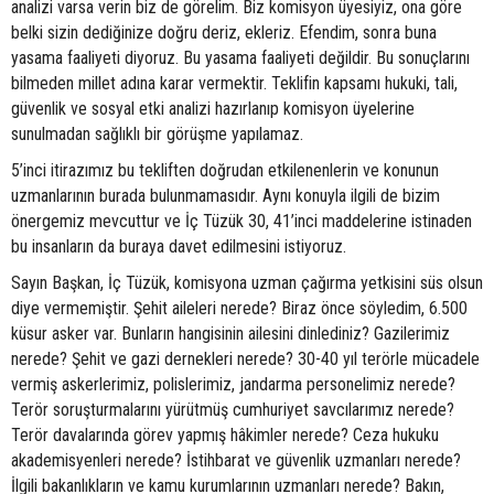
analizi varsa verin biz de görelim. Biz komisyon üyesiyiz, ona göre
belki sizin dediğinize doğru deriz, ekleriz. Efendim, sonra buna
yasama faaliyeti diyoruz. Bu yasama faaliyeti değildir. Bu sonuçlarını
bilmeden millet adına karar vermektir. Teklifin kapsamı hukuki, tali,
güvenlik ve sosyal etki analizi hazırlanıp komisyon üyelerine
sunulmadan sağlıklı bir görüşme yapılamaz.
5’inci itirazımız bu tekliften doğrudan etkilenenlerin ve konunun
uzmanlarının burada bulunmamasıdır. Aynı konuyla ilgili de bizim
önergemiz mevcuttur ve İç Tüzük 30, 41’inci maddelerine istinaden
bu insanların da buraya davet edilmesini istiyoruz.
Sayın Başkan, İç Tüzük, komisyona uzman çağırma yetkisini süs olsun
diye vermemiştir. Şehit aileleri nerede? Biraz önce söyledim, 6.500
küsur asker var. Bunların hangisinin ailesini dinlediniz? Gazilerimiz
nerede? Şehit ve gazi dernekleri nerede? 30-40 yıl terörle mücadele
vermiş askerlerimiz, polislerimiz, jandarma personelimiz nerede?
Terör soruşturmalarını yürütmüş cumhuriyet savcılarımız nerede?
Terör davalarında görev yapmış hâkimler nerede? Ceza hukuku
akademisyenleri nerede? İstihbarat ve güvenlik uzmanları nerede?
İlgili bakanlıkların ve kamu kurumlarının uzmanları nerede? Bakın,