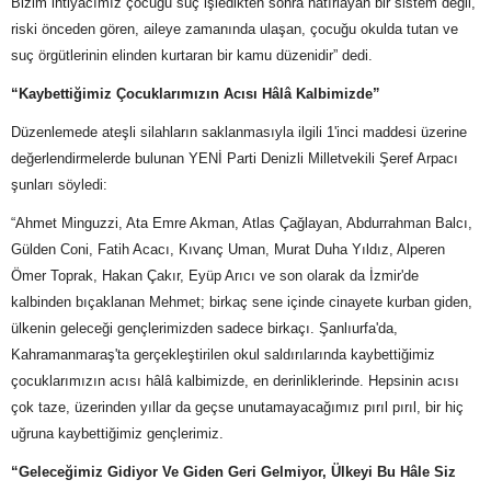
Bizim ihtiyacımız çocuğu suç işledikten sonra hatırlayan bir sistem değil,
riski önceden gören, aileye zamanında ulaşan, çocuğu okulda tutan ve
suç örgütlerinin elinden kurtaran bir kamu düzenidir” dedi.
“Kaybettiğimiz Çocuklarımızın Acısı Hâlâ Kalbimizde”
Düzenlemede ateşli silahların saklanmasıyla ilgili 1'inci maddesi üzerine
değerlendirmelerde bulunan YENİ Parti Denizli Milletvekili Şeref Arpacı
şunları söyledi:
“Ahmet Minguzzi, Ata Emre Akman, Atlas Çağlayan, Abdurrahman Balcı,
Gülden Coni, Fatih Acacı, Kıvanç Uman, Murat Duha Yıldız, Alperen
Ömer Toprak, Hakan Çakır, Eyüp Arıcı ve son olarak da İzmir'de
kalbinden bıçaklanan Mehmet; birkaç sene içinde cinayete kurban giden,
ülkenin geleceği gençlerimizden sadece birkaçı. Şanlıurfa'da,
Kahramanmaraş'ta gerçekleştirilen okul saldırılarında kaybettiğimiz
çocuklarımızın acısı hâlâ kalbimizde, en derinliklerinde. Hepsinin acısı
çok taze, üzerinden yıllar da geçse unutamayacağımız pırıl pırıl, bir hiç
uğruna kaybettiğimiz gençlerimiz.
“Geleceğimiz Gidiyor Ve Giden Geri Gelmiyor, Ülkeyi Bu Hâle Siz