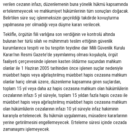
verilen cezanın infazı, düzenlemenin buna yönelik hükmü kapsamında
ertelenmeyecek ve mahkumiyet hükümlerinin tüm sonuçları doğacak.
Belirtilen süre suç işlenmeksizin geçirildiği takdirde kovuşturma
yapılmasına yer olmadığı veya düşme kararı verilecek.
Teklifle, örgütün fiili varlığına son verdiğinin ve kontrolü altında
bulunan her türlü silah ve mühimmatı teslim ettiğinin güvenlik
kurumlarınca tespiti ve bu tespitin teyidine dair Milli Güvenlik Kurulu
Kararı'nın Resmi Gazete'de yayımlanmış olması koşuluyla, örgüt
faaliyeti çerçevesinde işlenen kasten öldürme suçundan mahkum
olanlar ile 1 Haziran 2005 tarihinden önce işlenen suçlar nedeniyle
müebbet hapis veya ağırlaştırılmış müebbet hapis cezasına mahkum
olanlar hariç olmak üzere, düzenleme kapsamına giren suçlardan,
toplam 15 yıl veya daha az hapis cezasına mahkum olan hükümlülerin
cezalarının infazı 5 yıl süreyle, toplam 15 yıldan fazla hapis cezası ile
müebbet hapis veya ağırlaştırılmış müebbet hapis cezasına mahkum
olan hükümlülerin cezalarının infazı 10 yıl süreyle infaz hakiminin
kararıyla ertelenecek. Bu hükmün uygulanması, müsadere kararlarının
yerine getirilmesini engellemeyecek. Erteleme süresi içinde cezada
zamanaşımı işlemeyecek.