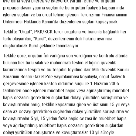
üye olma veya bilerek ve isteyerek yardım etme ve örgütün
propagandasını yapma suçları ile bu örgütün faaliyeti kapsamında
işlenen suçları ve bu örgüt lehine işlenen Terörizmin Finansmanının
Önlenmesi Hakkında Kanun'da düzenlenen suçları kapsayacak.
Teklifte "Örgüt", PKK/KCK terör örgütünü ve bununla bağlantılı her
türlü oluşumları, "Kurul", düzenlemenin ilgili hükmü uyarınca
oluşturulacak Kurul şeklinde tanımlanıyor.
Teklife göre, örgütün fiili varlığına son verdiğinin ve kontrolü altında
bulunan her türlü silah ve mühimmatı teslim ettiğinin güvenlik
kurumlarınca tespiti ve bu tespitin teyidine dair Milli Güvenlik Kurulu
Kararının Resmi Gazete'de yayımlanması koşuluyla, örgüt faaliyeti
çerçevesinde işlenen kasten öldürme suçu ile 1 Haziran 2005
tarihinden önce işlenen müebbet hapis veya ağırlaştırılmış müebbet
hapis cezasını gerektiren suçlardan dolayı yürütülen soruşturma ve
kovuşturmalar hariç, teklifin kapsamına giren ve üst sınırı 15 yıl veya
daha az cezayı gerektiren suçlardan dolayı yürütülen soruşturma ve
kovuşturmalar 5 yıl, 15 yıldan fazla hapis cezası ile müebbet hapis
veya ağırlaştırılmış müebbet hapis cezasını gerektiren suçlardan
dolayı yürütülen soruşturma ve kovuşturmalar 10 yıl süreyle