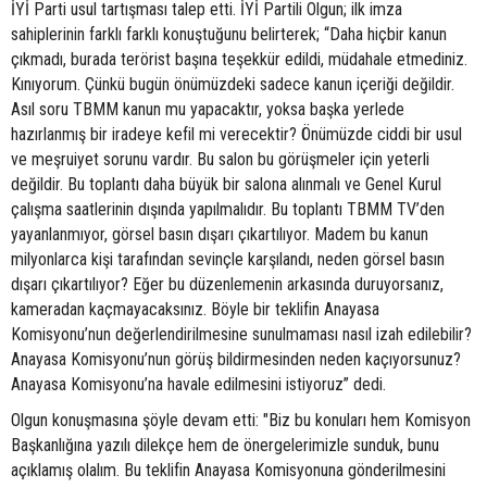
İYİ Parti usul tartışması talep etti. İYİ Partili Olgun; ilk imza
sahiplerinin farklı farklı konuştuğunu belirterek; “Daha hiçbir kanun
çıkmadı, burada terörist başına teşekkür edildi, müdahale etmediniz.
Kınıyorum. Çünkü bugün önümüzdeki sadece kanun içeriği değildir.
Asıl soru TBMM kanun mu yapacaktır, yoksa başka yerlede
hazırlanmış bir iradeye kefil mi verecektir? Önümüzde ciddi bir usul
ve meşruiyet sorunu vardır. Bu salon bu görüşmeler için yeterli
değildir. Bu toplantı daha büyük bir salona alınmalı ve Genel Kurul
çalışma saatlerinin dışında yapılmalıdır. Bu toplantı TBMM TV’den
yayanlanmıyor, görsel basın dışarı çıkartılıyor. Madem bu kanun
milyonlarca kişi tarafından sevinçle karşılandı, neden görsel basın
dışarı çıkartılıyor? Eğer bu düzenlemenin arkasında duruyorsanız,
kameradan kaçmayacaksınız. Böyle bir teklifin Anayasa
Komisyonu’nun değerlendirilmesine sunulmaması nasıl izah edilebilir?
Anayasa Komisyonu’nun görüş bildirmesinden neden kaçıyorsunuz?
Anayasa Komisyonu’na havale edilmesini istiyoruz” dedi.
Olgun konuşmasına şöyle devam etti: "Biz bu konuları hem Komisyon
Başkanlığına yazılı dilekçe hem de önergelerimizle sunduk, bunu
açıklamış olalım. Bu teklifin Anayasa Komisyonuna gönderilmesini