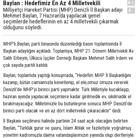
Baylan : Hedefimiz En Az 4 Milletvekili
A+
Milliyetçi Hareket Partisi (MHP) Denizli İl Başkan adayı
A-
Mehmet Baylan, 7 Haziran’da yapılacak genel
seçimlerde hedeflerinin en az 4 milletvekili çıkarmak
olduğunu söyledi.
MHP’li Baylan, parti binasında düzenlediği basın toplantısında İl
Başkan adaylığını açıkladı. Toplantıya, MHP 21. Dönem Milletvekili Av.
Salih Erbeyin, Ülkücü İşçiler Derneği Başkanı Mehmet Salih İrdem ve
çok sayıda partili katıldı.
Baylan, toplantıda yaptığı konuşmada, “Hedefim MHP İl Başkanlığını
kazanıp, bütün camiamızla kenetlenip, el ele,omuz omuza vererek
Denizli’de MHP’yi birinci parti yapmaktır. Türk Milletiyle kucaklaşıp,
haziran ayında yapılacak seçimlere kadar girilmedik ev, sıkılmadık el
bırakmayacağız. Milletimizle bu bütünleşme sonucu MHP Denizli’de
birinci parti olacak ve en az dört milletvekili çıkaracaktır” dedi.
İl Başkanı seçilmesi halinde partinin 24 saat açık olacağını belirten
Baylan, “Türklük gurur ve şuuru, İslam Ahlak ve faziletiyle yoğrulmuş
yönetim kadromuzla daima vatandaşlarımızın yanında olup dertleriyle