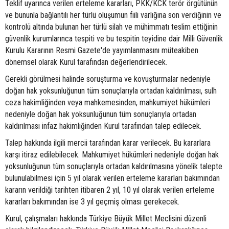
Teklif uyarınca verilen erteleme kararları, PKK/KCK terör örgütünün
ve bununla bağlantılı her türlü oluşumun fiili varlığına son verdiğinin ve
kontrolü altında bulunan her türlü silah ve mühimmatı teslim ettiğinin
güvenlik kurumlarınca tespiti ve bu tespitin teyidine dair Milli Güvenlik
Kurulu Kararının Resmi Gazete'de yayımlanmasını müteakiben
dönemsel olarak Kurul tarafından değerlendirilecek.
Gerekli görülmesi halinde soruşturma ve kovuşturmalar nedeniyle
doğan hak yoksunluğunun tüm sonuçlarıyla ortadan kaldırılması, sulh
ceza hakimliğinden veya mahkemesinden, mahkumiyet hükümleri
nedeniyle doğan hak yoksunluğunun tüm sonuçlarıyla ortadan
kaldırılması infaz hakimliğinden Kurul tarafından talep edilecek.
Talep hakkında ilgili mercii tarafından karar verilecek. Bu kararlara
karşı itiraz edilebilecek. Mahkumiyet hükümleri nedeniyle doğan hak
yoksunluğunun tüm sonuçlarıyla ortadan kaldırılmasına yönelik talepte
bulunulabilmesi için 5 yıl olarak verilen erteleme kararları bakımından
kararın verildiği tarihten itibaren 2 yıl, 10 yıl olarak verilen erteleme
kararları bakımından ise 3 yıl geçmiş olması gerekecek.
Kurul, çalışmaları hakkında Türkiye Büyük Millet Meclisini düzenli