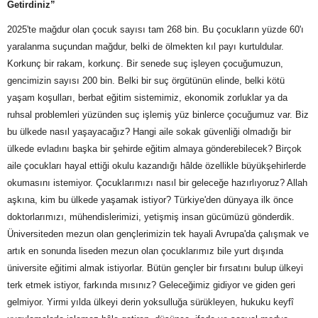
Getirdiniz”
2025'te mağdur olan çocuk sayısı tam 268 bin. Bu çocukların yüzde 60'ı
yaralanma suçundan mağdur, belki de ölmekten kıl payı kurtuldular.
Korkunç bir rakam, korkunç. Bir senede suç işleyen çocuğumuzun,
gencimizin sayısı 200 bin. Belki bir suç örgütünün elinde, belki kötü
yaşam koşulları, berbat eğitim sistemimiz, ekonomik zorluklar ya da
ruhsal problemleri yüzünden suç işlemiş yüz binlerce çocuğumuz var. Biz
bu ülkede nasıl yaşayacağız? Hangi aile sokak güvenliği olmadığı bir
ülkede evladını başka bir şehirde eğitim almaya gönderebilecek? Birçok
aile çocukları hayal ettiği okulu kazandığı hâlde özellikle büyükşehirlerde
okumasını istemiyor. Çocuklarımızı nasıl bir geleceğe hazırlıyoruz? Allah
aşkına, kim bu ülkede yaşamak istiyor? Türkiye'den dünyaya ilk önce
doktorlarımızı, mühendislerimizi, yetişmiş insan gücümüzü gönderdik.
Üniversiteden mezun olan gençlerimizin tek hayali Avrupa'da çalışmak ve
artık en sonunda liseden mezun olan çocuklarımız bile yurt dışında
üniversite eğitimi almak istiyorlar. Bütün gençler bir fırsatını bulup ülkeyi
terk etmek istiyor, farkında mısınız? Geleceğimiz gidiyor ve giden geri
gelmiyor. Yirmi yılda ülkeyi derin yoksulluğa sürükleyen, hukuku keyfî