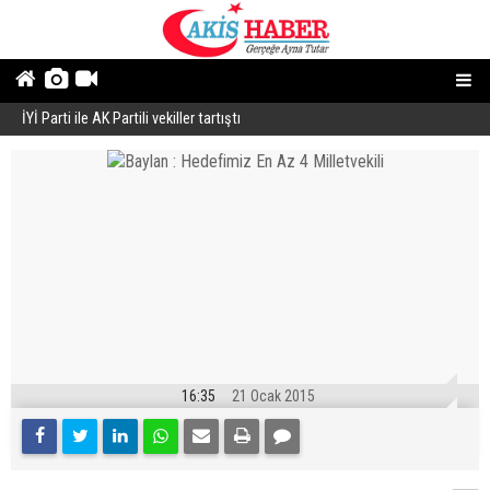
İYİ Parti ile AK Partili vekiller tartıştı
E
Butik İşletmeler E-Ticarete Başlarken Doğru Altyapıyı Nasıl Seçmeli?
16:35
21 Ocak 2015