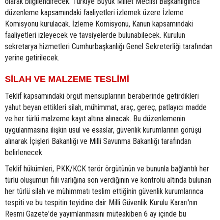
olarak bilgilendirecek. Türkiye Büyük Millet Meclisi Başkanlığınca
düzenleme kapsamındaki faaliyetleri izlemek üzere İzleme
Komisyonu kurulacak. İzleme Komisyonu, Kanun kapsamındaki
faaliyetleri izleyecek ve tavsiyelerde bulunabilecek. Kurulun
sekretarya hizmetleri Cumhurbaşkanlığı Genel Sekreterliği tarafından
yerine getirilecek.
SİLAH VE MALZEME TESLİMİ
Teklif kapsamındaki örgüt mensuplarının beraberinde getirdikleri
yahut beyan ettikleri silah, mühimmat, araç, gereç, patlayıcı madde
ve her türlü malzeme kayıt altına alınacak. Bu düzenlemenin
uygulanmasına ilişkin usul ve esaslar, güvenlik kurumlarının görüşü
alınarak İçişleri Bakanlığı ve Milli Savunma Bakanlığı tarafından
belirlenecek.
Teklif hükümleri, PKK/KCK terör örgütünün ve bununla bağlantılı her
türlü oluşumun fiili varlığına son verdiğinin ve kontrolü altında bulunan
her türlü silah ve mühimmatı teslim ettiğinin güvenlik kurumlarınca
tespiti ve bu tespitin teyidine dair Milli Güvenlik Kurulu Kararı'nın
Resmi Gazete'de yayımlanmasını müteakiben 6 ay içinde bu