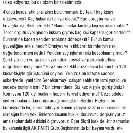
talep ediyoruz, bu da bizim bir talebimizdir.
4’üncü husus, etki analizinin bulunmaması. Bu teklif kaç kişiyi
etkileyecek? Kaç hükümlü tahliye olacak? Kaç soruşturma ve
kovuşturma etkilenecektir? Hangi suçlardan kaç kişi yararlanacaktır?
Terör örgütü üyeliğinden hüküm giymiş kaç kişi kapsam içerisindedir?
Bunların ne kadarı yeniden topluma dönecektir? Bunun kamu
güvenliğine etkisi nedir? Emniyet ve istihbarat birimlerinin risk
değerlendirmesi nedir? Yeniden suç işleme riski hesaplanmış mıdır?
Şehit yakınları ve gaziler üzerindeki sosyal ve psikolojik etkisi
değerlendirilmiş midir? Biraz önce teklif imza sahibi hatibin biri 120
küsur kişiyle görüştüğünü söyledi. Yalnızca bu kitapta sadece
askeriyede -yani tüm Genelkurmay- çalışan şehitlerin ismi yazıldı ve
sadece bunların ismi 7 bin civarındadır. Siz kaç kişiyle görüştünüz?
Komisyon 120 kişi bunların hepsini temsil ediyor mu? Ceza adalet
sistemi bakımından doğuracağı sonuçlar nelerdir? Hiçbirini bu
komisyonda hiç kimse bilmiyor. Kanun yapıyoruz ama sonucunun ne
olacağını bilen yok. Binlerce insanın hukuki durumunu değiştiriyoruz
ama toplumdaki etkisini ölçmüyoruz. Eğer ölçtü isek de -bir zamanlar
bu kanunla ilgili AK PARTİ Grup Başkanının da bir beyanı vardı- etki