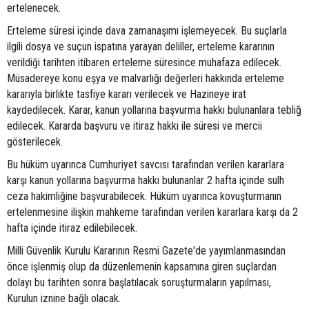
ertelenecek.
Erteleme süresi içinde dava zamanaşımı işlemeyecek. Bu suçlarla
ilgili dosya ve suçun ispatına yarayan deliller, erteleme kararının
verildiği tarihten itibaren erteleme süresince muhafaza edilecek.
Müsadereye konu eşya ve malvarlığı değerleri hakkında erteleme
kararıyla birlikte tasfiye kararı verilecek ve Hazineye irat
kaydedilecek. Karar, kanun yollarına başvurma hakkı bulunanlara tebliğ
edilecek. Kararda başvuru ve itiraz hakkı ile süresi ve mercii
gösterilecek.
Bu hüküm uyarınca Cumhuriyet savcısı tarafından verilen kararlara
karşı kanun yollarına başvurma hakkı bulunanlar 2 hafta içinde sulh
ceza hakimliğine başvurabilecek. Hüküm uyarınca kovuşturmanın
ertelenmesine ilişkin mahkeme tarafından verilen kararlara karşı da 2
hafta içinde itiraz edilebilecek.
Milli Güvenlik Kurulu Kararının Resmi Gazete'de yayımlanmasından
önce işlenmiş olup da düzenlemenin kapsamına giren suçlardan
dolayı bu tarihten sonra başlatılacak soruşturmaların yapılması,
Kurulun iznine bağlı olacak.