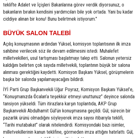
teklifte Adalet ve İçişleri Bakanlarına görev verdik diyorsunuz, o
bakanların bırakın kendisini yardımcıları bile yok ortada. Yani bu kadar
ciddiye alınan bir konu! Bunu belirtmek istiyorum."
BÜYÜK SALON TALEBİ
Açılış konuşmasının ardından Yüksel, komisyon toplantısının ilk imza
sahibine verilecek söz ile devam edilmesini istedi. Muhalefet
milletvekilleri, usul tartışması başlatmayı talep etti. Salonun yetersiz
kaldığını belirten çok sayıda milletvekili, toplantının büyük bir salona
alınması gerektiğini kaydetti. Komisyon Başkanı Yüksel, görüşmelerin
başka bir salonda yapılamayacağını bildirdi.
İYİ Parti Grup Başkanvekili Uğur Poyraz, Komisyon Başkanı Yüksel’e,
“Konuşmanızda Öcalan’a teşekkür etmeyi unuttunuz” deyince salonda
tansiyon yükseldi. Tüm itirazlara karşın toplantıda, AKP Grup
Başkanvekili Abdulhamit Gül’ün konuşmasına geçildi. Gül, sürecin bir
pazarlık ürünü olmadığını söyleyerek imza sayısı itibarıyla teklifi,
“Tarihi mutabakat” olarak nitelendirdi. Komisyondaki bazı isimler,
milletvekillerinin kanun teklifine, görmeden imza attığını hatırlattı. Gül,