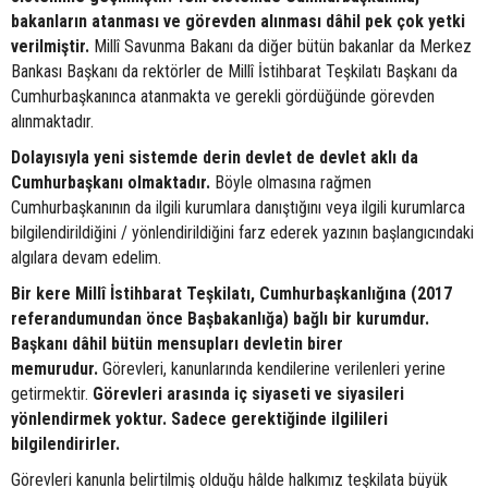
bakanların atanması ve görevden alınması dâhil pek çok yetki
verilmiştir.
Millî Savunma Bakanı da diğer bütün bakanlar da Merkez
Bankası Başkanı da rektörler de Millî İstihbarat Teşkilatı Başkanı da
Cumhurbaşkanınca atanmakta ve gerekli gördüğünde görevden
alınmaktadır.
Dolayısıyla yeni sistemde derin devlet de devlet aklı da
Cumhurbaşkanı olmaktadır.
Böyle olmasına rağmen
Cumhurbaşkanının da ilgili kurumlara danıştığını veya ilgili kurumlarca
bilgilendirildiğini / yönlendirildiğini farz ederek yazının başlangıcındaki
algılara devam edelim.
Bir kere Millî İstihbarat Teşkilatı, Cumhurbaşkanlığına (2017
referandumundan önce Başbakanlığa) bağlı bir kurumdur.
Başkanı dâhil bütün mensupları devletin birer
memurudur.
Görevleri, kanunlarında kendilerine verilenleri yerine
getirmektir.
Görevleri arasında iç siyaseti ve siyasileri
yönlendirmek yoktur. Sadece gerektiğinde ilgilileri
bilgilendirirler.
Görevleri kanunla belirtilmiş olduğu hâlde halkımız teşkilata büyük