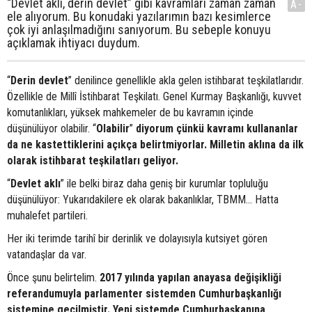
“Devlet aklı, derin devlet” gibi kavramları zaman zaman
A-
ele alıyorum. Bu konudaki yazılarımın bazı kesimlerce
çok iyi anlaşılmadığını sanıyorum. Bu sebeple konuyu
açıklamak ihtiyacı duydum.
“
Derin devlet
” denilince genellikle akla gelen istihbarat teşkilatlarıdır.
Özellikle de Millî İstihbarat Teşkilatı. Genel Kurmay Başkanlığı, kuvvet
komutanlıkları, yüksek mahkemeler de bu kavramın içinde
düşünülüyor olabilir. “
Olabilir
”
diyorum çünkü kavramı kullananlar
da ne kastettiklerini açıkça belirtmiyorlar. Milletin aklına da ilk
olarak istihbarat teşkilatları geliyor.
“
Devlet aklı
” ile belki biraz daha geniş bir kurumlar topluluğu
düşünülüyor: Yukarıdakilere ek olarak bakanlıklar, TBMM… Hatta
muhalefet partileri.
Her iki terimde tarihî bir derinlik ve dolayısıyla kutsiyet gören
vatandaşlar da var.
Önce şunu belirtelim.
2017 yılında yapılan anayasa değişikliği
referandumuyla parlamenter sistemden Cumhurbaşkanlığı
sistemine geçilmiştir. Yeni sistemde Cumhurbaşkanına,