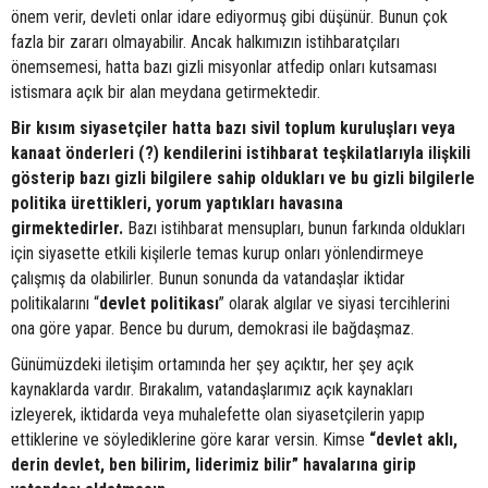
önem verir, devleti onlar idare ediyormuş gibi düşünür. Bunun çok
fazla bir zararı olmayabilir. Ancak halkımızın istihbaratçıları
önemsemesi, hatta bazı gizli misyonlar atfedip onları kutsaması
istismara açık bir alan meydana getirmektedir.
Bir kısım siyasetçiler hatta bazı sivil toplum kuruluşları veya
kanaat önderleri (?) kendilerini istihbarat teşkilatlarıyla ilişkili
gösterip bazı gizli bilgilere sahip oldukları ve bu gizli bilgilerle
politika ürettikleri, yorum yaptıkları havasına
girmektedirler.
Bazı istihbarat mensupları, bunun farkında oldukları
için siyasette etkili kişilerle temas kurup onları yönlendirmeye
çalışmış da olabilirler. Bunun sonunda da vatandaşlar iktidar
politikalarını “
devlet
politikası
” olarak algılar ve siyasi tercihlerini
ona göre yapar. Bence bu durum, demokrasi ile bağdaşmaz.
Günümüzdeki iletişim ortamında her şey açıktır, her şey açık
kaynaklarda vardır. Bırakalım, vatandaşlarımız açık kaynakları
izleyerek, iktidarda veya muhalefette olan siyasetçilerin yapıp
ettiklerine ve söylediklerine göre karar versin. Kimse
“devlet aklı,
derin devlet, ben bilirim, liderimiz bilir” havalarına girip