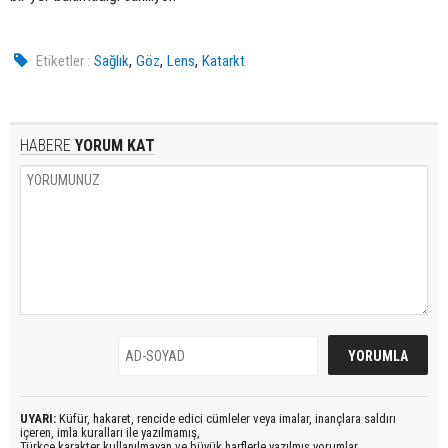
,
,
,
Etiketler :
Sağlık
Göz
Lens
Katarkt
HABERE
YORUM KAT
UYARI:
Küfür, hakaret, rencide edici cümleler veya imalar, inançlara saldırı
içeren, imla kuralları ile yazılmamış,
Türkçe karakter kullanılmayan ve büyük harflerle yazılmış yorumlar