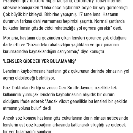
Pratisyen göz doktoru Rupal Morjaria, Optometry Today internet
sitesine konuşurken "Daha önce hiçbirimiz böyle bir şey görmemişti.
Çok büyük bir kitleydi. Birbirine yapışmış 17 tane lens. Hastanın
durumun farkına dahi varmaması hepimizi şaşırttı. Normal şartlarda
bu kadar lensin gözde ciddi rahatsızlığa yol açması gerekir" dedi.
Morjaria, hastanın da gözünden çıkan lensleri görünce şok olduğunu
ifade etti ve "Gözündeki rahatsızlığın yaşlılıktan ve göz pınarının
kurumasından kaynaklandığını sanıyormuş" diye konuştu.
'LENSLER GİDECEK YER BULAMAMIŞ'
Lenslerin kaybolmasına hastanın göz çukurunun derinde olmasının yol
açmış olabileceği belirtiliyor.
Göz Doktorları Birliği sözcüsü Ceri Smith-Jaynes, özellikle tek
kullanımlık yumuşak lenslerin kaybolmasının alışıldık bir durum
olduğunu ifade ederek "Ancak vücut genellikle bu lensleri bir şekilde
atmanın yolunu bulur" dedi.
Ancak söz konusu hastanın göz çukurlarının derin olması neticesinde
lenslerin üst göz kapağının arkasında katlanarak sıkıştığı ve gidecek
bir yer bulamadığı sanılıyor.