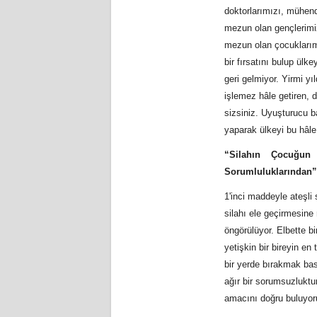
doktorlarımızı, mühend
mezun olan gençlerimiz
mezun olan çocuklarımız
bir fırsatını bulup ülk
geri gelmiyor. Yirmi y
işlemez hâle getiren,
sizsiniz. Uyuşturucu b
yaparak ülkeyi bu hâle
“Silahın Çocuğun
Sorumluluklarından”
1'inci maddeyle ateşli
silahı ele geçirmesine 
öngörülüyor. Elbette b
yetişkin bir bireyin en
bir yerde bırakmak bas
ağır bir sorumsuzluktu
amacını doğru buluyor