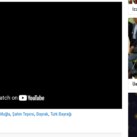
İz
Üm
,
,
,
Muğla
Şahin Tepesi
Bayrak
Türk Bayrağı