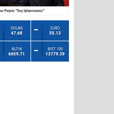
ur Poyraz ''Suç İşliyorsunuz''
DOLAR
EURO
47.68
55.13
ALTIN
BIST 100
6659.71
13779.39