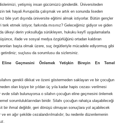
islerimizi, yetişmiş insan gücümüzü gönderdik. Üniversiteden
in tek hayali Avrupa'da çalışmak ve artık en sonunda liseden
 bile yurt dışında üniversite eğitimi almak istiyorlar. Bütün gençler
eyi terk etmek istiyor, farkında mısınız? Geleceğimiz gidiyor ve giden
ılda ülkeyi derin yoksulluğa sürükleyen, hukuku keyfî uygulamalarla
 düşünce, ifade ve sosyal medya özgürlüğünü ortadan kaldıran
aronları başta olmak üzere, suç örgütleriyle mücadele ediyormuş gibi
 getirdiniz; suçlusu da sorumlusu da sizlersiniz.
 Eline Geçmesini Önlemek Yetişkin Bireyin En Temel
 silahını gerekli dikkat ve özeni göstermeden saklayan ve bir çocuğun
neden olan kişiye bir yıldan üç yıla kadar hapis cezası verilmesi
ir evde silah bulunuyorsa o silahın çocuğun eline geçmesini önlemek
 temel sorumluluklarından biridir. Silahı çocuğun rahatça ulaşabileceği
it bir ihmal değildir, geri dönüşü olmayan sonuçlara yol açabilecek
r ve en ağır şekilde cezalandırılmalıdır; bu nedenle düzenlemenin
uz.