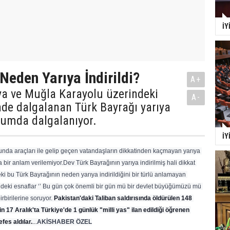
İY
Neden Yarıya İndirildi?
A+
ya ve Muğla Karayolu üzerindeki
A-
de dalgalanan Türk Bayrağı yarıya
rumda dalgalanıyor.
İY
unda araçları ile gelip geçen vatandaşların dikkatinden kaçmayan yarıya 
 bir anlam verilemiyor.Dev Türk Bayrağının yarıya indirilmiş hali dikkat 
i bu Türk Bayrağının neden yarıya indirildiğini bir türlü anlamayan 
ndeki esnaflar ‘’ Bu gün çok önemli bir gün mü bir devlet büyüğümüzü mü 
irbirilerine soruyor.
Pakistan'daki Taliban saldırısında öldürülen 148 
n 17 Aralık'ta Türkiye'de 1 günlük "milli yas" ilan edildiği öğrenen 
fes aldılar.
...
AKİSHABER ÖZEL