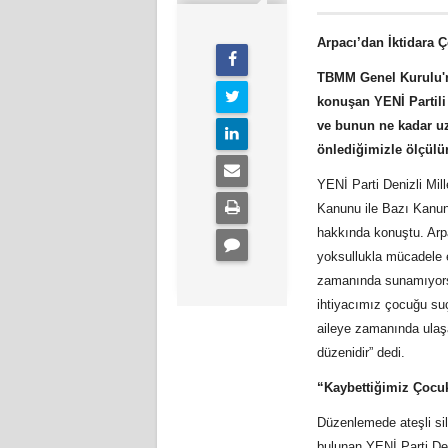
Arpacı’dan İktidara 
TBMM Genel Kurulu'n
konuşan YENİ Partili
ve bunun ne kadar uz
önlediğimizle ölçülü
YENİ Parti Denizli Mi
Kanunu ile Bazı Kanunl
hakkında konuştu. Arp
yoksullukla mücadele e
zamanında sunamıyorsa
ihtiyacımız çocuğu suç
aileye zamanında ulaşa
düzenidir” dedi.
“Kaybettiğimiz Çocuk
Düzenlemede ateşli sil
bulunan YENİ Parti Deni