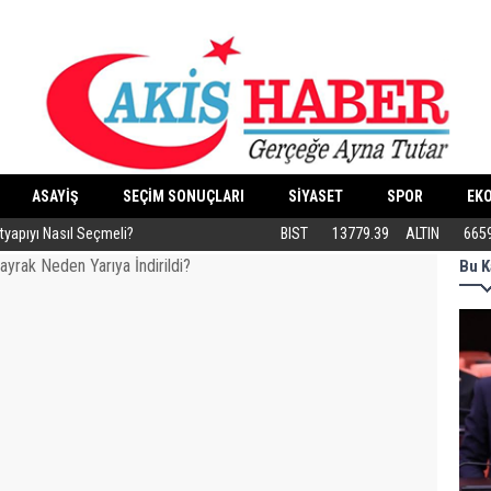
ASAYİŞ
SEÇİM SONUÇLARI
SİYASET
SPOR
EK
ltyapıyı Nasıl Seçmeli?
Eski Dolgular Ultrasonla Tespit Edilip Er
BIST
13779.39
ALTIN
665
Bu K