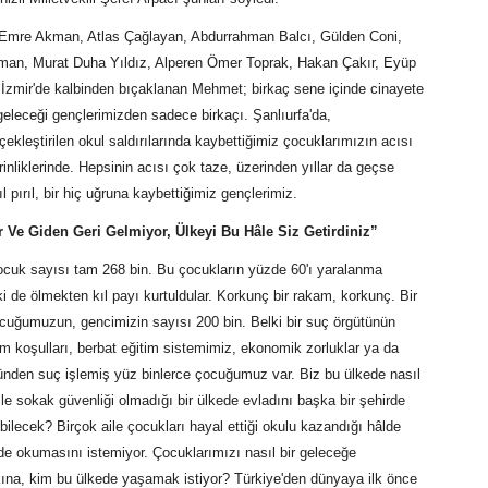
 Emre Akman, Atlas Çağlayan, Abdurrahman Balcı, Gülden Coni,
man, Murat Duha Yıldız, Alperen Ömer Toprak, Hakan Çakır, Eyüp
 İzmir'de kalbinden bıçaklanan Mehmet; birkaç sene içinde cinayete
geleceği gençlerimizden sadece birkaçı. Şanlıurfa'da,
kleştirilen okul saldırılarında kaybettiğimiz çocuklarımızın acısı
inliklerinde. Hepsinin acısı çok taze, üzerinden yıllar da geçse
pırıl, bir hiç uğruna kaybettiğimiz gençlerimiz.
 Ve Giden Geri Gelmiyor, Ülkeyi Bu Hâle Siz Getirdiniz”
ocuk sayısı tam 268 bin. Bu çocukların yüzde 60'ı yaralanma
 de ölmekten kıl payı kurtuldular. Korkunç bir rakam, korkunç. Bir
cuğumuzun, gencimizin sayısı 200 bin. Belki bir suç örgütünün
am koşulları, berbat eğitim sistemimiz, ekonomik zorluklar ya da
ünden suç işlemiş yüz binlerce çocuğumuz var. Biz bu ülkede nasıl
e sokak güvenliği olmadığı bir ülkede evladını başka bir şehirde
ilecek? Birçok aile çocukları hayal ettiği okulu kazandığı hâlde
rde okumasını istemiyor. Çocuklarımızı nasıl bir geleceğe
kına, kim bu ülkede yaşamak istiyor? Türkiye'den dünyaya ilk önce