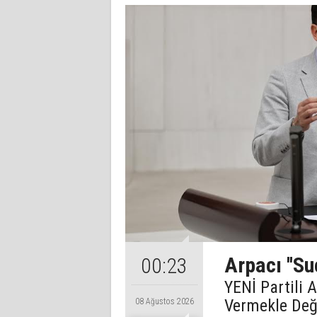
Arpacı ''Su
00:23
YENİ Partili 
Vermekle Değ
08 Ağustos 2026