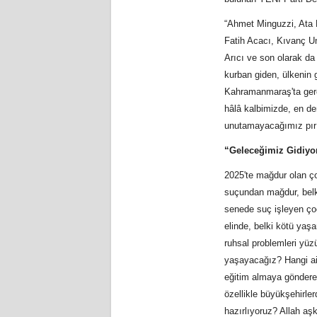
“Ahmet Minguzzi, Ata
Fatih Acacı, Kıvanç U
Arıcı ve son olarak da
kurban giden, ülkenin 
Kahramanmaraş'ta gerçe
hâlâ kalbimizde, en der
unutamayacağımız pırıl 
“Geleceğimiz Gidiyor
2025'te mağdur olan ç
suçundan mağdur, belki
senede suç işleyen ço
elinde, belki kötü yaş
ruhsal problemleri yüz
yaşayacağız? Hangi ail
eğitim almaya göndereb
özellikle büyükşehirle
hazırlıyoruz? Allah aş