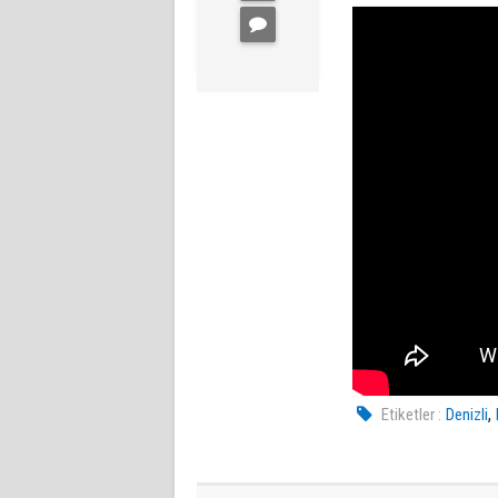
,
Etiketler :
Denizli