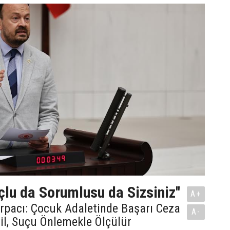
çlu da Sorumlusu da Sizsiniz''
A+
Arpacı: Çocuk Adaletinde Başarı Ceza
A-
il, Suçu Önlemekle Ölçülür