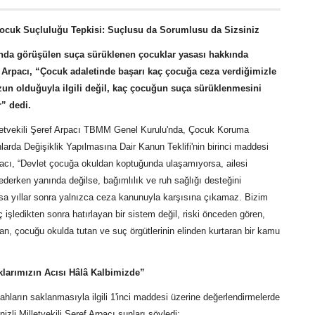
Çocuk Suçluluğu Tepkisi: Suçlusu da Sorumlusu da Sizsiniz
da görüşülen suça sürüklenen çocuklar yasası hakkında
 Arpacı, “Çocuk adaletinde başarı kaç çocuğa ceza verdiğimizle
un olduğuyla ilgili değil, kaç çocuğun suça sürüklenmesini
r” dedi.
lletvekili Şeref Arpacı TBMM Genel Kurulu'nda, Çocuk Koruma
arda Değişiklik Yapılmasına Dair Kanun Teklifi'nin birinci maddesi
acı, “Devlet çocuğa okuldan koptuğunda ulaşamıyorsa, ailesi
derken yanında değilse, bağımlılık ve ruh sağlığı desteğini
 yıllar sonra yalnızca ceza kanunuyla karşısına çıkamaz. Bizim
 işledikten sonra hatırlayan bir sistem değil, riski önceden gören,
n, çocuğu okulda tutan ve suç örgütlerinin elinden kurtaran bir kamu
larımızın Acısı Hâlâ Kalbimizde”
ahların saklanmasıyla ilgili 1'inci maddesi üzerine değerlendirmelerde
zli Milletvekili Şeref Arpacı şunları söyledi: