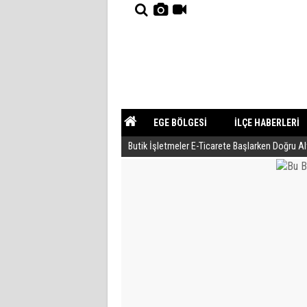
EGE BÖLGESİ
İLÇE HABERLERİ
Butik İşletmeler E-Ticarete Başlarken Doğru A
YAZARLAR
GÜNDEM