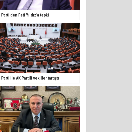
İ Parti'den Feti Yıldız'a tepki
İ Parti ile AK Partili vekiller tartıştı