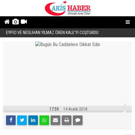
EYPİO VE NESLİHAN YILMAZ ÖREN KALE'Yİ COŞTURDU
Ö
17:59
14 Aralık 2018