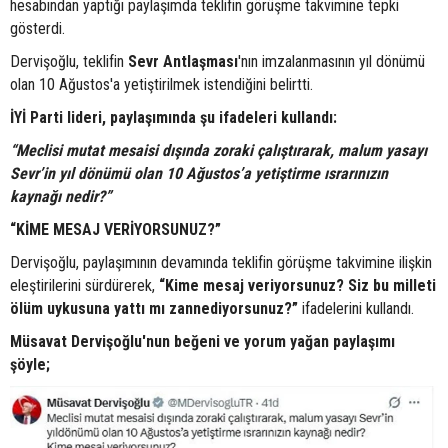
hesabından yaptığı paylaşımda teklifin görüşme takvimine tepki
gösterdi.
Dervişoğlu, teklifin
Sevr Antlaşması
'nın imzalanmasının yıl dönümü
olan 10 Ağustos'a yetiştirilmek istendiğini belirtti.
İYİ Parti lideri, paylaşımında şu ifadeleri kullandı:
“Meclisi mutat mesaisi dışında zoraki çalıştırarak, malum yasayı
Sevr’in yıl dönümü olan 10 Ağustos’a yetiştirme ısrarınızın
kaynağı nedir?”
“KİME MESAJ VERİYORSUNUZ?”
Dervişoğlu, paylaşımının devamında teklifin görüşme takvimine ilişkin
eleştirilerini sürdürerek,
“Kime mesaj veriyorsunuz? Siz bu milleti
ölüm uykusuna yattı mı zannediyorsunuz?”
ifadelerini kullandı.
Müsavat Dervişoğlu'nun beğeni ve yorum yağan paylaşımı
şöyle;