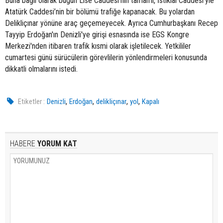
Buna bağlı olarak bugün Lise Caddesi’nin tamamı, İstiklal Caddesi’yle
Atatürk Caddesi’nin bir bölümü trafiğe kapanacak. Bu yolardan
Delikliçınar yönüne araç geçemeyecek. Ayrıca Cumhurbaşkanı Recep
Tayyip Erdoğan'ın Denizli'ye girişi esnasında ise EGS Kongre
Merkezi'nden itibaren trafik kısmi olarak işletilecek. Yetkililer
cumartesi günü sürücülerin görevlilerin yönlendirmeleri konusunda
dikkatli olmalarını istedi.
,
,
,
,
Etiketler :
Denizli
Erdoğan
delikliçınar
yol
Kapalı
HABERE
YORUM KAT