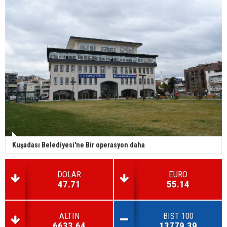
Kuşadası Belediyesi'ne Bir operasyon daha
DOLAR
EURO
47.71
55.14
ALTIN
BIST 100
6633.64
13779.39