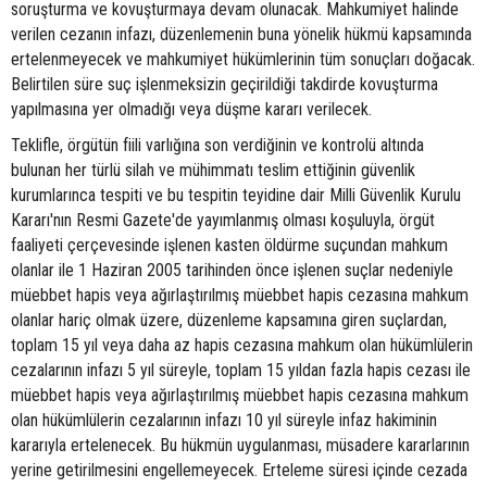
soruşturma ve kovuşturmaya devam olunacak. Mahkumiyet halinde
verilen cezanın infazı, düzenlemenin buna yönelik hükmü kapsamında
ertelenmeyecek ve mahkumiyet hükümlerinin tüm sonuçları doğacak.
Belirtilen süre suç işlenmeksizin geçirildiği takdirde kovuşturma
yapılmasına yer olmadığı veya düşme kararı verilecek.
Teklifle, örgütün fiili varlığına son verdiğinin ve kontrolü altında
bulunan her türlü silah ve mühimmatı teslim ettiğinin güvenlik
kurumlarınca tespiti ve bu tespitin teyidine dair Milli Güvenlik Kurulu
Kararı'nın Resmi Gazete'de yayımlanmış olması koşuluyla, örgüt
faaliyeti çerçevesinde işlenen kasten öldürme suçundan mahkum
olanlar ile 1 Haziran 2005 tarihinden önce işlenen suçlar nedeniyle
müebbet hapis veya ağırlaştırılmış müebbet hapis cezasına mahkum
olanlar hariç olmak üzere, düzenleme kapsamına giren suçlardan,
toplam 15 yıl veya daha az hapis cezasına mahkum olan hükümlülerin
cezalarının infazı 5 yıl süreyle, toplam 15 yıldan fazla hapis cezası ile
müebbet hapis veya ağırlaştırılmış müebbet hapis cezasına mahkum
olan hükümlülerin cezalarının infazı 10 yıl süreyle infaz hakiminin
kararıyla ertelenecek. Bu hükmün uygulanması, müsadere kararlarının
yerine getirilmesini engellemeyecek. Erteleme süresi içinde cezada