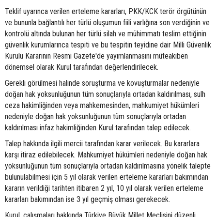
Teklif uyarınca verilen erteleme kararları, PKK/KCK terör örgütünün
ve bununla bağlantılı her türlü oluşumun fiili varlığına son verdiğinin ve
kontrolü altında bulunan her türlü silah ve mühimmatı teslim ettiğinin
güvenlik kurumlarınca tespiti ve bu tespitin teyidine dair Milli Güvenlik
Kurulu Kararının Resmi Gazete'de yayımlanmasını müteakiben
dönemsel olarak Kurul tarafından değerlendirilecek.
Gerekli görülmesi halinde soruşturma ve kovuşturmalar nedeniyle
doğan hak yoksunluğunun tüm sonuçlarıyla ortadan kaldırılması, sulh
ceza hakimliğinden veya mahkemesinden, mahkumiyet hükümleri
nedeniyle doğan hak yoksunluğunun tüm sonuçlarıyla ortadan
kaldırılması infaz hakimliğinden Kurul tarafından talep edilecek.
Talep hakkında ilgili mercii tarafından karar verilecek. Bu kararlara
karşı itiraz edilebilecek. Mahkumiyet hükümleri nedeniyle doğan hak
yoksunluğunun tüm sonuçlarıyla ortadan kaldırılmasına yönelik talepte
bulunulabilmesi için 5 yıl olarak verilen erteleme kararları bakımından
kararın verildiği tarihten itibaren 2 yıl, 10 yıl olarak verilen erteleme
kararları bakımından ise 3 yıl geçmiş olması gerekecek.
Kurul, çalışmaları hakkında Türkiye Büyük Millet Meclisini düzenli