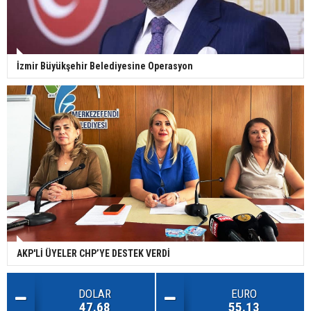
İzmir Büyükşehir Belediyesine Operasyon
AKP'Lİ ÜYELER CHP’YE DESTEK VERDİ
DOLAR
EURO
47.68
55.13