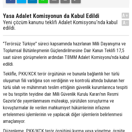
Yasa Adalet Komisyonun da Kabul Edildi
A+
Yeni çözüm kanunu teklifi Adalet Komisyonu'nda kabul
A-
edildi.
"Terörsüz Türkiye" süreci kapsamında hazırlanan Milli Dayanışma ve
Toplumsal Bütünleşmenin Güçlendirilmesine Dair Kanun Teklifi 17,5
saat süren görüşmelerin ardından TBMM Adalet Komisyonu'nda kabul
edildi.
Teklifle, PKK/KCK terör örgütünün ve bununla bağlantılı her türlü
oluşumun fiili varlığına son verdiğinin ve kontrolü altında bulunan her
türlü silah ve mühimmatı teslim ettiğinin güvenlik kurumlarınca tespiti
ve bu tespitin teyidine dair Milli Güvenlik Kurulu Kararı'nın Resmi
Gazete'de yayımlanmasını müteakip, yürütülen soruşturma ve
kovuşturmalar ile verilen mahkumiyet hükümlerinin infazının
ertelenmesi işlemlerinin ve yapılacak diğer işlemlerin belirlenmesi
amaçlanıyor.
Düzenleme, PKK/KCK terör örgütünü kurma veya yönetme, örgüte