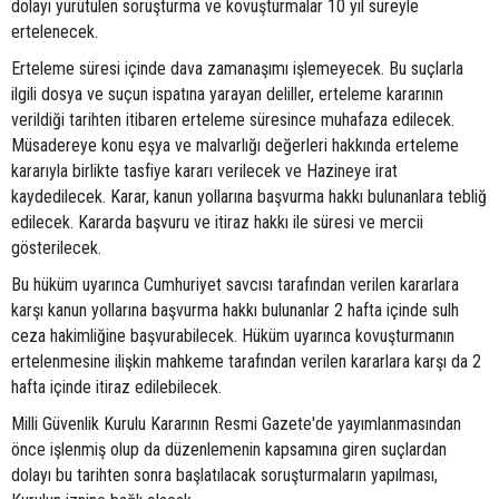
dolayı yürütülen soruşturma ve kovuşturmalar 10 yıl süreyle
ertelenecek.
Erteleme süresi içinde dava zamanaşımı işlemeyecek. Bu suçlarla
ilgili dosya ve suçun ispatına yarayan deliller, erteleme kararının
verildiği tarihten itibaren erteleme süresince muhafaza edilecek.
Müsadereye konu eşya ve malvarlığı değerleri hakkında erteleme
kararıyla birlikte tasfiye kararı verilecek ve Hazineye irat
kaydedilecek. Karar, kanun yollarına başvurma hakkı bulunanlara tebliğ
edilecek. Kararda başvuru ve itiraz hakkı ile süresi ve mercii
gösterilecek.
Bu hüküm uyarınca Cumhuriyet savcısı tarafından verilen kararlara
karşı kanun yollarına başvurma hakkı bulunanlar 2 hafta içinde sulh
ceza hakimliğine başvurabilecek. Hüküm uyarınca kovuşturmanın
ertelenmesine ilişkin mahkeme tarafından verilen kararlara karşı da 2
hafta içinde itiraz edilebilecek.
Milli Güvenlik Kurulu Kararının Resmi Gazete'de yayımlanmasından
önce işlenmiş olup da düzenlemenin kapsamına giren suçlardan
dolayı bu tarihten sonra başlatılacak soruşturmaların yapılması,