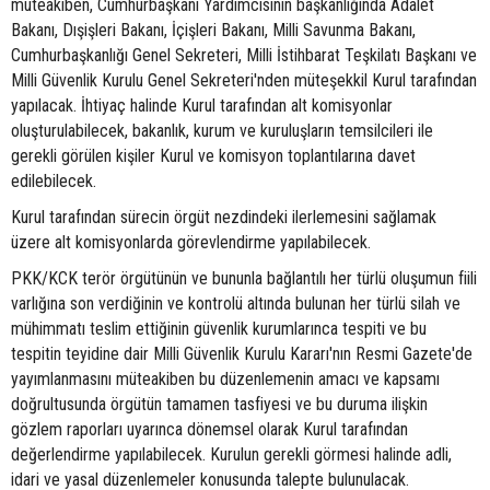
müteakiben, Cumhurbaşkanı Yardımcısının başkanlığında Adalet
Bakanı, Dışişleri Bakanı, İçişleri Bakanı, Milli Savunma Bakanı,
Cumhurbaşkanlığı Genel Sekreteri, Milli İstihbarat Teşkilatı Başkanı ve
Milli Güvenlik Kurulu Genel Sekreteri'nden müteşekkil Kurul tarafından
yapılacak. İhtiyaç halinde Kurul tarafından alt komisyonlar
oluşturulabilecek, bakanlık, kurum ve kuruluşların temsilcileri ile
gerekli görülen kişiler Kurul ve komisyon toplantılarına davet
edilebilecek.
Kurul tarafından sürecin örgüt nezdindeki ilerlemesini sağlamak
üzere alt komisyonlarda görevlendirme yapılabilecek.
PKK/KCK terör örgütünün ve bununla bağlantılı her türlü oluşumun fiili
varlığına son verdiğinin ve kontrolü altında bulunan her türlü silah ve
mühimmatı teslim ettiğinin güvenlik kurumlarınca tespiti ve bu
tespitin teyidine dair Milli Güvenlik Kurulu Kararı'nın Resmi Gazete'de
yayımlanmasını müteakiben bu düzenlemenin amacı ve kapsamı
doğrultusunda örgütün tamamen tasfiyesi ve bu duruma ilişkin
gözlem raporları uyarınca dönemsel olarak Kurul tarafından
değerlendirme yapılabilecek. Kurulun gerekli görmesi halinde adli,
idari ve yasal düzenlemeler konusunda talepte bulunulacak.