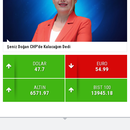
Şeniz Doğan CHP'de Kalacağım Dedi
DOLAR
EURO
47.7
54.99
ALTIN
BIST 100
6571.97
13945.18