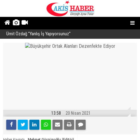
Ümit Özdağ ''Yanlış İş Yapıyorsunuz''
B
13:58
20 Nisan 2021
Mehmet Görgünoğlu (Editör)
Haber Kaynağı