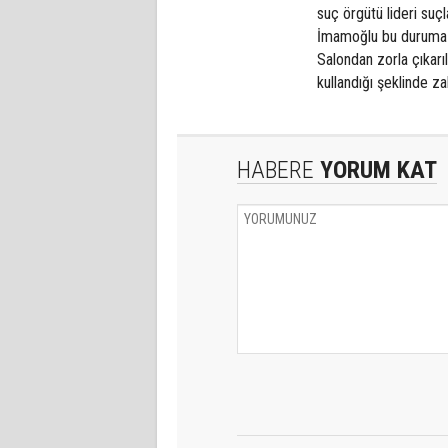
suç örgütü lideri su
İmamoğlu bu duruma t
Salondan zorla çıkar
kullandığı şeklinde za
HABERE
YORUM KAT