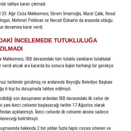
nde tahliye kararı çıkmadı.
l 33. Ağır Ceza Mahkemesi; Ekrem İmamoğlu, Murat Çalık, Resul
ngun, Mehmet Pehlivan ve Necati Özkan’ın da arasında olduğu
un devamına karar verdi.
NDAKİ İNCELEMEDE TUTUKLULUĞA
ZILMADI
a Mahkemesi, İBB davasındaki tüm tutuklu sanıkların tutukluluk
r verdi ancak ara kararda bu sonuca ilişkin herhangi bir gerekçe
z tarihinde görülmüş ve aralarında Beyoğlu Belediye Başkanı
ğu 6 kişi bu duruşmada tahliye edilmişti.
 edildiği son duruşmanın ardından İBB davasındaki ilk celse de
ki yani ikinci celsenin başlayacağı tarihin 17 Ağustos olarak
ndan açıklanmıştı. İkinci celsede ilk celsenin aksine sadece
nleneceği belirtilmişti.
uşmasında hakkında 2 bin yıldan fazla hapis cezası istenen ve