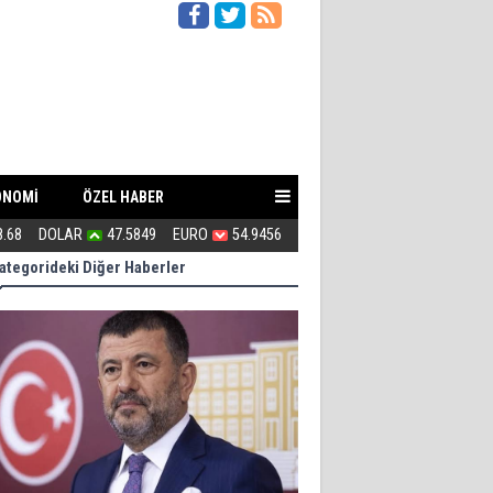
ONOMİ
ÖZEL HABER
8.68
DOLAR
47.5849
EURO
54.9456
Çete Lideri Gibi Davranan Vali!
ategorideki Diğer Haberler