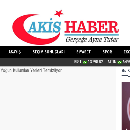
ASAYİŞ
SEÇİM SONUÇLARI
SİYASET
SPOR
EK
PKK silah bırakır mı?
BIST
13798.82
ALTIN
649
Bu K