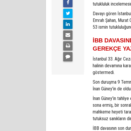
tutukluluk incelemesi
Davayı gören İstanbu
Emrah Şahan, Murat O
53 ismin tutukluluğun
İBB DAVASI
GEREKÇE YA
İstanbul 33. Ağır Cez
halinin devamına kara
göstermedi.
Son duruşma 9 Temmu
İnan Güney'in de oldu
İnan Güney'in tahliye
sona ermiş, bir sonra
mahkeme heyeti tarafı
tutuksuz sanıkların di
İBB davasının son dur