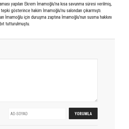
çlaması yapılan Ekrem İmamoğlu'na kısa savunma süresi verilmiş,
epki gösterince hakim İmamoğlu'nu salondan çıkarmıştı.
ılan İmamoğlu için duruşma zaptına İmamoğlu'nun susma hakkını
bıt tutturulmuştu.