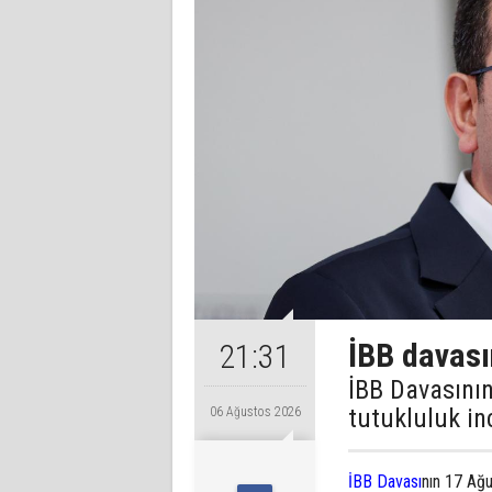
İBB davası
21:31
İBB Davasının
tutukluluk in
06 Ağustos 2026
İBB Davası
nın 17 Ağu