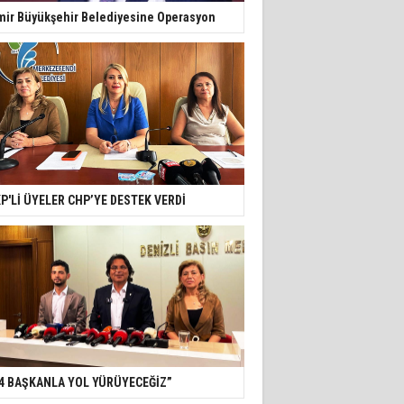
mir Büyükşehir Belediyesine Operasyon
P'Lİ ÜYELER CHP’YE DESTEK VERDİ
4 BAŞKANLA YOL YÜRÜYECEĞİZ”