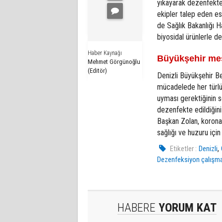
yıkayarak dezenfekte 
ekipler talep eden es
de Sağlık Bakanlığı Ha
biyosidal ürünlerle d
Haber Kaynağı
Büyükşehir me
Mehmet Görgünoğlu
(Editör)
Denizli Büyükşehir Be
mücadelede her türlü t
uyması gerektiğinin 
dezenfekte edildiğini 
Başkan Zolan, koron
sağlığı ve huzuru için 
,
Etiketler :
Denizli
Dezenfeksiyon çalışm
HABERE
YORUM KAT