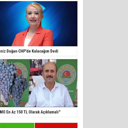
niz Doğan CHP'de Kalacağım Dedi
TMO En Az 150 TL Olarak Açıklamalı''