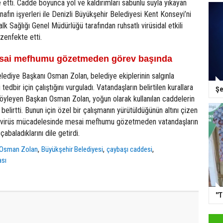
etti. Cadde boyunca yol ve kaldırımları sabunlu suyla yıkayan
nafın işyerleri ile Denizli Büyükşehir Belediyesi Kent Konseyi’ni
lk Sağlığı Genel Müdürlüğü tarafından ruhsatlı virüsidal etkili
ezenfekte etti.
sai mefhumu gözetmeden görev başında
lediye Başkanı Osman Zolan, belediye ekiplerinin salgınla
edbir için çalıştığını vurguladı. Vatandaşların belirtilen kurallara
Şe
söyleyen Başkan Osman Zolan, yoğun olarak kullanılan caddelerin
belirtti. Bunun için özel bir çalışmanın yürütüldüğünün altını çizen
avirüs mücadelesinde mesai mefhumu gözetmeden vatandaşların
çabaladıklarını dile getirdi.
,
,
,
Osman Zolan
Büyükşehir Belediyesi
çaybaşı caddesi
ası
''