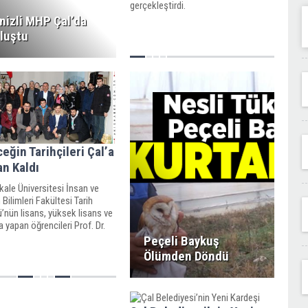
gerçekleştirdi.
nizli MHP Çal’da
luştu
eğin Tarihçileri Çal’a
n Kaldı
ale Üniversitesi İnsan ve
Bilimleri Fakültesi Tarih
nün lisans, yüksek lisans ve
 yapan öğrencileri Prof. Dr.
ılıç başkanlığında Çal’a
Peçeli Baykuş
gezi düzenledi.
Ölümden Döndü