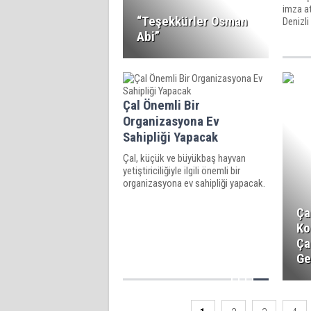
imza a
“Teşekkürler Osman
Denizli
yarattı.
Abi”
Çal Önemli Bir
Organizasyona Ev
Sahipliği Yapacak
Çal, küçük ve büyükbaş hayvan
yetiştiriciliğiyle ilgili önemli bir
organizasyona ev sahipliği yapacak.
Ça
Ko
Ça
Ge