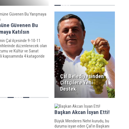
üne Güvenen Bu
maya Katılsın
’nin Çal ilçesinde 9-10-11
arihlerinde düzenlenecek olan
umu ve Kültür ve Sanat
ali kapsamında 4 katagoride
 üzüm” yarışması
enecek.
Çal Belediyesinden
Çiftçilere Yeni
Destek
Başkan Akcan İsyan Etti!
Büyük Menderes Nehri kurudu, bu
duruma isyan eden Çal’ın Başkanı