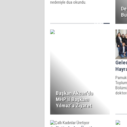
nedeniyle dua okundu.
De
Bu
Gelec
Hayra
Pamukk
Toplum 
Bölümü’
Başkan Akcan’da
doktora
Yusuf K
MHP İl Başkanı
teknik 
Yılmaz’a Ziyaret