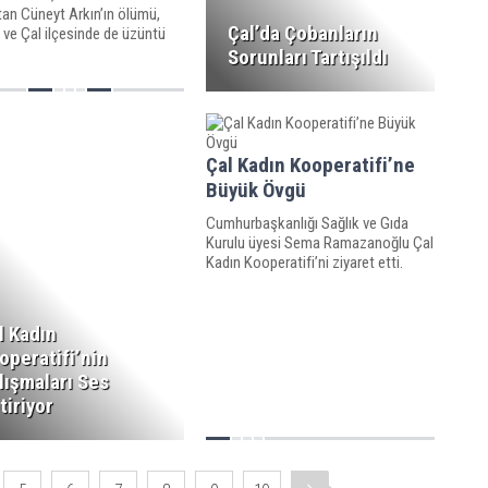
tan Cüneyt Arkın’ın ölümü,
Çal’da Çobanların
 ve Çal ilçesinde de üzüntü
Sorunları Tartışıldı
Çal Kadın Kooperatifi’ne
Büyük Övgü
Cumhurbaşkanlığı Sağlık ve Gıda
Kurulu üyesi Sema Ramazanoğlu Çal
Kadın Kooperatifi’ni ziyaret etti.
l Kadın
operatifi’nin
lışmaları Ses
tiriyor