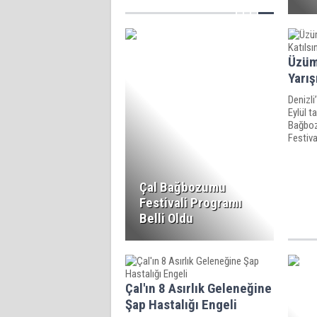
Üzüm
Yarış
Denizli
Eylül t
Bağboz
Festiv
“En iyi
düzenl
Çal Bağbozumu
Festivali Programı
Belli Oldu
Çal'ın 8 Asırlık Geleneğine
Şap Hastalığı Engeli