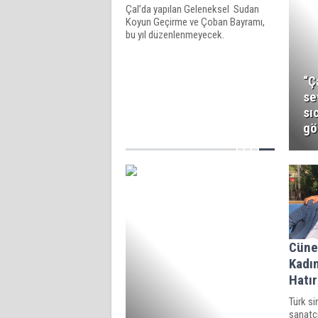
Çal’da yapılan Geleneksel Sudan
Koyun Geçirme ve Çoban Bayramı,
bu yıl düzenlenmeyecek.
“Ç
se
sı
gö
Cüney
Kadın
Hatı
Türk s
sanatçı