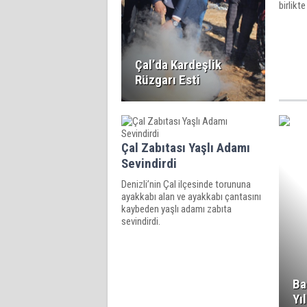
birlikt
Çal’da Kardeşlik
Rüzgarı Esti
Çal Zabıtası Yaşlı Adamı
Sevindirdi
Denizli’nin Çal ilçesinde torununa
ayakkabı alan ve ayakkabı çantasını
kaybeden yaşlı adamı zabıta
sevindirdi.
Ba
Yı