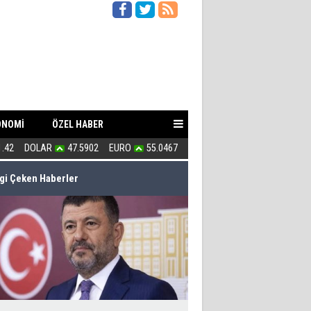
ONOMİ
ÖZEL HABER
n zayıf?
1.42
DOLAR
47.5902
EURO
55.0467
154 kaçak villa ile 3 milyarlık ra
lgi Çeken Haberler