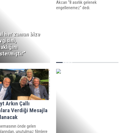
Akcan “8 asırlık gelenek
engellenemez” dedi.
al her zaman bize
vgisini,
caklığını
stermiştir”
t Arkın Çallı
lara Verdiği Mesajla
rlanacak
inemasının önde gelen
larından, unutulmaz filmlere