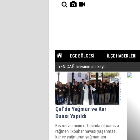
EGE BÖLGESİ
İLÇE HABERLERİ
YENİÇAĞ ailesinin acı kaybı
YAZARLAR
GÜNDEM
Çal’da Yağmur ve Kar
Duası Yapıldı
Kış mevsiminin ortasında olmamıza
rağmen ilkbahar havası yaşanması,
kar ve yağmurun yağmaması