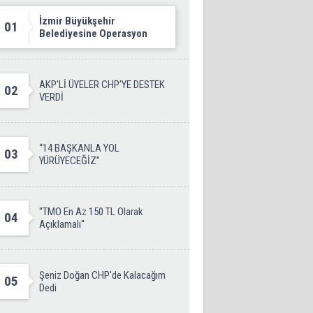
İzmir Büyükşehir
01
Belediyesine Operasyon
AKP'Lİ ÜYELER CHP’YE DESTEK
02
VERDİ
“14 BAŞKANLA YOL
03
YÜRÜYECEĞİZ”
''TMO En Az 150 TL Olarak
04
Açıklamalı''
Şeniz Doğan CHP'de Kalacağım
05
Dedi