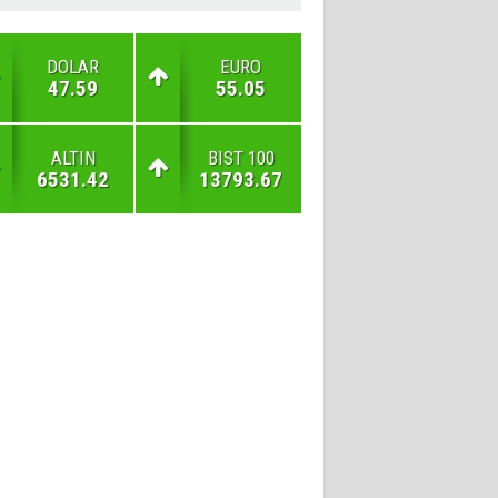
DOLAR
EURO
47.59
55.05
ALTIN
BIST 100
6531.42
13793.67