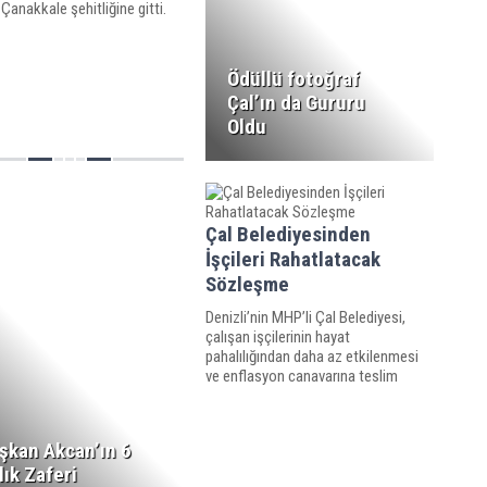
e Çanakkale şehitliğine gitti.
Ödüllü fotoğraf
Çal’ın da Gururu
Oldu
Çal Belediyesinden
İşçileri Rahatlatacak
Sözleşme
Denizli’nin MHP’li Çal Belediyesi,
çalışan işçilerinin hayat
pahalılığından daha az etkilenmesi
ve enflasyon canavarına teslim
olmamaları adına, en düşük işçi
maaşının 9 bin TL olması için karar
alıp yetkili sendikayla sözleşme
şkan Akcan’ın 6
imzaladı.
llık Zaferi