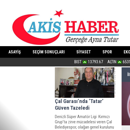
ASAYİŞ
SEÇİM SONUÇLARI
SİYASET
SPOR
EK
“Dindar/muhafazakâr”ların ahlakı nede
BIST
13793.67
ALTIN
653
İ
Çal Garası’nda ‘Tatar’
Güven Tazeledi
Denizli Süper Amatör Ligi Kırmızı
Grup’ta zirve mücadelesi veren Çal
Belediyespor, olağan genel kurulunu