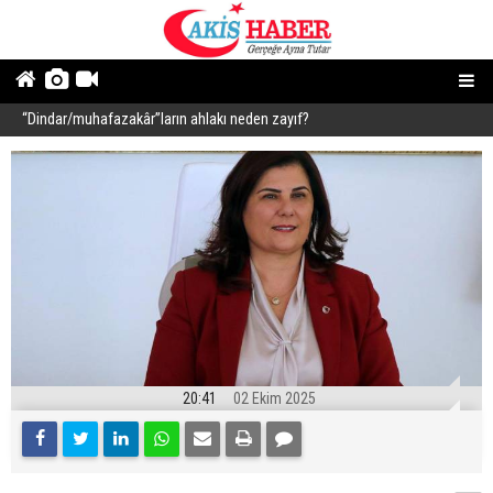
“Dindar/muhafazakâr”ların ahlakı neden zayıf?
1
20:41
02 Ekim 2025