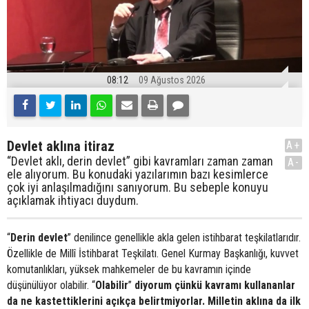
08:12
09 Ağustos 2026
Devlet aklına itiraz
A+
“Devlet aklı, derin devlet” gibi kavramları zaman zaman
A-
ele alıyorum. Bu konudaki yazılarımın bazı kesimlerce
çok iyi anlaşılmadığını sanıyorum. Bu sebeple konuyu
açıklamak ihtiyacı duydum.
“
Derin devlet
” denilince genellikle akla gelen istihbarat teşkilatlarıdır.
Özellikle de Millî İstihbarat Teşkilatı. Genel Kurmay Başkanlığı, kuvvet
komutanlıkları, yüksek mahkemeler de bu kavramın içinde
düşünülüyor olabilir. “
Olabilir
”
diyorum çünkü kavramı kullananlar
da ne kastettiklerini açıkça belirtmiyorlar. Milletin aklına da ilk