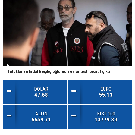
Tutuklanan Erdal Beşikçioğlu’nun esrar testi pozitif çıktı
DOLAR
EURO
47.68
55.13
ALTIN
BIST 100
6659.71
13779.39