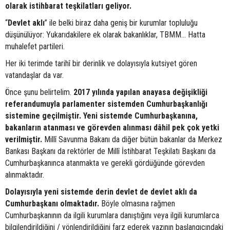
olarak istihbarat teşkilatları geliyor.
“
Devlet aklı
” ile belki biraz daha geniş bir kurumlar topluluğu
düşünülüyor: Yukarıdakilere ek olarak bakanlıklar, TBMM… Hatta
muhalefet partileri.
Her iki terimde tarihî bir derinlik ve dolayısıyla kutsiyet gören
vatandaşlar da var.
Önce şunu belirtelim.
2017 yılında yapılan anayasa değişikliği
referandumuyla parlamenter sistemden Cumhurbaşkanlığı
sistemine geçilmiştir. Yeni sistemde Cumhurbaşkanına,
bakanların atanması ve görevden alınması dâhil pek çok yetki
verilmiştir.
Millî Savunma Bakanı da diğer bütün bakanlar da Merkez
Bankası Başkanı da rektörler de Millî İstihbarat Teşkilatı Başkanı da
Cumhurbaşkanınca atanmakta ve gerekli gördüğünde görevden
alınmaktadır.
Dolayısıyla yeni sistemde derin devlet de devlet aklı da
Cumhurbaşkanı olmaktadır.
Böyle olmasına rağmen
Cumhurbaşkanının da ilgili kurumlara danıştığını veya ilgili kurumlarca
bilgilendirildiğini / yönlendirildiğini farz ederek yazının başlangıcındaki