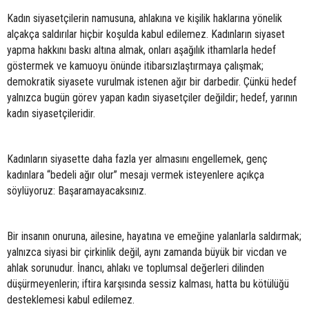
Kadın siyasetçilerin namusuna, ahlakına ve kişilik haklarına yönelik
alçakça saldırılar hiçbir koşulda kabul edilemez. Kadınların siyaset
yapma hakkını baskı altına almak, onları aşağılık ithamlarla hedef
göstermek ve kamuoyu önünde itibarsızlaştırmaya çalışmak;
demokratik siyasete vurulmak istenen ağır bir darbedir. Çünkü hedef
yalnızca bugün görev yapan kadın siyasetçiler değildir; hedef, yarının
kadın siyasetçileridir.
Kadınların siyasette daha fazla yer almasını engellemek, genç
kadınlara “bedeli ağır olur” mesajı vermek isteyenlere açıkça
söylüyoruz: Başaramayacaksınız.
Bir insanın onuruna, ailesine, hayatına ve emeğine yalanlarla saldırmak;
yalnızca siyasi bir çirkinlik değil, aynı zamanda büyük bir vicdan ve
ahlak sorunudur. İnancı, ahlakı ve toplumsal değerleri dilinden
düşürmeyenlerin; iftira karşısında sessiz kalması, hatta bu kötülüğü
desteklemesi kabul edilemez.