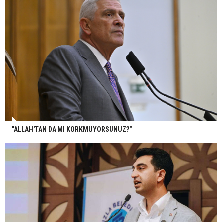
"ALLAH'TAN DA MI KORKMUYORSUNUZ?"