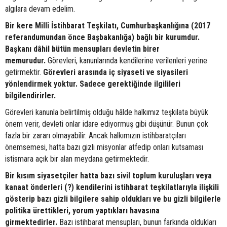
algılara devam edelim.
Bir kere Millî İstihbarat Teşkilatı, Cumhurbaşkanlığına (2017
referandumundan önce Başbakanlığa) bağlı bir kurumdur.
Başkanı dâhil bütün mensupları devletin birer
memurudur.
Görevleri, kanunlarında kendilerine verilenleri yerine
getirmektir.
Görevleri arasında iç siyaseti ve siyasileri
yönlendirmek yoktur. Sadece gerektiğinde ilgilileri
bilgilendirirler.
Görevleri kanunla belirtilmiş olduğu hâlde halkımız teşkilata büyük
önem verir, devleti onlar idare ediyormuş gibi düşünür. Bunun çok
fazla bir zararı olmayabilir. Ancak halkımızın istihbaratçıları
önemsemesi, hatta bazı gizli misyonlar atfedip onları kutsaması
istismara açık bir alan meydana getirmektedir.
Bir kısım siyasetçiler hatta bazı sivil toplum kuruluşları veya
kanaat önderleri (?) kendilerini istihbarat teşkilatlarıyla ilişkili
gösterip bazı gizli bilgilere sahip oldukları ve bu gizli bilgilerle
politika ürettikleri, yorum yaptıkları havasına
girmektedirler.
Bazı istihbarat mensupları, bunun farkında oldukları