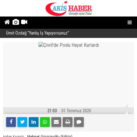
Ümit Özdağ ''Yanlış İş Yapıyorsunuz''
B
21:03
01 Temmuz 2020
Mehmet Görgünoğlu (Editör)
Haber Kaynağı