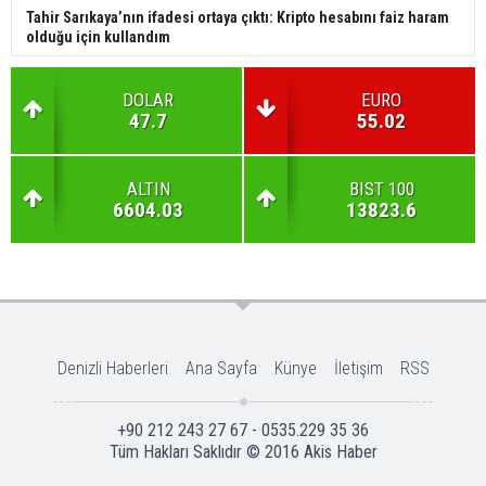
Tahir Sarıkaya’nın ifadesi ortaya çıktı: Kripto hesabını faiz haram
olduğu için kullandım
DOLAR
EURO
47.7
55.02
ALTIN
BIST 100
6604.03
13823.6
Denizli Haberleri
Ana Sayfa
Künye
İletişim
RSS
+90 212 243 27 67 - 0535.229 35 36
Tüm Hakları Saklıdır © 2016
Akis Haber