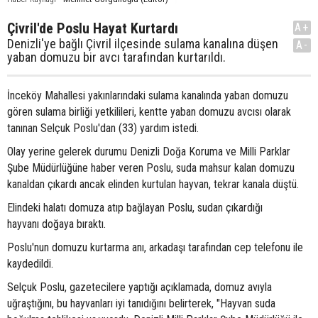
Çivril'de Poslu Hayat Kurtardı
A+
Denizli'ye bağlı Çivril ilçesinde sulama kanalına düşen
A-
yaban domuzu bir avcı tarafından kurtarıldı.
İnceköy Mahallesi yakınlarındaki sulama kanalında yaban domuzu
gören sulama birliği yetkilileri, kentte yaban domuzu avcısı olarak
tanınan Selçuk Poslu'dan (33) yardım istedi.
Olay yerine gelerek durumu Denizli Doğa Koruma ve Milli Parklar
Şube Müdürlüğüne haber veren Poslu, suda mahsur kalan domuzu
kanaldan çıkardı ancak elinden kurtulan hayvan, tekrar kanala düştü.
Elindeki halatı domuza atıp bağlayan Poslu, sudan çıkardığı
hayvanı doğaya bıraktı.
Poslu'nun domuzu kurtarma anı, arkadaşı tarafından cep telefonu ile
kaydedildi.
Selçuk Poslu, gazetecilere yaptığı açıklamada, domuz avıyla
uğraştığını, bu hayvanları iyi tanıdığını belirterek, "Hayvan suda