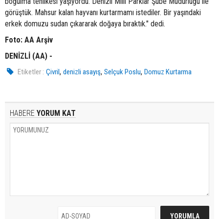
boğulma tehlikesi yaşıyordu. Denizli Milli Parklar Şube Müdürlüğü ile
görüştük. Mahsur kalan hayvanı kurtarmamı istediler. Bir yaşındaki
erkek domuzu sudan çıkararak doğaya bıraktık." dedi.
Foto: AA Arşiv
DENİZLİ (AA) -
,
,
,
Etiketler :
Çivril
denizli asayış
Selçuk Poslu
Domuz Kurtarma
HABERE
YORUM KAT