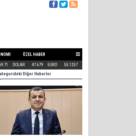
ONOMİ
ÖZEL HABER
itilebilir mi?
59.71
DOLAR
47.679
EURO
55.1257
Kuşadası Belediyesi'ne Bir ope
ategorideki Diğer Haberler