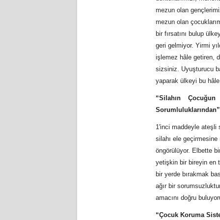
mezun olan gençlerimiz
mezun olan çocuklarımız
bir fırsatını bulup ülk
geri gelmiyor. Yirmi y
işlemez hâle getiren,
sizsiniz. Uyuşturucu b
yaparak ülkeyi bu hâle
“Silahın Çocuğun
Sorumluluklarından”
1'inci maddeyle ateşli
silahı ele geçirmesine 
öngörülüyor. Elbette b
yetişkin bir bireyin en
bir yerde bırakmak bas
ağır bir sorumsuzluktu
amacını doğru buluyor
“Çocuk Koruma Sist