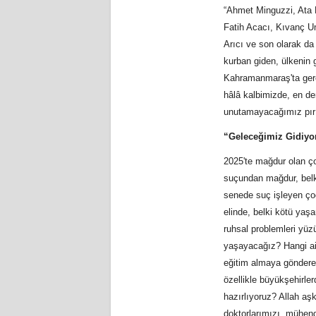
“Ahmet Minguzzi, Ata
Fatih Acacı, Kıvanç U
Arıcı ve son olarak da
kurban giden, ülkenin 
Kahramanmaraş'ta gerçe
hâlâ kalbimizde, en der
unutamayacağımız pırıl 
“Geleceğimiz Gidiyor
2025'te mağdur olan ç
suçundan mağdur, belki
senede suç işleyen ço
elinde, belki kötü yaş
ruhsal problemleri yüz
yaşayacağız? Hangi ail
eğitim almaya göndereb
özellikle büyükşehirle
hazırlıyoruz? Allah aş
doktorlarımızı, mühend