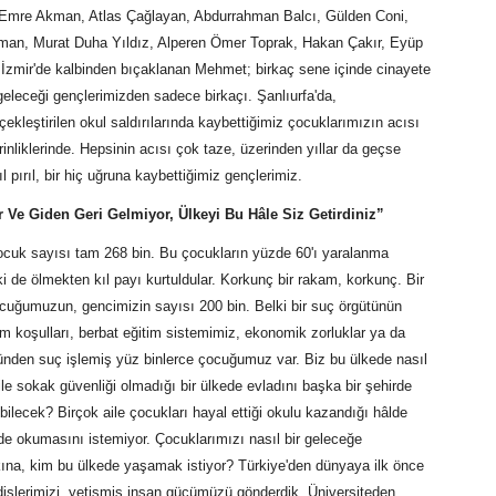
 Emre Akman, Atlas Çağlayan, Abdurrahman Balcı, Gülden Coni,
man, Murat Duha Yıldız, Alperen Ömer Toprak, Hakan Çakır, Eyüp
 İzmir'de kalbinden bıçaklanan Mehmet; birkaç sene içinde cinayete
geleceği gençlerimizden sadece birkaçı. Şanlıurfa'da,
kleştirilen okul saldırılarında kaybettiğimiz çocuklarımızın acısı
inliklerinde. Hepsinin acısı çok taze, üzerinden yıllar da geçse
pırıl, bir hiç uğruna kaybettiğimiz gençlerimiz.
 Ve Giden Geri Gelmiyor, Ülkeyi Bu Hâle Siz Getirdiniz”
ocuk sayısı tam 268 bin. Bu çocukların yüzde 60'ı yaralanma
 de ölmekten kıl payı kurtuldular. Korkunç bir rakam, korkunç. Bir
cuğumuzun, gencimizin sayısı 200 bin. Belki bir suç örgütünün
am koşulları, berbat eğitim sistemimiz, ekonomik zorluklar ya da
ünden suç işlemiş yüz binlerce çocuğumuz var. Biz bu ülkede nasıl
e sokak güvenliği olmadığı bir ülkede evladını başka bir şehirde
ilecek? Birçok aile çocukları hayal ettiği okulu kazandığı hâlde
rde okumasını istemiyor. Çocuklarımızı nasıl bir geleceğe
kına, kim bu ülkede yaşamak istiyor? Türkiye'den dünyaya ilk önce
islerimizi, yetişmiş insan gücümüzü gönderdik. Üniversiteden