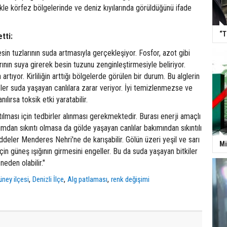
likle körfez bölgelerinde ve deniz kıyılarında görüldüğünü ifade
“T
etti:
sin tuzlarının suda artmasıyla gerçekleşiyor. Fosfor, azot gibi
rının suya girerek besin tuzunu zenginleştirmesiyle beliriyor.
 artıyor. Kirliliğin arttığı bölgelerde görülen bir durum. Bu alglerin
ler suda yaşayan canlılara zarar veriyor. İyi temizlenmezse ve
ılırsa toksik etki yaratabilir.
tılması için tedbirler alınması gerekmektedir. Burası enerji amaçlı
akımdan sıkıntı olmasa da gölde yaşayan canlılar bakımından sıkıntılı
deler Menderes Nehri'ne de karışabilir. Gölün üzeri yeşil ve sarı
Mi
çin güneş ışığının girmesini engeller. Bu da suda yaşayan bitkiler
neden olabilir."
,
,
,
ney ilçesi
Denizli İlçe
Alg patlaması
renk değişimi