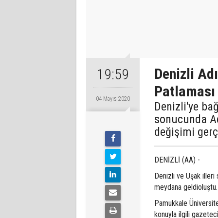
Denizli Ad
19:59
Patlaması
04 Mayıs 2020
Denizli'ye ba
sonucunda Ad
değişimi gerç
DENİZLİ (AA) -
Denizli ve Uşak illeri
meydana geldioluştu
Pamukkale Üniversite
konuyla ilgili gazete