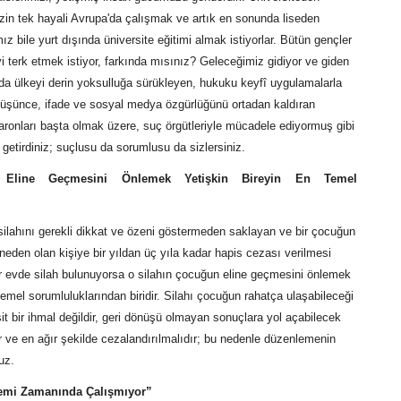
in tek hayali Avrupa'da çalışmak ve artık en sonunda liseden
 bile yurt dışında üniversite eğitimi almak istiyorlar. Bütün gençler
eyi terk etmek istiyor, farkında mısınız? Geleceğimiz gidiyor ve giden
ılda ülkeyi derin yoksulluğa sürükleyen, hukuku keyfî uygulamalarla
 düşünce, ifade ve sosyal medya özgürlüğünü ortadan kaldıran
aronları başta olmak üzere, suç örgütleriyle mücadele ediyormuş gibi
 getirdiniz; suçlusu da sorumlusu da sizlersiniz.
 Eline Geçmesini Önlemek Yetişkin Bireyin En Temel
 silahını gerekli dikkat ve özeni göstermeden saklayan ve bir çocuğun
neden olan kişiye bir yıldan üç yıla kadar hapis cezası verilmesi
ir evde silah bulunuyorsa o silahın çocuğun eline geçmesini önlemek
 temel sorumluluklarından biridir. Silahı çocuğun rahatça ulaşabileceği
it bir ihmal değildir, geri dönüşü olmayan sonuçlara yol açabilecek
r ve en ağır şekilde cezalandırılmalıdır; bu nedenle düzenlemenin
uz.
emi Zamanında Çalışmıyor”