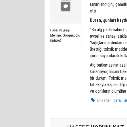
tanımlandığını, genel
etti.
Duran, şunları kayd
"Bu alg patlamaları be
Haber Kaynağı
Mehmet Görgünoğlu
evsel ve sanayi atıkla
(Editör)
Yağışların ardından da
ürettiği toksik madde
içme suyu olarak kullan
Alg patlamasının azal
kullanılıyor, insani b
bir durum. Toksik mad
tabakayla kaplandığı i
ve canlıların ölümüne 
,
Etiketler :
baraj
Gü