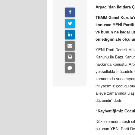
Arpacı’dan İktidara 
TBMM Genel Kurulu'n
konuşan YENİ Partili
ve bunun ne kadar uz
önlediğimizle ölçülü
YENİ Parti Denizli Mi
Kanunu ile Bazı Kanunl
hakkında konuştu. Arp
yoksullukla mücadele e
zamanında sunamıyorsa
ihtiyacımız çocuğu suç
aileye zamanında ulaşa
düzenidir” dedi.
“Kaybettiğimiz Çocuk
Düzenlemede ateşli sil
bulunan YENİ Parti Deni