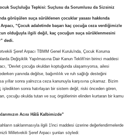
Çocuk Suçluluğu Tepkisi: Suçlusu da Sorumlusu da Sizsiniz
da görüşülen suça sürüklenen çocuklar yasası hakkında
 Arpacı, “Çocuk adaletinde başarı kaç çocuğa ceza verdiğimizle
un olduğuyla ilgili değil, kaç çocuğun suça sürüklenmesini
r” dedi.
lletvekili Şeref Arpacı TBMM Genel Kurulu'nda, Çocuk Koruma
arda Değişiklik Yapılmasına Dair Kanun Teklifi'nin birinci maddesi
acı, “Devlet çocuğa okuldan koptuğunda ulaşamıyorsa, ailesi
derken yanında değilse, bağımlılık ve ruh sağlığı desteğini
 yıllar sonra yalnızca ceza kanunuyla karşısına çıkamaz. Bizim
 işledikten sonra hatırlayan bir sistem değil, riski önceden gören,
n, çocuğu okulda tutan ve suç örgütlerinin elinden kurtaran bir kamu
larımızın Acısı Hâlâ Kalbimizde”
ahların saklanmasıyla ilgili 1'inci maddesi üzerine değerlendirmelerde
zli Milletvekili Şeref Arpacı şunları söyledi: