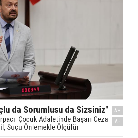
çlu da Sorumlusu da Sizsiniz''
A+
Arpacı: Çocuk Adaletinde Başarı Ceza
A-
il, Suçu Önlemekle Ölçülür