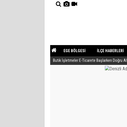
EGE BÖLGESİ
İLÇE HABERLERİ
Butik İşletmeler E-Ticarete Başlarken Doğru A
YAZARLAR
GÜNDEM