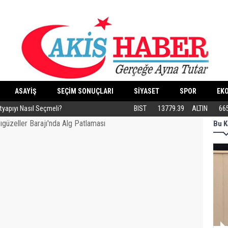
ASAYİŞ
SEÇİM SONUÇLARI
SİYASET
SPOR
EK
ltyapıyı Nasıl Seçmeli?
Eski Dolgular Ultrasonla Tespit Edilip Er
BIST
13779.39
ALTIN
66
Bu K