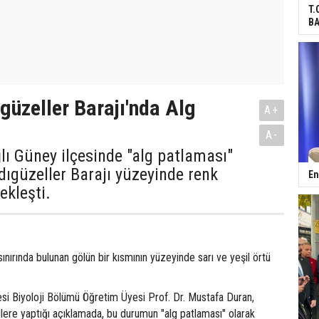
T.
BA
ıgüzeller Barajı'nda Alg
A+
A-
ğlı Güney ilçesinde "alg patlaması"
ıgüzeller Barajı yüzeyinde renk
En
ekleşti.
 sınırında bulunan gölün bir kısmının yüzeyinde sarı ve yeşil örtü
.
si Biyoloji Bölümü Öğretim Üyesi Prof. Dr. Mustafa Duran,
cilere yaptığı açıklamada, bu durumun "alg patlaması" olarak