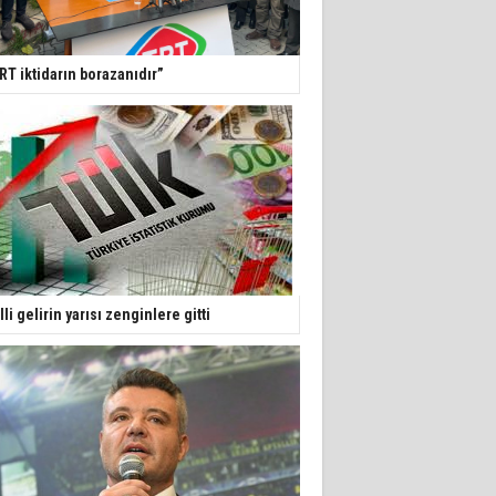
RT iktidarın borazanıdır”
lli gelirin yarısı zenginlere gitti