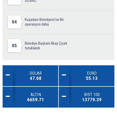
Sizsiniz''
Kuşadası Belediyesi'ne Bir
04
operasyon daha
Belediye Başkanı İlkay Çiçek
05
tutuklandı
DOLAR
EURO
47.68
55.13
ALTIN
BIST 100
6659.71
13779.39