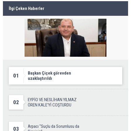
İlgi Çeken Haberler
Başkan Çiçek görevden
01
uzaklaştırıldı
EYPİO VE NESLİHAN YILMAZ
02
ÖREN KALE'Yİ COŞTURDU
Arpacı ''Suçlu da Sorumlusu da
03