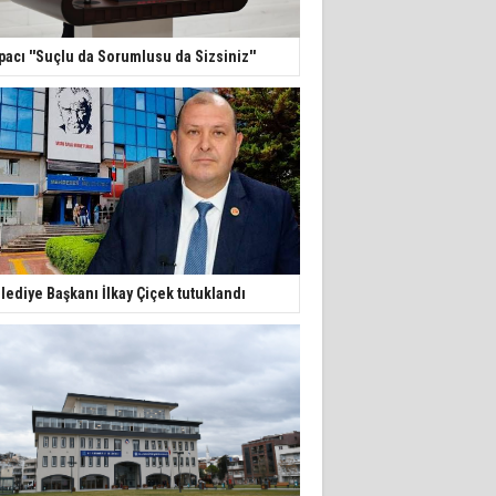
pacı ''Suçlu da Sorumlusu da Sizsiniz''
lediye Başkanı İlkay Çiçek tutuklandı