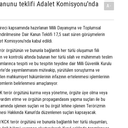
anunu teklifi Adalet Komisyonu'nda
A-
üreci kapsamında hazırlanan Milli Dayanışma ve Toplumsal
dirilmesine Dair Kanun Teklifi 17,5 saat süren görüşmelerin
t Komisyonu'nda kabul edildi.
ör örgütünün ve bununla bağlantılı her türlü oluşumun fiili
nin ve kontrolü altında bulunan her türlü silah ve mühimmatı teslim
umlarınca tespiti ve bu tespitin teyidine dair Milli Güvenlik Kurulu
ete'de yayımlanmasını müteakip, yürütülen soruşturma ve
ilen mahkumiyet hükümlerinin infazının ertelenmesi işlemlerinin
lemlerin belirlenmesi amaçlanıyor.
terör örgütünü kurma veya yönetme, örgüte üye olma veya
 yardım etme ve örgütün propagandasını yapma suçları ile bu
samında işlenen suçları ve bu örgüt lehine işlenen Terörizmin
esi Hakkında Kanun'da düzenlenen suçları kapsayacak.
/KCK terör örgütünü ve bununla bağlantılı her türlü oluşumları,