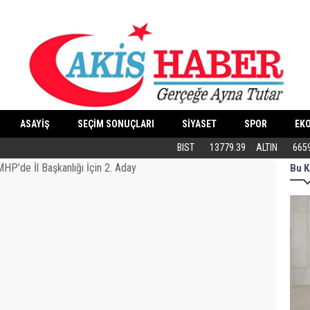
ASAYİŞ
SEÇİM SONUÇLARI
SİYASET
SPOR
EK
Butik İşletmeler E-Ticarete Başlarken 
BIST
13779.39
ALTIN
665
Bu K