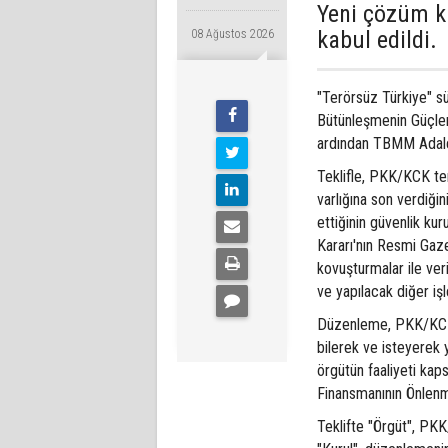
Yeni çözüm k
kabul edildi.
08 Ağustos 2026
"Terörsüz Türkiye" s
Bütünleşmenin Güçlen
ardından TBMM Adale
Teklifle, PKK/KCK ter
varlığına son verdiği
ettiğinin güvenlik kur
Kararı'nın Resmi Gaz
kovuşturmalar ile ver
ve yapılacak diğer iş
Düzenleme, PKK/KCK 
bilerek ve isteyerek
örgütün faaliyeti kap
Finansmanının Önlenm
Teklifte "Örgüt", PKK