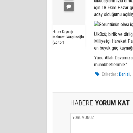
ülküdaşlarımızla omu
için 18 Ekim Pazar gü
aday olduğumu açıklı
Haber Kaynağı
Ülkücü; birlik ve dirl
Mehmet Görgünoğlu
Milliyetçi Hareket Part
(Editör)
en büyük güç kaynağı
Yüce Allah Davamıza ve
muhabbetlerimle."
,
Etiketler :
Denizli
HABERE
YORUM KAT