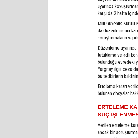
uyarınca kovuşturman
karşı da 2 hafta içind
Milli Güvenlik Kurul
da düzenlemenin kaps
soruşturmaların yapıl
Düzenleme uyarınca e
tutuklama ve adli kon
bulunduğu evredeki y
Yargıtay ilgili ceza d
bu tedbirlerin kaldırı
Erteleme kararı veril
bulunan dosyalar hak
ERTELEME KA
SUÇ İŞLENMES
Verilen erteleme kara
ancak bir soruşturma