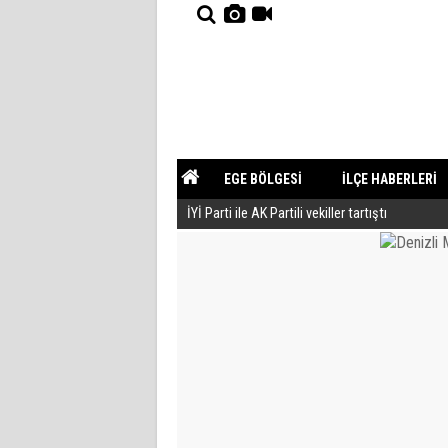
EGE BÖLGESİ
İLÇE HABERLERİ
İYİ Parti ile AK Partili vekiller tartıştı
YAZARLAR
GÜNDEM