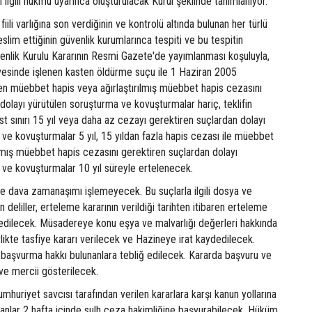
 ilgili hükmü uyarınca oluşturulacak Kurul şeklinde tanımlanıyor.
fiili varlığına son verdiğinin ve kontrolü altında bulunan her türlü
slim ettiğinin güvenlik kurumlarınca tespiti ve bu tespitin
üvenlik Kurulu Kararının Resmi Gazete'de yayımlanması koşuluyla,
evesinde işlenen kasten öldürme suçu ile 1 Haziran 2005
nen müebbet hapis veya ağırlaştırılmış müebbet hapis cezasını
dolayı yürütülen soruşturma ve kovuşturmalar hariç, teklifin
t sınırı 15 yıl veya daha az cezayı gerektiren suçlardan dolayı
ve kovuşturmalar 5 yıl, 15 yıldan fazla hapis cezası ile müebbet
ılmış müebbet hapis cezasını gerektiren suçlardan dolayı
 ve kovuşturmalar 10 yıl süreyle ertelenecek.
de dava zamanaşımı işlemeyecek. Bu suçlarla ilgili dosya ve
 deliller, erteleme kararının verildiği tarihten itibaren erteleme
dilecek. Müsadereye konu eşya ve malvarlığı değerleri hakkında
rlikte tasfiye kararı verilecek ve Hazineye irat kaydedilecek.
a başvurma hakkı bulunanlara tebliğ edilecek. Kararda başvuru ve
i ve mercii gösterilecek.
huriyet savcısı tarafından verilen kararlara karşı kanun yollarına
anlar 2 hafta içinde sulh ceza hakimliğine başvurabilecek. Hüküm