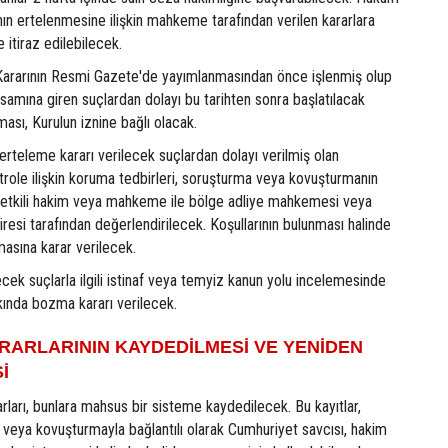
ın ertelenmesine ilişkin mahkeme tarafından verilen kararlara
e itiraz edilebilecek.
u Kararının Resmi Gazete'de yayımlanmasından önce işlenmiş olup
amına giren suçlardan dolayı bu tarihten sonra başlatılacak
ması, Kurulun iznine bağlı olacak.
rteleme kararı verilecek suçlardan dolayı verilmiş olan
trole ilişkin koruma tedbirleri, soruşturma veya kovuşturmanın
etkili hakim veya mahkeme ile bölge adliye mahkemesi veya
airesi tarafından değerlendirilecek. Koşullarının bulunması halinde
lmasına karar verilecek.
ecek suçlarla ilgili istinaf veya temyiz kanun yolu incelemesinde
kında bozma kararı verilecek.
RARLARININ KAYDEDİLMESİ VE YENİDEN
İ
rları, bunlara mahsus bir sisteme kaydedilecek. Bu kayıtlar,
 veya kovuşturmayla bağlantılı olarak Cumhuriyet savcısı, hakim