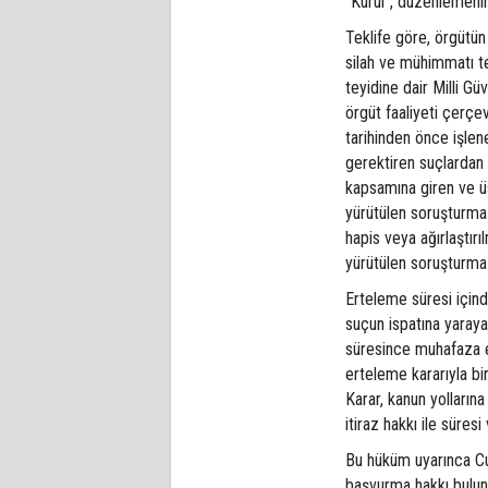
"Kurul", düzenlemenin
Teklife göre, örgütün 
silah ve mühimmatı te
teyidine dair Milli G
örgüt faaliyeti çerç
tarihinden önce işle
gerektiren suçlardan 
kapsamına giren ve üs
yürütülen soruşturma 
hapis veya ağırlaştır
yürütülen soruşturma
Erteleme süresi için
suçun ispatına yarayan
süresince muhafaza e
erteleme kararıyla bi
Karar, kanun yolların
itiraz hakkı ile süres
Bu hüküm uyarınca Cum
başvurma hakkı bulun