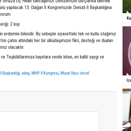
z omuza Üç Hilalli sancağımızı Denizlimizin burçlarına dikmek
nü yapılacak 13. Olağan İl Kongremizde Denizli İl Başkanlığına
yorum.
Ku
iğin erdemini bilendir. Bu sebeple siyasetteki tek ve kutlu otağımız
isi çatısı altındaki her bir ülküdaşımızın fikri, desteği ve duaları
mız olacaktır.
 Teşkilâtlarımıza hayırlara vesile kılsın, en kalbî saygı ve
,
,
,
İl Başkanlığı
aday
MHP İl Kongresi
Murat Nazi öncel
İz