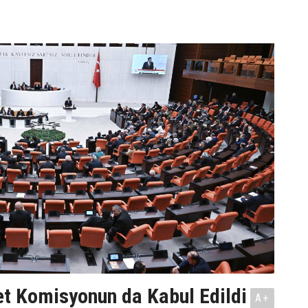
t Komisyonun da Kabul Edildi
A+