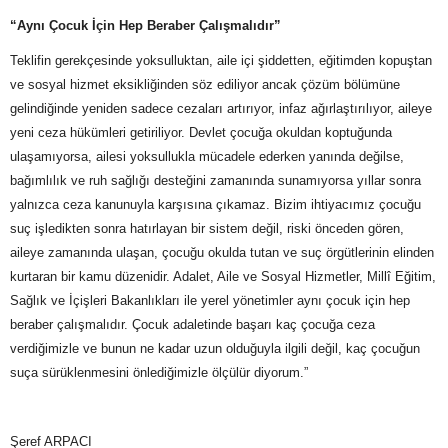
“Aynı Çocuk İçin Hep Beraber Çalışmalıdır”
Teklifin gerekçesinde yoksulluktan, aile içi şiddetten, eğitimden kopuştan
ve sosyal hizmet eksikliğinden söz ediliyor ancak çözüm bölümüne
gelindiğinde yeniden sadece cezaları artırıyor, infaz ağırlaştırılıyor, aileye
yeni ceza hükümleri getiriliyor. Devlet çocuğa okuldan koptuğunda
ulaşamıyorsa, ailesi yoksullukla mücadele ederken yanında değilse,
bağımlılık ve ruh sağlığı desteğini zamanında sunamıyorsa yıllar sonra
yalnızca ceza kanunuyla karşısına çıkamaz. Bizim ihtiyacımız çocuğu
suç işledikten sonra hatırlayan bir sistem değil, riski önceden gören,
aileye zamanında ulaşan, çocuğu okulda tutan ve suç örgütlerinin elinden
kurtaran bir kamu düzenidir. Adalet, Aile ve Sosyal Hizmetler, Millî Eğitim,
Sağlık ve İçişleri Bakanlıkları ile yerel yönetimler aynı çocuk için hep
beraber çalışmalıdır. Çocuk adaletinde başarı kaç çocuğa ceza
verdiğimizle ve bunun ne kadar uzun olduğuyla ilgili değil, kaç çocuğun
suça sürüklenmesini önlediğimizle ölçülür diyorum.”
Şeref ARPACI