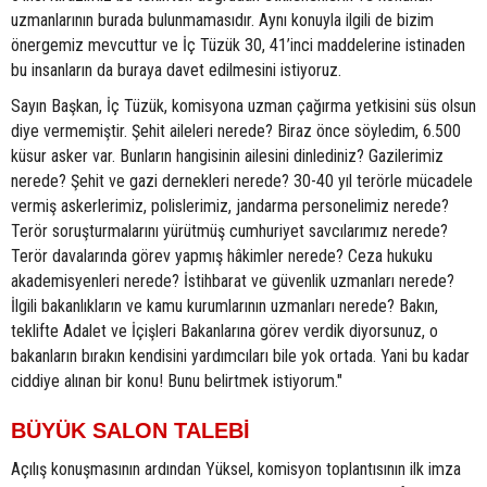
uzmanlarının burada bulunmamasıdır. Aynı konuyla ilgili de bizim
önergemiz mevcuttur ve İç Tüzük 30, 41’inci maddelerine istinaden
bu insanların da buraya davet edilmesini istiyoruz.
Sayın Başkan, İç Tüzük, komisyona uzman çağırma yetkisini süs olsun
diye vermemiştir. Şehit aileleri nerede? Biraz önce söyledim, 6.500
küsur asker var. Bunların hangisinin ailesini dinlediniz? Gazilerimiz
nerede? Şehit ve gazi dernekleri nerede? 30-40 yıl terörle mücadele
vermiş askerlerimiz, polislerimiz, jandarma personelimiz nerede?
Terör soruşturmalarını yürütmüş cumhuriyet savcılarımız nerede?
Terör davalarında görev yapmış hâkimler nerede? Ceza hukuku
akademisyenleri nerede? İstihbarat ve güvenlik uzmanları nerede?
İlgili bakanlıkların ve kamu kurumlarının uzmanları nerede? Bakın,
teklifte Adalet ve İçişleri Bakanlarına görev verdik diyorsunuz, o
bakanların bırakın kendisini yardımcıları bile yok ortada. Yani bu kadar
ciddiye alınan bir konu! Bunu belirtmek istiyorum."
BÜYÜK SALON TALEBİ
Açılış konuşmasının ardından Yüksel, komisyon toplantısının ilk imza