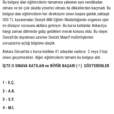
Bu belgeyi alan eğitimcilerin tamamına yakınının aynı sendikadan
olması ve bir çok okulda yönetici olması da dikkatlerden kaçmadı. Bu
belgeyi alan eğitimcilerin her direksiyon sınavı başına günlük yaklaşık
300 TL kazanmaları Denizli Milli Eğitim Müdürlüğünde organize işler
mi dönüyor sorusunu akıllara getiriyor. Bu kursa katılanlar Ankara’ya
hangi zaman diliminde gidip geldikleri merak konusu oldu. Bu olayın
Denizli’de duyulması üzerine Denizli Maarif müfettişlerinin
soruşturma açtığı bilgisine ulaştık.
Ankara Sincan’da o kursa katılılan 41 adaydan sadece 2 veya 3 kişi
sınavı geçemezken diğer eğitimcilerin tamamı bu belgeyi aldı…
İŞTE O SINAVA KATILAN ve BÜYÜK BAŞARI ( ! ) GÖSTERENLER
1 - E.Ç.
2 - A.K.
3 - S.Y.
4 - M.İ.