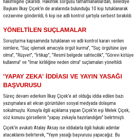
hâkimliğine çıkarıldı. Hâkimlik sorgusu tamamlananlardan, Belediye
Başkanı İlkay Çiçek’in de aralarında bulunduğu 10 kişi tutuklanarak
cezaevine gönderildi, 6 kişi ise adli kontrol şartıyla serbest bırakıldı.
YÖNELTİLEN SUÇLAMALAR
Soruşturma kapsamında tutuklanan ve adli kontrol kararı verilen
isimlere; "Suç işlemek amacıyla örgüt kurma", "Suç örgütüne üye
olma", "Rüşvet", "İrtikap", "Resmî belgede sahtecilik", "Görevi kötüye
kullanma" ve "İmar kirliliğine neden olma" suçlamaları yöneltildi.
'YAPAY ZEKA' İDDİASI VE YAYIN YASAĞI
BAŞVURUSU
Süreç devam ederken İlkay Çiçek'e ait olduğu iddia edilen bazı
yazışmalara ait ekran görüntüleri sosyal medyada dolaşıma
sokulmuştu. Konuyla ilgili açıklama yapan Çiçek'in eşi Melek Çiçek,
söz konusu görsellerin "yapay zekayla hazırlandığını" belirtmişti.
Çiçek'in avukatı Atalay Aksay ise iddialarla ilgili hukuki adımlar
atacaklarını belirterek, "Yayın yasağı başvurusu yapacağız. Bu