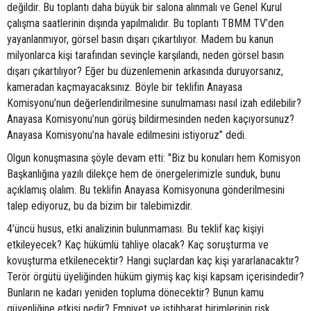
değildir. Bu toplantı daha büyük bir salona alınmalı ve Genel Kurul
çalışma saatlerinin dışında yapılmalıdır. Bu toplantı TBMM TV’den
yayanlanmıyor, görsel basın dışarı çıkartılıyor. Madem bu kanun
milyonlarca kişi tarafından sevinçle karşılandı, neden görsel basın
dışarı çıkartılıyor? Eğer bu düzenlemenin arkasında duruyorsanız,
kameradan kaçmayacaksınız. Böyle bir teklifin Anayasa
Komisyonu’nun değerlendirilmesine sunulmaması nasıl izah edilebilir?
Anayasa Komisyonu’nun görüş bildirmesinden neden kaçıyorsunuz?
Anayasa Komisyonu’na havale edilmesini istiyoruz” dedi.
Olgun konuşmasına şöyle devam etti: "Biz bu konuları hem Komisyon
Başkanlığına yazılı dilekçe hem de önergelerimizle sunduk, bunu
açıklamış olalım. Bu teklifin Anayasa Komisyonuna gönderilmesini
talep ediyoruz, bu da bizim bir talebimizdir.
4’üncü husus, etki analizinin bulunmaması. Bu teklif kaç kişiyi
etkileyecek? Kaç hükümlü tahliye olacak? Kaç soruşturma ve
kovuşturma etkilenecektir? Hangi suçlardan kaç kişi yararlanacaktır?
Terör örgütü üyeliğinden hüküm giymiş kaç kişi kapsam içerisindedir?
Bunların ne kadarı yeniden topluma dönecektir? Bunun kamu
güvenliğine etkisi nedir? Emniyet ve istihbarat birimlerinin risk