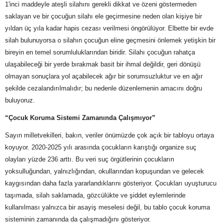
1'inci maddeyle ateşli silahını gerekli dikkat ve özeni göstermeden
saklayan ve bir çocuğun silahı ele geçirmesine neden olan kişiye bir
yıldan üç yıla kadar hapis cezası verilmesi öngörülüyor. Elbette bir evde
silah bulunuyorsa o silahın çocuğun eline geçmesini önlemek yetişkin bir
bireyin en temel sorumluluklarından biridir. Silahı çocuğun rahatça
ulaşabileceği bir yerde bırakmak basit bir ihmal değildir, geri dönüşü
olmayan sonuçlara yol açabilecek ağır bir sorumsuzluktur ve en ağır
şekilde cezalandırılmalıdır; bu nedenle düzenlemenin amacını doğru
buluyoruz.
“Çocuk Koruma Sistemi Zamanında Çalışmıyor”
Sayın milletvekilleri, bakın, veriler önümüzde çok açık bir tabloyu ortaya
koyuyor. 2020-2025 yılı arasında çocukların karıştığı organize suç
olayları yüzde 236 arttı. Bu veri suç örgütlerinin çocukların
yoksulluğundan, yalnızlığından, okullarından kopuşundan ve gelecek
kaygısından daha fazla yararlandıklarını gösteriyor. Çocukları uyuşturucu
taşımada, silah saklamada, gözcülükte ve şiddet eylemlerinde
kullanılması yalnızca bir asayiş meselesi değil, bu tablo çocuk koruma
sisteminin zamanında da çalışmadığını gösteriyor.