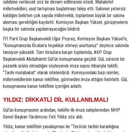
sahibine verilecek söz ile devam edilmesini istedi. Muhalefet
milletvekilleri, usul tartışması başlatmayı talep etti. Salonun yetersiz
kaldığını belirten çok sayıda milletvekili, toplantının büyük bir salona
alınması gerektiğini kaydetti. Komisyon Başkanı Yüksel, görüşmelerin
başka bir salonda yapılamayacağını bildirdi.
İYİ Parti Grup Başkanvekili Uğur Poyraz, Komisyon Başkanı Yüksel’e,
“Konuşmanızda Öcalan’a teşekkür etmeyi unuttunuz” deyince salonda
tansiyon yükseldi. Tüm itirazlara karşın toplantıda, AKP Grup
Başkanvekili Abdulhamit Gül’ün konuşmasına geçildi. Gül, sürecin bir
pazarlık ürünü olmadığını söyleyerek imza sayısı itibarıyla teklifi,
“Tarihi mutabakat” olarak nitelendirdi. Komisyondaki bazı isimler,
milletvekillerinin kanun teklifine, görmeden imza attığını hatırlattı. Gül,
konuşmasına kanun teklifinin içeriğini anlattı.
YILDIZ: DİKKATLİ DİL KULLANILMALI
Gül’ün konuşmasının ardından, teklifin ilk imza sahiplerinden MHP
Genel Başkan Yardımcısı Feti Yıldız söz aldı.
Yıldız, kanun teklifinin yasalaşması ile “Terörün tarihin karanlığına