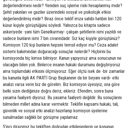
değerlendirmesi nedir? Yeniden suç işleme riski hesaplanmış mıdır?
Şehit yakınları ve gaziler üzerindeki sosyal ve psikolojik etkisi
değerlendirilmiş midir? Biraz önce teklif imza sahibi hatibin biri 120
küsur kişiyle görüştüğünü söyledi. Yalnızca bu kitapta sadece
askeriyede -yani tüm Genelkurmay- çalışan şehitlerin ismi yazıldı ve
sadece bunların ismi 7 bin civarındadır. Siz kaç kişiyle görüştünüz?
Komisyon 120 kişi bunların hepsini temsil ediyor mu? Ceza adalet
sistemi bakımından doğuracağı sonuçlar nelerdir? Hiçbirini bu
komisyonda hiç kimse bilmiyor. Kanun yapıyoruz ama sonucunun ne
olacağını bilen yok. Binlerce insanın hukuki durumunu değiştiriyoruz
ama toplumdaki etkisini ölçmüyoruz. Eğer ölçtü isek de -bir zamanlar
bu kanunla ilgili AK PARTİ Grup Başkanının da bir beyanı vardı- etki
analizi varsa verin biz de görelim. Biz komisyon üyesiyiz, ona göre
belki sizin dediğinize doğru deriz, ekleriz. Efendim, sonra buna
yasama faaliyeti diyoruz. Bu yasama faaliyeti değildir. Bu sonuçlarını
bilmeden millet adına karar vermektir. Teklifin kapsamı hukuki, tali,
güvenlik ve sosyal etki analizi hazırlanıp komisyon üyelerine
sunulmadan sağlıklı bir görüşme yapılamaz.
5’inci itirazımız bu tekliften doğrudan etkilenenlerin ve konunun