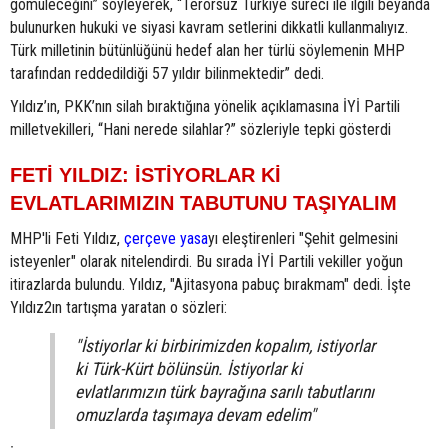
gömüleceğini” söyleyerek, “Terörsüz Türkiye süreci ile ilgili beyanda
bulunurken hukuki ve siyasi kavram setlerini dikkatli kullanmalıyız.
Türk milletinin bütünlüğünü hedef alan her türlü söylemenin MHP
tarafından reddedildiği 57 yıldır bilinmektedir” dedi.
Yıldız’ın, PKK’nın silah bıraktığına yönelik açıklamasına İYİ Partili
milletvekilleri, “Hani nerede silahlar?” sözleriyle tepki gösterdi
FETİ YILDIZ: İSTİYORLAR Kİ
EVLATLARIMIZIN TABUTUNU TAŞIYALIM
MHP'li Feti Yıldız,
çerçeve yasa
yı eleştirenleri "Şehit gelmesini
isteyenler" olarak nitelendirdi. Bu sırada İYİ Partili vekiller yoğun
itirazlarda bulundu. Yıldız, "Ajitasyona pabuç bırakmam" dedi. İşte
Yıldız2ın tartışma yaratan o sözleri:
"İstiyorlar ki birbirimizden kopalım, istiyorlar
ki Türk-Kürt bölünsün. İstiyorlar ki
evlatlarımızın türk bayrağına sarılı tabutlarını
omuzlarda taşımaya devam edelim"