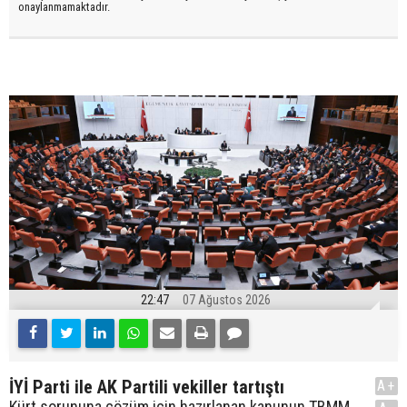
onaylanmamaktadır.
22:47
07 Ağustos 2026
İYİ Parti ile AK Partili vekiller tartıştı
A+
Kürt sorununa çözüm için hazırlanan kanunun TBMM