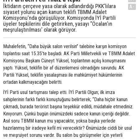
İktidarın çerçeve yasa olarak adlandırdığı PKK'lılara
A-
siyaset yolunu açan kanun teklifi TBMM Adalet
Komisyonu'nda görüşülüyor. Komisyonda İYİ Partili
üyeler tepkilerini dile getirirken, yasayı "Öcalan'ın
meşrulaştırılması' olarak görüyor.
Muhalefetin, “Daha büyük salon verilsin” talebine karşın komisyon
toplantısı saat 15.35’te başladı. AK Parti Milletvekili ve TBMM Adalet
Komisyonu Başkanı Cüneyt Yüksel, toplantının açılış konuşmasını
yaptı. Yüksel, teklifin bir af düzenlemesi olmadığını savundu. AK
Partili Yüksel, teklifin yasalaşması ile mahkûmiyet hükümlerinin
ortadan kalkmayacağını belirtti.
İYİ Parti usul tartışması talep etti. İYİ Partili Olgun; ilk imza
sahiplerinin farklı farklı konuştuğunu belirterek; “Daha hiçbir kanun
çıkmadı, burada terörist başına teşekkür edildi, müdahale etmediniz.
Kınıyorum. Çünkü bugün önümüzdeki sadece kanun içeriği değildir.
Asıl soru TBMM kanun mu yapacaktır, yoksa başka yerlede
hazırlanmış bir iradeye kefil mi verecektir? Önümüzde ciddi bir usul
ve meşruiyet sorunu vardır. Bu salon bu görüşmeler için yeterli