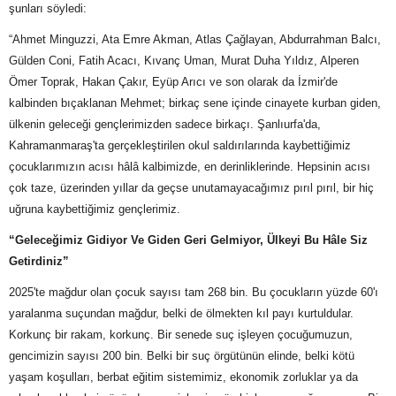
şunları söyledi:
“Ahmet Minguzzi, Ata Emre Akman, Atlas Çağlayan, Abdurrahman Balcı,
Gülden Coni, Fatih Acacı, Kıvanç Uman, Murat Duha Yıldız, Alperen
Ömer Toprak, Hakan Çakır, Eyüp Arıcı ve son olarak da İzmir'de
kalbinden bıçaklanan Mehmet; birkaç sene içinde cinayete kurban giden,
ülkenin geleceği gençlerimizden sadece birkaçı. Şanlıurfa'da,
Kahramanmaraş'ta gerçekleştirilen okul saldırılarında kaybettiğimiz
çocuklarımızın acısı hâlâ kalbimizde, en derinliklerinde. Hepsinin acısı
çok taze, üzerinden yıllar da geçse unutamayacağımız pırıl pırıl, bir hiç
uğruna kaybettiğimiz gençlerimiz.
“Geleceğimiz Gidiyor Ve Giden Geri Gelmiyor, Ülkeyi Bu Hâle Siz
Getirdiniz”
2025'te mağdur olan çocuk sayısı tam 268 bin. Bu çocukların yüzde 60'ı
yaralanma suçundan mağdur, belki de ölmekten kıl payı kurtuldular.
Korkunç bir rakam, korkunç. Bir senede suç işleyen çocuğumuzun,
gencimizin sayısı 200 bin. Belki bir suç örgütünün elinde, belki kötü
yaşam koşulları, berbat eğitim sistemimiz, ekonomik zorluklar ya da