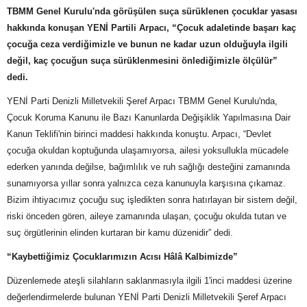
TBMM Genel Kurulu'nda görüşülen suça sürüklenen çocuklar yasası
hakkında konuşan YENİ Partili Arpacı, “Çocuk adaletinde başarı kaç
çocuğa ceza verdiğimizle ve bunun ne kadar uzun olduğuyla ilgili
değil, kaç çocuğun suça sürüklenmesini önlediğimizle ölçülür”
dedi.
YENİ Parti Denizli Milletvekili Şeref Arpacı TBMM Genel Kurulu'nda,
Çocuk Koruma Kanunu ile Bazı Kanunlarda Değişiklik Yapılmasına Dair
Kanun Teklifi'nin birinci maddesi hakkında konuştu. Arpacı, “Devlet
çocuğa okuldan koptuğunda ulaşamıyorsa, ailesi yoksullukla mücadele
ederken yanında değilse, bağımlılık ve ruh sağlığı desteğini zamanında
sunamıyorsa yıllar sonra yalnızca ceza kanunuyla karşısına çıkamaz.
Bizim ihtiyacımız çocuğu suç işledikten sonra hatırlayan bir sistem değil,
riski önceden gören, aileye zamanında ulaşan, çocuğu okulda tutan ve
suç örgütlerinin elinden kurtaran bir kamu düzenidir” dedi.
“Kaybettiğimiz Çocuklarımızın Acısı Hâlâ Kalbimizde”
Düzenlemede ateşli silahların saklanmasıyla ilgili 1'inci maddesi üzerine
değerlendirmelerde bulunan YENİ Parti Denizli Milletvekili Şeref Arpacı