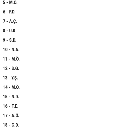
5 - M.O.
6 - F.D.
7 - A.Ç.
8 - U.K.
9 - S.D.
10 - N.A.
11 - M.Ö.
12 - S.G.
13 - Y.Ş.
14 - M.Ö.
15 - N.D.
16 - T.E.
17 - A.Ö.
18 - C.D.