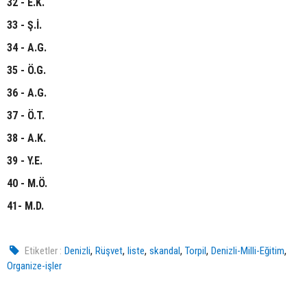
32 - E.K.
33 - Ş.İ.
34 - A.G.
35 - Ö.G.
36 - A.G.
37 - Ö.T.
38 - A.K.
39 - Y.E.
40 - M.Ö.
41- M.D.
,
,
,
,
,
,
Etiketler :
Denizli
Rüşvet
liste
skandal
Torpil
Denizli-Milli-Eğitim
Organize-işler