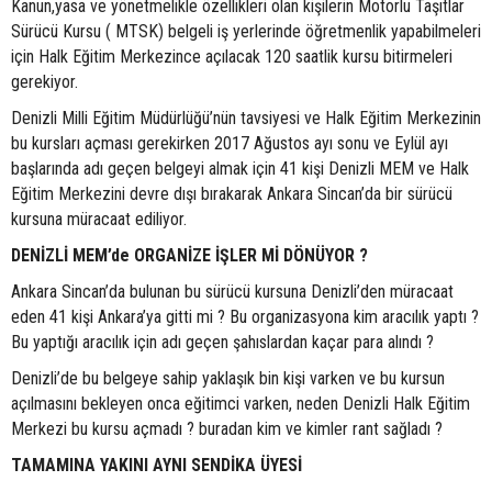
Kanun,yasa ve yönetmelikle özellikleri olan kişilerin Motorlu Taşıtlar
Sürücü Kursu ( MTSK) belgeli iş yerlerinde öğretmenlik yapabilmeleri
için Halk Eğitim Merkezince açılacak 120 saatlik kursu bitirmeleri
gerekiyor.
Denizli Milli Eğitim Müdürlüğü’nün tavsiyesi ve Halk Eğitim Merkezinin
bu kursları açması gerekirken 2017 Ağustos ayı sonu ve Eylül ayı
başlarında adı geçen belgeyi almak için 41 kişi Denizli MEM ve Halk
Eğitim Merkezini devre dışı bırakarak Ankara Sincan’da bir sürücü
kursuna müracaat ediliyor.
DENİZLİ MEM’de ORGANİZE İŞLER Mİ DÖNÜYOR ?
Ankara Sincan’da bulunan bu sürücü kursuna Denizli’den müracaat
eden 41 kişi Ankara’ya gitti mi ? Bu organizasyona kim aracılık yaptı ?
Bu yaptığı aracılık için adı geçen şahıslardan kaçar para alındı ?
Denizli’de bu belgeye sahip yaklaşık bin kişi varken ve bu kursun
açılmasını bekleyen onca eğitimci varken, neden Denizli Halk Eğitim
Merkezi bu kursu açmadı ? buradan kim ve kimler rant sağladı ?
TAMAMINA YAKINI AYNI SENDİKA ÜYESİ