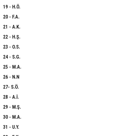
19 - H.Ö.
20 - F.A.
21 - A.K.
22 - H.Ş.
23 - O.S.
24 - S.G.
25 - M.A.
26 - N.N
27- S.Ö.
28 - A.İ.
29 - M.Ş.
30 - M.A.
31 - U.Y.