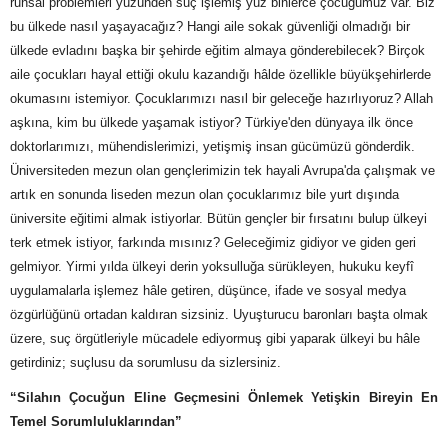
ruhsal problemleri yüzünden suç işlemiş yüz binlerce çocuğumuz var. Biz
bu ülkede nasıl yaşayacağız? Hangi aile sokak güvenliği olmadığı bir
ülkede evladını başka bir şehirde eğitim almaya gönderebilecek? Birçok
aile çocukları hayal ettiği okulu kazandığı hâlde özellikle büyükşehirlerde
okumasını istemiyor. Çocuklarımızı nasıl bir geleceğe hazırlıyoruz? Allah
aşkına, kim bu ülkede yaşamak istiyor? Türkiye'den dünyaya ilk önce
doktorlarımızı, mühendislerimizi, yetişmiş insan gücümüzü gönderdik.
Üniversiteden mezun olan gençlerimizin tek hayali Avrupa'da çalışmak ve
artık en sonunda liseden mezun olan çocuklarımız bile yurt dışında
üniversite eğitimi almak istiyorlar. Bütün gençler bir fırsatını bulup ülkeyi
terk etmek istiyor, farkında mısınız? Geleceğimiz gidiyor ve giden geri
gelmiyor. Yirmi yılda ülkeyi derin yoksulluğa sürükleyen, hukuku keyfî
uygulamalarla işlemez hâle getiren, düşünce, ifade ve sosyal medya
özgürlüğünü ortadan kaldıran sizsiniz. Uyuşturucu baronları başta olmak
üzere, suç örgütleriyle mücadele ediyormuş gibi yaparak ülkeyi bu hâle
getirdiniz; suçlusu da sorumlusu da sizlersiniz.
“Silahın Çocuğun Eline Geçmesini Önlemek Yetişkin Bireyin En
Temel Sorumluluklarından”