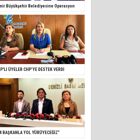
mir Büyükşehir Belediyesine Operasyon
P'Lİ ÜYELER CHP’YE DESTEK VERDİ
4 BAŞKANLA YOL YÜRÜYECEĞİZ”