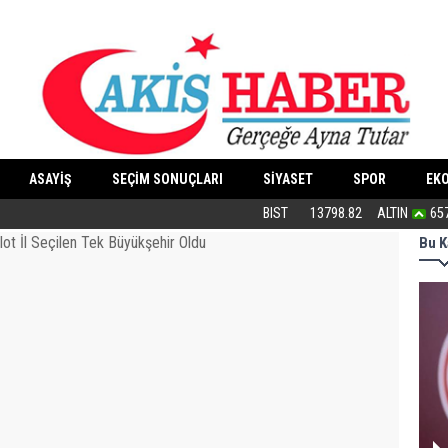
ASAYİŞ
SEÇİM SONUÇLARI
SİYASET
SPOR
EK
Uğur Poyraz ''Suç İşliyorsunuz''
BIST
13798.82
ALTIN
65
Bu K