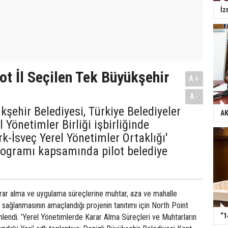
İz
lot İl Seçilen Tek Büyükşehir
A+
A-
şehir Belediyesi, Türkiye Belediyeler
AK
el Yönetimler Birliği işbirliğinde
rk-İsveç Yerel Yönetimler Ortaklığı'
ogramı kapsamında pilot belediye
arar alma ve uygulama süreçlerine muhtar, aza ve mahalle
ın sağlanmasının amaçlandığı projenin tanıtımı için North Point
“1
nlendi. 'Yerel Yönetimlerde Karar Alma Süreçleri ve Muhtarların