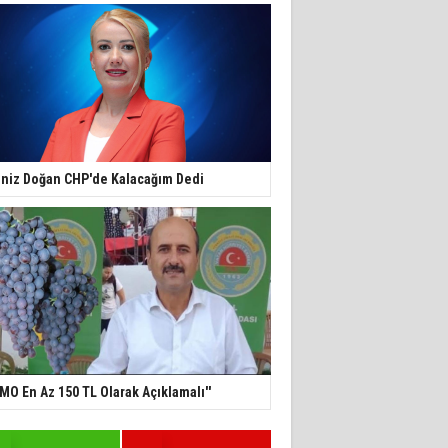
niz Doğan CHP'de Kalacağım Dedi
TMO En Az 150 TL Olarak Açıklamalı''