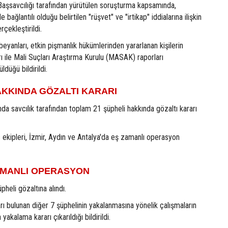
Başsavcılığı tarafından yürütülen soruşturma kapsamında,
 bağlantılı olduğu belirtilen "rüşvet" ve "irtikap" iddialarına ilişkin
çekleştirildi.
beyanları, etkin pişmanlık hükümlerinden yararlanan kişilerin
rı ile Mali Suçları Araştırma Kurulu (MASAK) raporları
düğü bildirildi.
AKKINDA GÖZALTI KARARI
a savcılık tarafından toplam 21 şüpheli hakkında gözaltı kararı
s ekipleri, İzmir, Aydın ve Antalya'da eş zamanlı operasyon
ZAMANLI OPERASYON
heli gözaltına alındı.
rı bulunan diğer 7 şüphelinin yakalanmasına yönelik çalışmaların
yakalama kararı çıkarıldığı bildirildi.