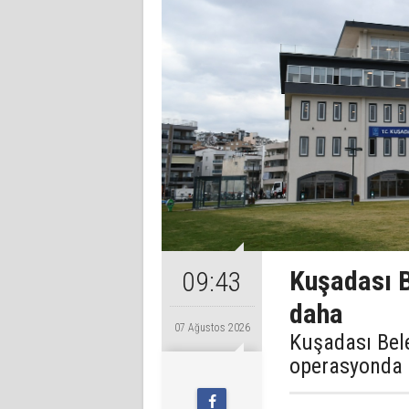
Kuşadası B
09:43
daha
07 Ağustos 2026
Kuşadası Bele
operasyonda 1