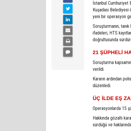
İstanbul Cumhuriyet 
Kuşadası Belediyesi ile
yeni bir operasyon ger
Soruşturmanın, tanık 
ifadeleri, HTS kayıtla
doğrultusunda sürdürül
21 ŞÜPHELİ H
Soruşturma kapsamınd
verildi.
Kararın ardından poli
düzenledi.
ÜÇ İLDE EŞ 
Operasyonlarda 15 şüp
Hakkında gözaltı kara
sürdüğü ve haklarında 