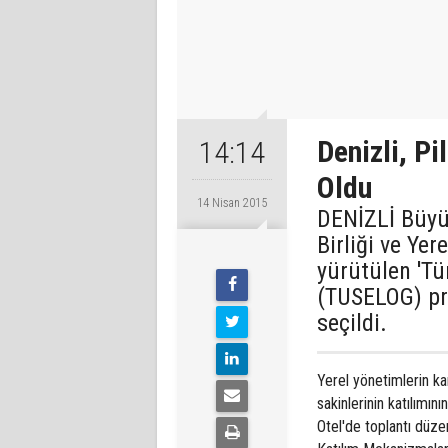
Denizli, Pi
14:14
Oldu
14 Nisan 2015
DENİZLİ Büyük
Birliği ve Yer
yürütülen 'Tü
(TUSELOG) pr
seçildi.
Yerel yönetimlerin k
sakinlerinin katılımın
Otel'de toplantı düze