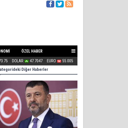
ONOMİ
ÖZEL HABER
73.75
DOLAR
47.7047
EURO
55.005
PKK silah bırakır mı?
ategorideki Diğer Haberler