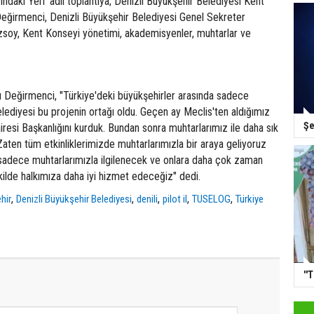
ndaki Yeri' adlı toplantıya; Denizli Büyükşehir Belediyesi Kent
Değirmenci, Denizli Büyükşehir Belediyesi Genel Sekreter
zsoy, Kent Konseyi yönetimi, akademisyenler, muhtarlar ve
 Değirmenci, "Türkiye'deki büyükşehirler arasında sadece
lediyesi bu projenin ortağı oldu. Geçen ay Meclis'ten aldığımız
Şe
airesi Başkanlığını kurduk. Bundan sonra muhtarlarımız ile daha sık
Zaten tüm etkinliklerimizde muhtarlarımızla bir araya geliyoruz
 sadece muhtarlarımızla ilgilenecek ve onlara daha çok zaman
kilde halkımıza daha iyi hizmet edeceğiz" dedi.
,
,
,
,
,
hir
Denizli Büyükşehir Belediyesi
denili
pilot il
TUSELOG
Türkiye
''