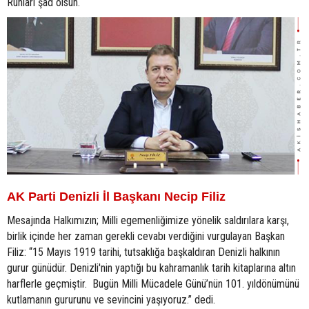
Ruhları şad olsun.
AK Parti Denizli İl Başkanı Necip Filiz
Mesajında Halkımızın; Milli egemenliğimize yönelik saldırılara karşı,
birlik içinde her zaman gerekli cevabı verdiğini vurgulayan Başkan
Filiz: “15 Mayıs 1919 tarihi, tutsaklığa başkaldıran Denizli halkının
gurur günüdür. Denizli'nin yaptığı bu kahramanlık tarih kitaplarına altın
harflerle geçmiştir. Bugün Milli Mücadele Günü’nün 101. yıldönümünü
kutlamanın gururunu ve sevincini yaşıyoruz.” dedi.