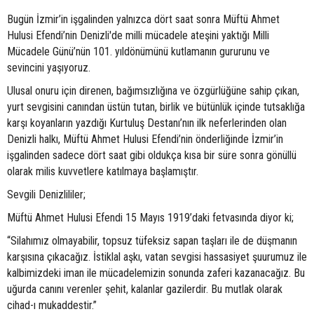
Bugün İzmir’in işgalinden yalnızca dört saat sonra Müftü Ahmet
Hulusi Efendi’nin Denizli'de milli mücadele ateşini yaktığı Milli
Mücadele Günü’nün 101. yıldönümünü kutlamanın gururunu ve
sevincini yaşıyoruz.
Ulusal onuru için direnen, bağımsızlığına ve özgürlüğüne sahip çıkan,
yurt sevgisini canından üstün tutan, birlik ve bütünlük içinde tutsaklığa
karşı koyanların yazdığı Kurtuluş Destanı’nın ilk neferlerinden olan
Denizli halkı, Müftü Ahmet Hulusi Efendi’nin önderliğinde İzmir’in
işgalinden sadece dört saat gibi oldukça kısa bir süre sonra gönüllü
olarak milis kuvvetlere katılmaya başlamıştır.
Sevgili Denizlililer;
Müftü Ahmet Hulusi Efendi 15 Mayıs 1919’daki fetvasında diyor ki;
“Silahımız olmayabilir, topsuz tüfeksiz sapan taşları ile de düşmanın
karşısına çıkacağız. İstiklal aşkı, vatan sevgisi hassasiyet şuurumuz ile
kalbimizdeki iman ile mücadelemizin sonunda zaferi kazanacağız. Bu
uğurda canını verenler şehit, kalanlar gazilerdir. Bu mutlak olarak
cihad-ı mukaddestir.”