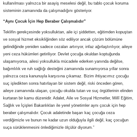
kullanılması yalnızca bir asayiş meselesi değil, bu tablo çocuk koruma
sisteminin zamanında da çalışmadığını gösteriyor.
“Aynı Çocuk İçin Hep Beraber Çalışmalıdır”
Teklifin gerekçesinde yoksulluktan, aile içi şiddetten, eğitimden kopuştan
ve sosyal hizmet eksikliğinden söz ediliyor ancak çözüm bölümüne
gelindiğinde yeniden sadece cezaları artırıyor, infaz ağırlaştırılıyor, aileye
yeni ceza hükümleri getiriliyor. Devlet çocuğa okuldan koptuğunda
ulaşamıyorsa, ailesi yoksullukla mücadele ederken yanında değilse,
bağımlılık ve ruh sağlığı desteğini zamanında sunamıyorsa yıllar sonra
yalnızca ceza kanunuyla karşısına çıkamaz. Bizim ihtiyacımız çocuğu
suç işledikten sonra hatırlayan bir sistem değil, riski önceden gören,
aileye zamanında ulaşan, çocuğu okulda tutan ve suç örgütlerinin elinden
kurtaran bir kamu düzenidir. Adalet, Aile ve Sosyal Hizmetler, Millî Eğitim,
Sağlık ve İçişleri Bakanlıkları ile yerel yönetimler aynı çocuk için hep
beraber çalışmalıdır. Çocuk adaletinde başarı kaç çocuğa ceza
verdiğimizle ve bunun ne kadar uzun olduğuyla ilgili değil, kaç çocuğun
suça sürüklenmesini önlediğimizle ölçülür diyorum.”