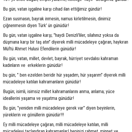
Bu gün; vatan işgaline karşı cihad ilan ettiğimiz gündür!
Ezan susmasın, bayrak inmesin, namus kirletilmesin, dinimiz
çiğnenmesin diyen Türk' ün günüdür!
Bu gün; vatan işgaline karşı; "haydi Denizli'liler, silahınız yoksa da
düşmana karşı bir taş atın" diyerek milli mücadeleye çağıran, haykıran
Müftü Ahmet Hulusi Efendilerin günüdür!
Bu gün; vatan, millet, devlet, bayrak, hürriyet sevdalısı kahraman
kadınların ve erkeklerin günüdür!
bu gün; " ben ezelden beridir hür yaşadım, hür yaşarım" diyerek milli
mücadeleye katılan kahramanların günüdür!
Bugün; isimli, isimsiz millet kahramanlarını anma, anlama; yüce
ideallerini yaşama ve yaşatma günüdür!
Bu gün; "yeniden milli mücadeleye gerek var" diyen beyinlerin,
yüreklerin ve gönüllerin günüdür!!!
Ey milli mücadeleye çağıran, milli mücadeleye katılan, milli
mücadeleyi taçlandıran kahramanlar! hepinizi rahmet, minnet ve