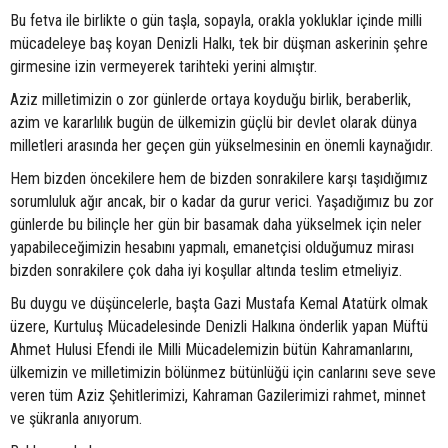
Bu fetva ile birlikte o gün taşla, sopayla, orakla yokluklar içinde milli
mücadeleye baş koyan Denizli Halkı, tek bir düşman askerinin şehre
girmesine izin vermeyerek tarihteki yerini almıştır.
Aziz milletimizin o zor günlerde ortaya koyduğu birlik, beraberlik,
azim ve kararlılık bugün de ülkemizin güçlü bir devlet olarak dünya
milletleri arasında her geçen gün yükselmesinin en önemli kaynağıdır.
Hem bizden öncekilere hem de bizden sonrakilere karşı taşıdığımız
sorumluluk ağır ancak, bir o kadar da gurur verici. Yaşadığımız bu zor
günlerde bu bilinçle her gün bir basamak daha yükselmek için neler
yapabileceğimizin hesabını yapmalı, emanetçisi olduğumuz mirası
bizden sonrakilere çok daha iyi koşullar altında teslim etmeliyiz.
Bu duygu ve düşüncelerle, başta Gazi Mustafa Kemal Atatürk olmak
üzere, Kurtuluş Mücadelesinde Denizli Halkına önderlik yapan Müftü
Ahmet Hulusi Efendi ile Milli Mücadelemizin bütün Kahramanlarını,
ülkemizin ve milletimizin bölünmez bütünlüğü için canlarını seve seve
veren tüm Aziz Şehitlerimizi, Kahraman Gazilerimizi rahmet, minnet
ve şükranla anıyorum.