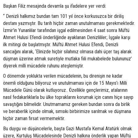
Başkan Filiz mesajında devamla şu ifadelere yer verdi:
“ Denizli halkımız bundan tam 101 yıl önce korkusuzca bir diriliş
destanı yazmıştır. Bu tarih hiçbir zaman unutulmaması gerekmektedir.
İzmir'in Yunanlılar tarafından işgal edilmesinden 4 saat sonra Müftü
Ahmet Hulusi Efendi önderliğinde ayaklanan Denizlililer; İşgale karşı
ilk mitingi de başlatmıştır. Müftü Ahmet Hulusi Efendi, Denizli
sancağını alarak, ‘Elinizde hiçbir silahınız olmasa dahi üçer taş alarak
düşman üzerine atmak suretiyle mutlaka fiili mukabelede bulununuz’
diyerek milli mücadele ruhunu ateşlemiştir.
O dönemde yoklukta verilen mücadelenin, bu direnişin ne kadar
önemli olduğunu biliyoruz ve unutulmaması için de 15 Mayıs’ı Milli
Mücadele Günü olarak kutluyoruz.. Özellikle gençlerimiz, atalarının
nasıl fedakarlıklarla bu ülke topraklarını korumak için canını hiçe sayıp
savaştığını bilmelidir. Unutmamamız gereken bundan sonra da birlik
ve beraberlik içinde olmak, sımsıkı birbirimize sarılmak ve düşmana
hiçbir zaman fırsat vermemektir.
Bu duygu ve düşüncelerle, başta Gazi Mustafa Kemal Atatürk olmak
üzere, Kurtuluş Mücadelesinde Denizli halkına önderlik yapan Müftü