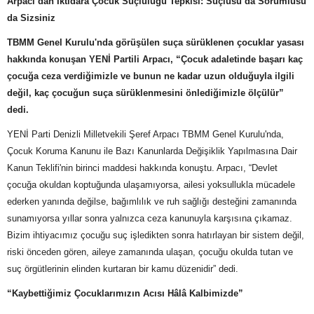
Arpacı’dan İktidara Çocuk Suçluluğu Tepkisi: Suçlusu da Sorumlusu
da Sizsiniz
TBMM Genel Kurulu'nda görüşülen suça sürüklenen çocuklar yasası
hakkında konuşan YENİ Partili Arpacı, “Çocuk adaletinde başarı kaç
çocuğa ceza verdiğimizle ve bunun ne kadar uzun olduğuyla ilgili
değil, kaç çocuğun suça sürüklenmesini önlediğimizle ölçülür”
dedi.
YENİ Parti Denizli Milletvekili Şeref Arpacı TBMM Genel Kurulu'nda,
Çocuk Koruma Kanunu ile Bazı Kanunlarda Değişiklik Yapılmasına Dair
Kanun Teklifi'nin birinci maddesi hakkında konuştu. Arpacı, “Devlet
çocuğa okuldan koptuğunda ulaşamıyorsa, ailesi yoksullukla mücadele
ederken yanında değilse, bağımlılık ve ruh sağlığı desteğini zamanında
sunamıyorsa yıllar sonra yalnızca ceza kanunuyla karşısına çıkamaz.
Bizim ihtiyacımız çocuğu suç işledikten sonra hatırlayan bir sistem değil,
riski önceden gören, aileye zamanında ulaşan, çocuğu okulda tutan ve
suç örgütlerinin elinden kurtaran bir kamu düzenidir” dedi.
“Kaybettiğimiz Çocuklarımızın Acısı Hâlâ Kalbimizde”