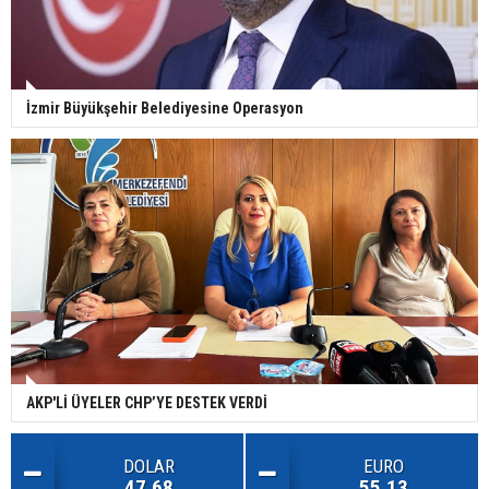
İzmir Büyükşehir Belediyesine Operasyon
AKP'Lİ ÜYELER CHP’YE DESTEK VERDİ
DOLAR
EURO
47.68
55.13