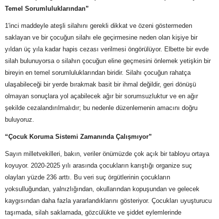
Temel Sorumluluklarından”
1'inci maddeyle ateşli silahını gerekli dikkat ve özeni göstermeden
saklayan ve bir çocuğun silahı ele geçirmesine neden olan kişiye bir
yıldan üç yıla kadar hapis cezası verilmesi öngörülüyor. Elbette bir evde
silah bulunuyorsa o silahın çocuğun eline geçmesini önlemek yetişkin bir
bireyin en temel sorumluluklarından biridir. Silahı çocuğun rahatça
ulaşabileceği bir yerde bırakmak basit bir ihmal değildir, geri dönüşü
olmayan sonuçlara yol açabilecek ağır bir sorumsuzluktur ve en ağır
şekilde cezalandırılmalıdır; bu nedenle düzenlemenin amacını doğru
buluyoruz.
“Çocuk Koruma Sistemi Zamanında Çalışmıyor”
Sayın milletvekilleri, bakın, veriler önümüzde çok açık bir tabloyu ortaya
koyuyor. 2020-2025 yılı arasında çocukların karıştığı organize suç
olayları yüzde 236 arttı. Bu veri suç örgütlerinin çocukların
yoksulluğundan, yalnızlığından, okullarından kopuşundan ve gelecek
kaygısından daha fazla yararlandıklarını gösteriyor. Çocukları uyuşturucu
taşımada, silah saklamada, gözcülükte ve şiddet eylemlerinde