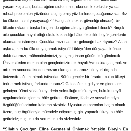
yaşam koşulları, berbat eğitim sistemimiz, ekonomik zorluklar ya da
ruhsal problemleri yüzünden suç işlemiş yüz binlerce çocuğumuz var. Biz
bu ülkede nasıl yaşayacağız? Hangi aile sokak güvenliği olmadığı bir
ülkede evladını başka bir şehirde eğitim almaya gönderebilecek? Birçok
aile çocukları hayal ettiği okulu kazandığı hâlde özellikle büyükşehirlerde
okumasını istemiyor. Çocuklarımızı nasıl bir geleceğe hazırlıyoruz? Allah
aşkına, kim bu ülkede yaşamak istiyor? Türkiye'den dünyaya ilk önce
doktorlarımızı, mühendislerimizi, yetişmiş insan gücümüzü gönderdik.
Üniversiteden mezun olan gençlerimizin tek hayali Avrupa'da çalışmak ve
artık en sonunda liseden mezun olan çocuklarımız bile yurt dışında
üniversite eğitimi almak istiyorlar. Bütün gençler bir fırsatını bulup ülkeyi
terk etmek istiyor, farkında mısınız? Geleceğimiz gidiyor ve giden geri
gelmiyor. Yirmi yılda ülkeyi derin yoksulluğa sürükleyen, hukuku keyfî
uygulamalarla işlemez hâle getiren, düşünce, ifade ve sosyal medya
özgürlüğünü ortadan kaldıran sizsiniz. Uyuşturucu baronları başta olmak
üzere, suç örgütleriyle mücadele ediyormuş gibi yaparak ülkeyi bu hâle
getirdiniz; suçlusu da sorumlusu da sizlersiniz.
“Silahın Çocuğun Eline Geçmesini Önlemek Yetişkin Bireyin En