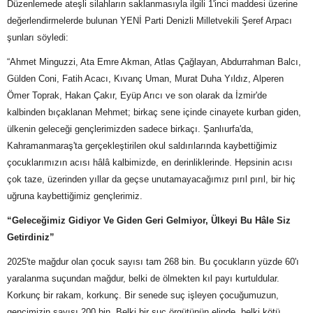
Düzenlemede ateşli silahların saklanmasıyla ilgili 1'inci maddesi üzerine
değerlendirmelerde bulunan YENİ Parti Denizli Milletvekili Şeref Arpacı
şunları söyledi:
“Ahmet Minguzzi, Ata Emre Akman, Atlas Çağlayan, Abdurrahman Balcı,
Gülden Coni, Fatih Acacı, Kıvanç Uman, Murat Duha Yıldız, Alperen
Ömer Toprak, Hakan Çakır, Eyüp Arıcı ve son olarak da İzmir'de
kalbinden bıçaklanan Mehmet; birkaç sene içinde cinayete kurban giden,
ülkenin geleceği gençlerimizden sadece birkaçı. Şanlıurfa'da,
Kahramanmaraş'ta gerçekleştirilen okul saldırılarında kaybettiğimiz
çocuklarımızın acısı hâlâ kalbimizde, en derinliklerinde. Hepsinin acısı
çok taze, üzerinden yıllar da geçse unutamayacağımız pırıl pırıl, bir hiç
uğruna kaybettiğimiz gençlerimiz.
“Geleceğimiz Gidiyor Ve Giden Geri Gelmiyor, Ülkeyi Bu Hâle Siz
Getirdiniz”
2025'te mağdur olan çocuk sayısı tam 268 bin. Bu çocukların yüzde 60'ı
yaralanma suçundan mağdur, belki de ölmekten kıl payı kurtuldular.
Korkunç bir rakam, korkunç. Bir senede suç işleyen çocuğumuzun,
gencimizin sayısı 200 bin. Belki bir suç örgütünün elinde, belki kötü