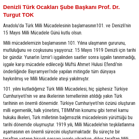
Denizli Türk Ocakları Şube Başkanı Prof. Dr.
Turgut TOK
Anadolu’da Türk Milli Mücadelesinin başlamasının101. ve Denizli’nin
15 Mayıs Milli Mücadele Günü kutlu olsun.
Milli mücadelemizin başlamasının 101. Yılına ulaşmanın gururunu,
mutluluğunu ve coşkusunu yaşıyoruz. 15 Mayıs 1919 Denizli için tarihi
bir gündür. Yunan’ın İzmir’i işgalinden saatler sonra işgalin tanınmadığı,
işgale karşı mücadele edileceği Müftü Ahmet Hulusi Efendi’nin
önderliğinde Bayramyeri’nde yapılan mitingde tüm dünyaya
haykırılmış ve Milli Mücadele ateşi yakılmıştır.
101. yılını kutladığımız Türk Milli Mücadelesi, hiç şüphesiz Türkiye
Cumhuriyeti’nin ve ana ilkelerinin temellerinin atıldığı yakın Türk
tarihinin en önemli dönemidir. Türkiye Cumhuriyeti’nin özünü oluşturan
milli egemenlik, halk yönetimi, TBMM’nin konumu gibi temel kamu
hukuku ilkeleri, Türk milletinin bağımsızlık mücadelesini yürüttüğü bu
tarihi dönemde oluşmuştur. 1919 yılı, Milli Mücadele’nin teşkilatlanma
aşamasının en önemli sürecini oluşturmaktadır. Bu süreçte bir
taraftan vatanın birçok parçası işgale uğrarken, diğer taraftan Milli