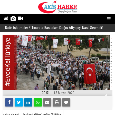
Butik İşletmeler E-Ticarete Başlarken Doğru Altyapıyı Nasıl Seçmeli?
E
00:51
15 Mayıs 2020
Mehmet Görgünoğlu (Editör)
Haber Kaynağı