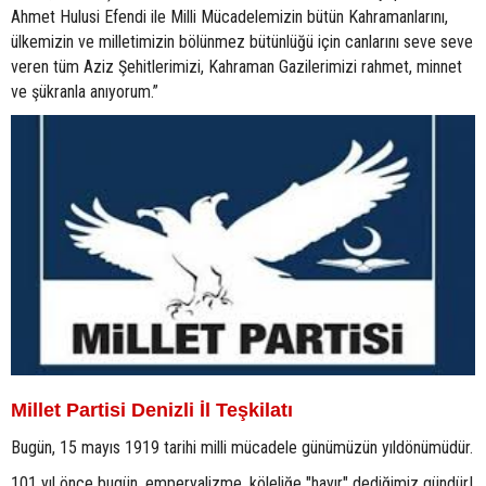
Ahmet Hulusi Efendi ile Milli Mücadelemizin bütün Kahramanlarını,
ülkemizin ve milletimizin bölünmez bütünlüğü için canlarını seve seve
veren tüm Aziz Şehitlerimizi, Kahraman Gazilerimizi rahmet, minnet
ve şükranla anıyorum.”
Millet Partisi Denizli İl Teşkilatı
Bugün, 15 mayıs 1919 tarihi milli mücadele günümüzün yıldönümüdür.
101 yıl önce bugün, emperyalizme, köleliğe "hayır" dediğimiz gündür!