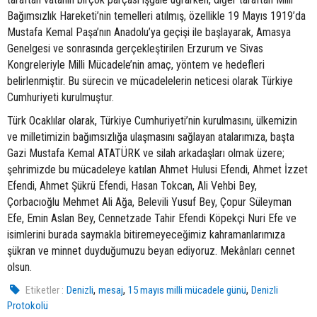
Bağımsızlık Hareketi’nin temelleri atılmış, özellikle 19 Mayıs 1919’da
Mustafa Kemal Paşa’nın Anadolu’ya geçişi ile başlayarak, Amasya
Genelgesi ve sonrasında gerçekleştirilen Erzurum ve Sivas
Kongreleriyle Milli Mücadele’nin amaç, yöntem ve hedefleri
belirlenmiştir. Bu sürecin ve mücadelelerin neticesi olarak Türkiye
Cumhuriyeti kurulmuştur.
Türk Ocaklılar olarak, Türkiye Cumhuriyeti’nin kurulmasını, ülkemizin
ve milletimizin bağımsızlığa ulaşmasını sağlayan atalarımıza, başta
Gazi Mustafa Kemal ATATÜRK ve silah arkadaşları olmak üzere;
şehrimizde bu mücadeleye katılan Ahmet Hulusi Efendi, Ahmet İzzet
Efendi, Ahmet Şükrü Efendi, Hasan Tokcan, Ali Vehbi Bey,
Çorbacıoğlu Mehmet Ali Ağa, Belevili Yusuf Bey, Çopur Süleyman
Efe, Emin Aslan Bey, Cennetzade Tahir Efendi Köpekçi Nuri Efe ve
isimlerini burada saymakla bitiremeyeceğimiz kahramanlarımıza
şükran ve minnet duyduğumuzu beyan ediyoruz. Mekânları cennet
olsun.
,
,
,
Etiketler :
Denizli
mesaj
15 mayıs milli mücadele günü
Denizli
Protokolü