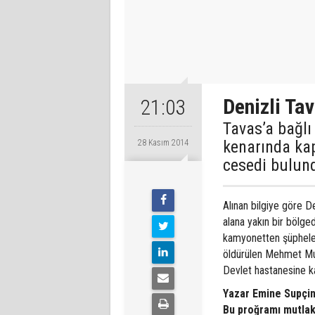
Denizli Ta
21:03
Tavas’a bağlı
kenarında kap
28 Kasım 2014
cesedi bulun
Alınan bilgiye göre De
alana yakın bir bölge
kamyonetten şüphelen
öldürülen Mehmet Mut
Devlet hastanesine kal
Yazar Emine Supçin 
Bu proğramı mutlak