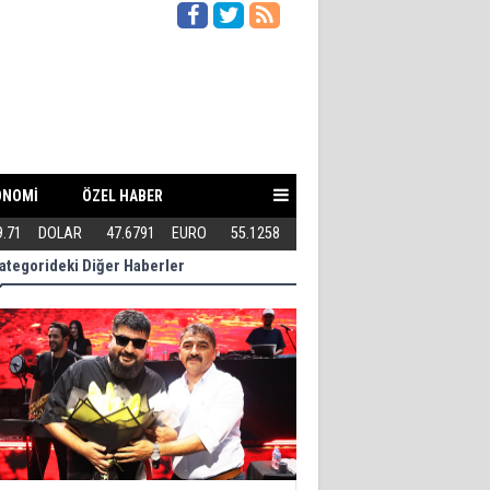
ONOMİ
ÖZEL HABER
9.71
DOLAR
47.6791
EURO
55.1258
Teröriste gösterilen toleransı 
ategorideki Diğer Haberler