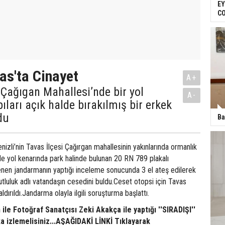
EY
C
vas'ta Cinayet
A+
 Çağıgan Mahallesi’nde bir yol
A-
ıları açık halde bırakılmış bir erkek
du
Ba
nizli’nin Tavas İlçesi Çağırgan mahallesinin yakınlarında ormanlık
de yol kenarında park halinde bulunan 20 RN 789 plakalı
en jandarmanın yaptığı inceleme sonucunda 3 el ateş edilerek
luluk adlı vatandaşın cesedini buldu.Ceset otopsi için Tavas
dırıldı.Jandarma olayla ilgili soruşturma başlattı.
ile Fotoğraf Sanatçısı Zeki Akakça ile yaptığı ''SIRADIŞI''
a izlemelisiniz...AŞAĞIDAKİ LİNKİ Tıklayarak