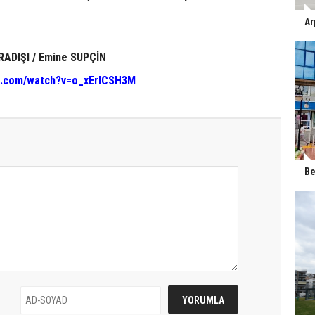
Ar
RADIŞI / Emine SUPÇİN
be.com/watch?v=o_xErICSH3M
Be