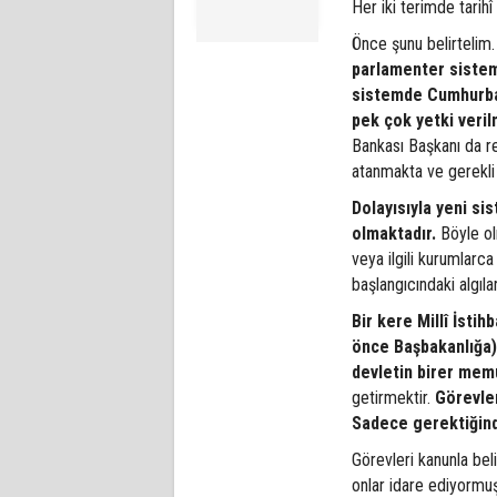
Her iki terimde tarihî
Önce şunu belirtelim.
parlamenter sistem
sistemde Cumhurbaş
pek çok yetki verilm
Bankası Başkanı da re
atanmakta ve gerekli
Dolayısıyla yeni si
olmaktadır.
Böyle ol
veya ilgili kurumlarca 
başlangıcındaki algıl
Bir kere Millî İsti
önce Başbakanlığa) 
devletin birer mem
getirmektir.
Görevler
Sadece gerektiğinde 
Görevleri kanunla bel
onlar idare ediyormuş