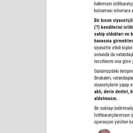
halkımızın istihbaratç
kutsaması istismara 
Bir kısım siyasetçi
(?) kendilerini istih
sahip oldukları ve b
havasına girmekted
siyasette etkili kişil
sonunda da vatandaşlar
tercihlerini ona gör
Günümüzdeki iletişim 
Bırakalım, vatandaşla
siyasetçilerin yapıp 
aklı, derin devlet, b
aldatmasın.
Bir noktayı belirtmeli
İstihbaratçılarımızın
operasyon yürüten ka