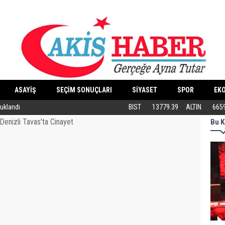
ASAYİŞ
SEÇİM SONUÇLARI
SİYASET
SPOR
EK
tuklandı
ABB’DEN KEDİLERE ÖZEL MERKEZ
BIST
13779.39
ALTIN
665
Bu K