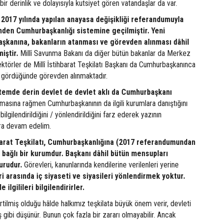
 bir derinlik ve dolayısıyla kutsiyet gören vatandaşlar da var.
2017 yılında yapılan anayasa değişikliği referandumuyla
den Cumhurbaşkanlığı sistemine geçilmiştir. Yeni
kanına, bakanların atanması ve görevden alınması dâhil
iştir.
Millî Savunma Bakanı da diğer bütün bakanlar da Merkez
ktörler de Millî İstihbarat Teşkilatı Başkanı da Cumhurbaşkanınca
 gördüğünde görevden alınmaktadır.
stemde derin devlet de devlet aklı da Cumhurbaşkanı
masına rağmen Cumhurbaşkanının da ilgili kurumlara danıştığını
bilgilendirildiğini / yönlendirildiğini farz ederek yazının
ara devam edelim.
hbarat Teşkilatı, Cumhurbaşkanlığına (2017 referandumundan
bağlı bir kurumdur. Başkanı dâhil bütün mensupları
urudur.
Görevleri, kanunlarında kendilerine verilenleri yerine
i arasında iç siyaseti ve siyasileri yönlendirmek yoktur.
ilgilileri bilgilendirirler.
irtilmiş olduğu hâlde halkımız teşkilata büyük önem verir, devleti
 gibi düşünür. Bunun çok fazla bir zararı olmayabilir. Ancak