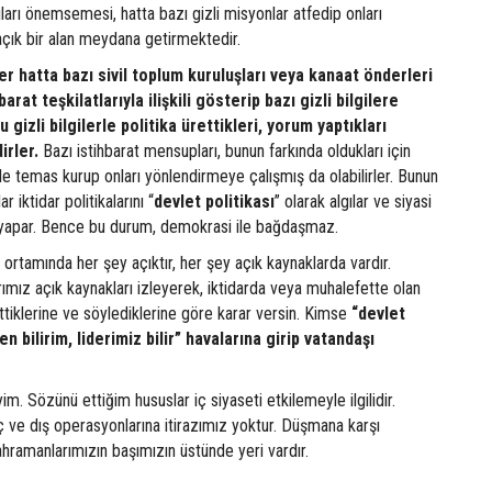
ıları önemsemesi, hatta bazı gizli misyonlar atfedip onları
açık bir alan meydana getirmektedir.
ler hatta bazı sivil toplum kuruluşları veya kanaat önderleri
barat teşkilatlarıyla ilişkili gösterip bazı gizli bilgilere
u gizli bilgilerle politika ürettikleri, yorum yaptıkları
irler.
Bazı istihbarat mensupları, bunun farkında oldukları için
erle temas kurup onları yönlendirmeye çalışmış da olabilirler. Bunun
 iktidar politikalarını “
devlet
politikası
” olarak algılar ve siyasi
e yapar. Bence bu durum, demokrasi ile bağdaşmaz.
ortamında her şey açıktır, her şey açık kaynaklarda vardır.
rımız açık kaynakları izleyerek, iktidarda veya muhalefette olan
ettiklerine ve söylediklerine göre karar versin. Kimse
“devlet
en bilirim, liderimiz bilir” havalarına girip vatandaşı
yim. Sözünü ettiğim hususlar iç siyaseti etkilemeyle ilgilidir.
 iç ve dış operasyonlarına itirazımız yoktur. Düşmana karşı
hramanlarımızın başımızın üstünde yeri vardır.