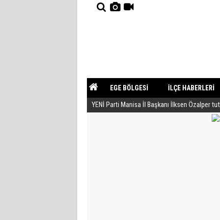
EGE BÖLGESİ
İLÇE HABERLERİ
YENİ Parti Manisa İl Başkanı İlksen Özalper tu
YAZARLAR
GÜNDEM