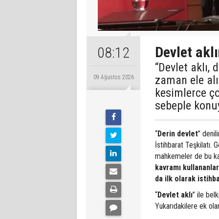
Devlet aklı
08:12
“Devlet aklı,
zaman ele al
09 Ağustos 2026
kesimlerce ço
sebeple konu
“
Derin devlet
” denil
İstihbarat Teşkilatı.
mahkemeler de bu kavr
kavramı kullananlar 
da ilk olarak istihba
“
Devlet aklı
” ile bel
Yukarıdakilere ek ola