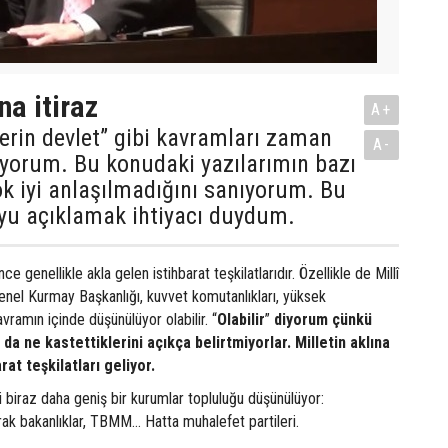
na itiraz
A+
 derin devlet” gibi kavramları zaman
A-
ıyorum. Bu konudaki yazılarımın bazı
k iyi anlaşılmadığını sanıyorum. Bu
yu açıklamak ihtiyacı duydum.
ince genellikle akla gelen istihbarat teşkilatlarıdır. Özellikle de Millî
 Genel Kurmay Başkanlığı, kuvvet komutanlıkları, yüksek
amın içinde düşünülüyor olabilir. “
Olabilir
”
diyorum çünkü
da ne kastettiklerini açıkça belirtmiyorlar. Milletin aklına
rat teşkilatları geliyor.
ki biraz daha geniş bir kurumlar topluluğu düşünülüyor:
rak bakanlıklar, TBMM… Hatta muhalefet partileri.